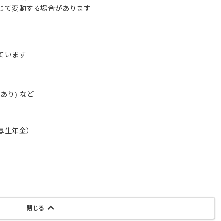
じて変動する場合があります
ています
あり) など
厚生年金）
閉じる