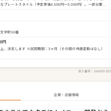
プレートスタイル（予定単価4,500円〜5,000円）。一部分業の
みから仕上げまで一気通貫でクオリティに向き合える環境です。こ
ニュー開発 ご経験を考慮し、ホテル・レ
値あるメニュー構築をお任せします。 ◆厨房マネジメン
在、厨房にはフレンチのベテラン（シニアのアルバイトスタッフ）
お互いをリスペクトし、丁寧なコミュニケーションで関係性を築き
文字町50番
きます。 グループ全体でここ数年の売上も非常
00
円
見据えており、責任者として長く腰を据えてキャリアアップを目指
上、決定します ※試用期間：3ヶ月（その間の待遇変動はなし）
求人番号：
Job000-30
企業・店舗情報