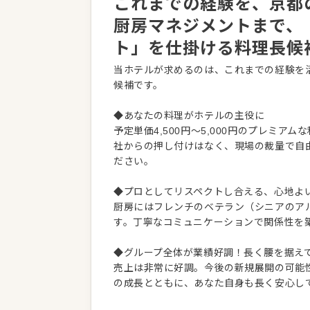
これまでの経験を、京都
厨房マネジメントまで、
ト」を仕掛ける料理長候
当ホテルが求めるのは、これまでの経験を
候補です。
◆あなたの料理がホテルの主役に
予定単価4,500円〜5,000円のプレミ
社からの押し付けはなく、現場の裁量で自
ださい。
◆プロとしてリスペクトし合える、心地よ
厨房にはフレンチのベテラン（シニアのア
す。丁寧なコミュニケーションで関係性を
◆グループ全体が業績好調！長く腰を据え
売上は非常に好調。今後の新規展開の可能
の成長とともに、あなた自身も長く安心し