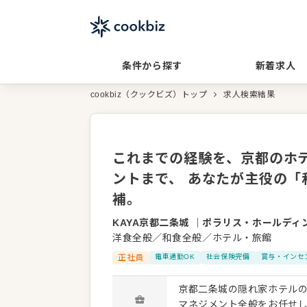
条件から探す
新着求人
cookbiz（クックビズ）トップ
求人検索結果
これまでの経験を、京都のホ
ントまで、 あなたが主役の
補。
KAYA京都二条城
｜
ポラリス・ホールディ
洋食全般／和食全般／ホテル・旅館
正社員
電車通勤OK
社会保険完備
賞与・インセ
京都二条城の隠れ家ホテル
マネジメント全般をお任せします。 ◆調理・オペレーション 朝食はビュ