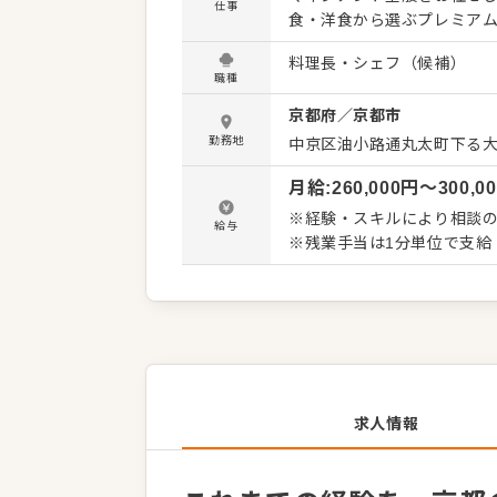
仕事
食・洋食から選ぶプレミアムな
大量調理とは異なり、仕込
料理長・シェフ（候補）
れまでのご経験を存分に活かしていただけます。 ◆メ
職種
ストランのコンセプトに沿った、価
京都府
／
京都市
ト・チームビルディング 現
なども在籍中。プロとして
勤務地
中京区油小路通丸太町下る大
ながら、責任を持ってチームをまとめていただ
月給
:
260,000
円〜
300,0
に好調。今後の新規展開も
せる環境です。
※経験・スキルにより相談の
給与
※残業手当は1分単位で支給
求人情報