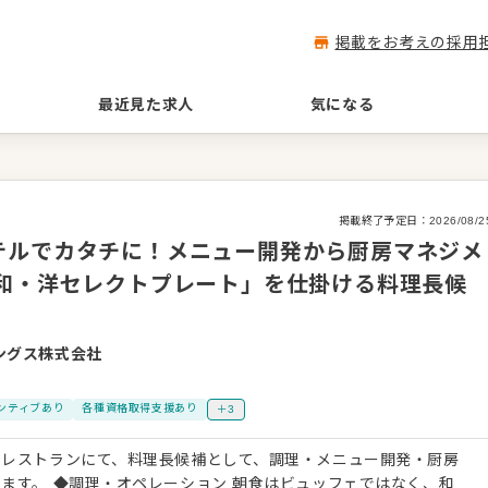
掲載をお考えの採用
最近見た求人
気になる
掲載終了予定日：
2026/08/2
テルでカタチに！メニュー開発から厨房マネジメ
「和・洋セレクトプレート」を仕掛ける料理長候
ングス株式会社
ンティブあり
各種資格取得支援あり
＋3
のレストランにて、料理長候補として、調理・メニュー開発・厨房
ッフェではなく、和