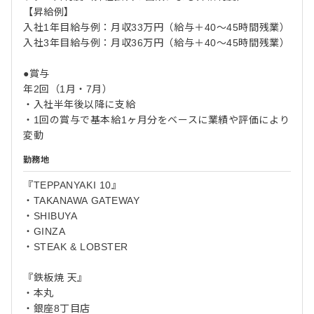
【昇給例】
入社1年目給与例：月収33万円（給与＋40〜45時間残業）
入社3年目給与例：月収36万円（給与＋40〜45時間残業）
●賞与
年2回（1月・7月）
・入社半年後以降に支給
・1回の賞与で基本給1ヶ月分をベースに業績や評価により
変動
勤務地
『TEPPANYAKI 10』
・TAKANAWA GATEWAY
・SHIBUYA
・GINZA
・STEAK & LOBSTER
『鉄板焼 天』
・本丸
・銀座8丁目店