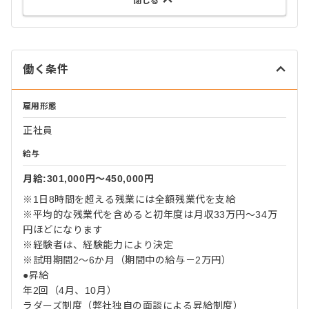
閉じる
働く条件
雇用形態
正社員
給与
月給:301,000円〜450,000円
※1日8時間を超える残業には全額残業代を支給
※平均的な残業代を含めると初年度は月収33万円～34万
円ほどになります
※経験者は、経験能力により決定
※試用期間2～6か月（期間中の給与－2万円）
●昇給
年2回（4月、10月）
ラダーズ制度（弊社独自の面談による昇給制度）