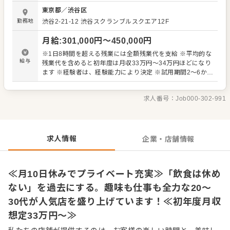
売繁盛】という理念★ おいしいのは当たり前、「楽しい、
東京都
／
渋谷区
おもしろい、また来ようか！」とお客様の笑顔が連鎖し
勤務地
渋谷2-21-12 渋谷スクランブルスクエア12F
て、現在、毎年1店舗から2店舗ずつのペースで店舗展開し
ています。 一枚のお好み焼きからお客様が何を求めている
月給
:
301,000
円〜
450,000
円
のかをとことん追求し、今のテン・スターズ・ダイニング
に成長してきました。 ★次世代を担う若年層が多数活躍中
※1日8時間を超える残業には全額残業代を支給 ※平均的な
★ 未経験者も大歓迎。新しいチャレンジを応援します。 ★
給与
残業代を含めると初年度は月収33万円～34万円ほどになり
明るく元気な社風★ スタッフ一人ひとりが明るく元気に働
ます ※経験者は、経験能力により決定 ※試用期間2～6か月
いています。和気あいあいとしながら、楽しんで働ける職
（期間中の給与－2万円） ●昇給 年2回（4月、10月） ラダ
場環境です。 その一方で、ただ楽しいだけでなく、しっか
ーズ制度（弊社独自の面談による昇給制度） 【昇給例】 入
り料理や接客の技術、知識が確実に身につけられる指導体
求人番号：
Job000-302-991
社1年目給与例：月収33万円（給与＋40〜45時間残業） 入
制が整っています。
社3年目給与例：月収36万円（給与＋40〜45時間残業） ●
賞与 年2回（1月・7月） ・入社半年後以降に支給 ・1回の
賞与で基本給1ヶ月分をベースに業績や評価により変動
求人情報
企業・店舗情報
≪月10日休みでプライベート充実≫「飲食は休め
ない」を過去にする。趣味も仕事も全力な20〜
30代が人気店を盛り上げています！≪初年度月収
想定33万円～≫