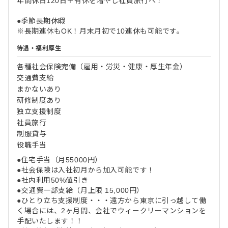
年間休日120日＋有休を増やし社員旅行へ！
●季節長期休暇
※長期連休もOK！月末月初で10連休も可能です。
待遇・福利厚生
各種社会保険完備（雇用・労災・健康・厚生年金）
交通費支給
まかないあり
研修制度あり
独立支援制度
社員旅行
制服貸与
役職手当
●住宅手当（月55000円）
●社会保険は入社初月から加入可能です！
●社内利用50%値引き
●交通費一部支給（月上限 15,000円）
●ひとり立ち支援制度・・・遠方から東京に引っ越して働
く場合には、2ヶ月間、会社でウィークリーマンションを
手配いたします！！