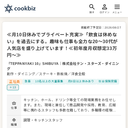
探す
ログイン
メニュー
掲載終了予定日：
2026/08/27
≪月10日休みでプライベート充実≫「飲食は休めな
い」を過去にする。趣味も仕事も全力な20〜30代が
人気店を盛り上げています！≪初年度月収想定33万
円～≫
『TEPPANYAKI 10』SHIBUYA
｜
株式会社テン・スターズ・ダイニン
グ
創作・ダイニング／ステーキ・鉄板焼／洋食全般
正社員
急募
10名以上の大量募集
月8日以上休みあり
社会保険完備
＋13
キッチン、ホール、ドリンク等全ての現場業務をお任せし
ます。また、現場と兼任して商品開発や採用、教育、広報
仕事
等に携わるスタッフも多数在籍しており、多職種の経験を
積むことが可能です。料理の素材や味付けには徹底したこ
調理・キッチンスタッフ
だわりを持っている私たちと一緒に、あなたの料理スキル
職種
を磨きませんか？ ★「笑い」を商売の真ん中に据えた【笑