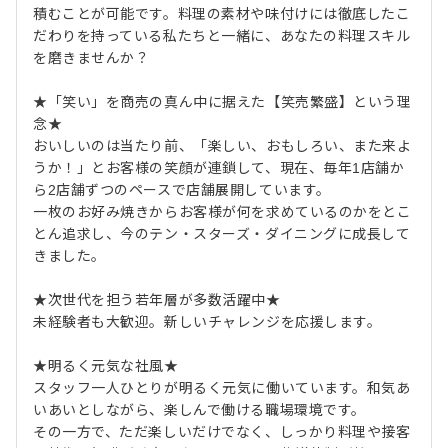
積むことが可能です。料理の素材や味付けには徹底したこ
だわりを持っている私たちと一緒に、あなたの料理スキル
を磨きませんか？
★「笑い」を商売の真ん中に据えた【笑売繁盛】という理
念★
おいしいのは当たり前、「楽しい、おもしろい、また来よ
うか！」とお客様の笑顔が連鎖して、現在、毎年1店舗か
ら2店舗ずつのペースで店舗展開しています。
一枚のお好み焼きからお客様が何を求めているのかをとこ
とん追求し、今のテン・スターズ・ダイニングに成長して
きました。
★次世代を担う若年層が多数活躍中★
未経験者も大歓迎。新しいチャレンジを応援します。
★明るく元気な社風★
スタッフ一人ひとりが明るく元気に働いています。和気あ
いあいとしながら、楽しんで働ける職場環境です。
その一方で、ただ楽しいだけでなく、しっかり料理や接客