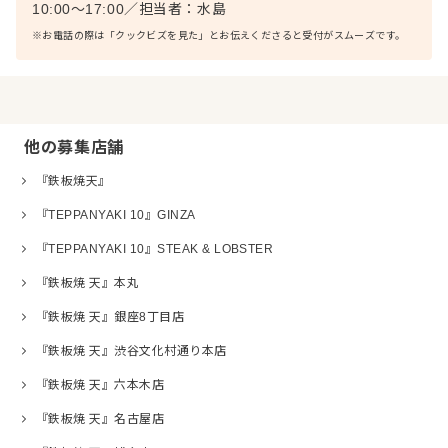
10:00～17:00
／
担当者：
水島
※お電話の際は「クックビズを見た」とお伝えくださると受付がスムーズです。
他の募集店舗
『鉄板焼天』
『TEPPANYAKI 10』GINZA
『TEPPANYAKI 10』STEAK & LOBSTER
『鉄板焼 天』本丸
『鉄板焼 天』銀座8丁目店
『鉄板焼 天』渋谷文化村通り本店
『鉄板焼 天』六本木店
『鉄板焼 天』名古屋店