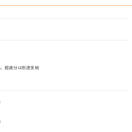
含む。超過分は別途支給
F
F