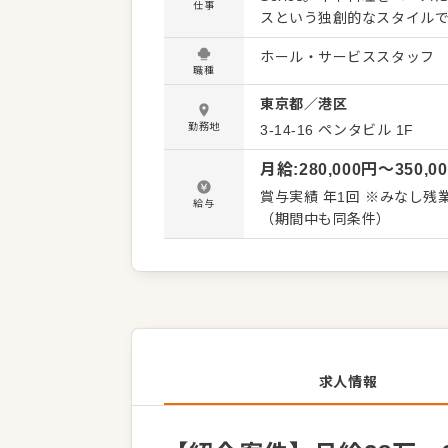
仕事
スという独創的なスタイル
ュな内装、四季をイメージ
ホール・サービススタッフ
サービススタッフとして店舗の運営・管
職種
ジ業務 ・発注、店舗数値管理 ・
東京都
／
港区
に携わっていただきます。 運営会社の株式会社Brand Bank Companyは、実力や意欲を重視す
る企業です。そのため、若
勤務地
3-14-16
ペンタビル 1F
されています。 新しいブラ
月給
:
280,000
円〜
350,0
りがいを感じられる職場です。 将来的には店長や商品開発、本部職へのチャレンジ
にわたるキャリアプランを描
賞与実績 年1回 ※みなし残業45時間（68,963円～）含む。超過分は別途支給 ※試用期間3ヶ月
給与
でいただけます。 向上心を
（期間中も同条件）
求人情報