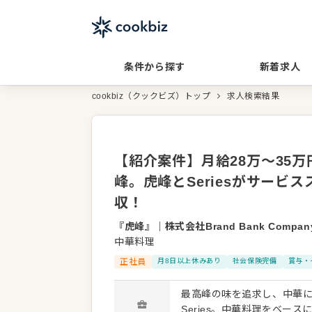
条件から探す
新着求人
cookbiz（クックビズ）トップ
求人検索結果
【紹介案件】月給28万～35
峰。虎峰とSeriesがサー
収！
『虎峰』
｜
株式会社Brand Bank Compan
中華料理
正社員
月8日以上休みあり
社会保険完備
賞与・
最高峰の味を追求し、中華に対し
Series。中華料理をベ