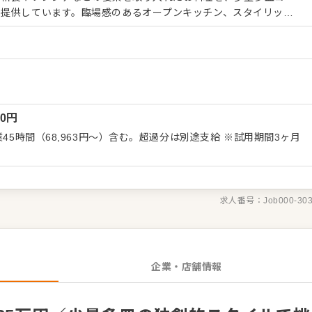
で提供しています。臨場感のあるオープンキッチン、スタイリッシ
した盛付けなど、すべてにおいてこだわっているレストランです。
理業務全般をお任せします。 【業務内容】 ・接客、レ
人材育成、商品開発、販促 ・調理、仕込み これらの業務全般
手からでも積極的に新しいことへ挑戦できる環境がしっかりと用意
ンドを創り出すことに情熱を注ぎたい方にとって、非常に大きなや
00
円
など、多岐
けます。 独立をめざす方には、実際の店舗運営のノウハウを学ん
持って挑戦したい方をお待ちしています。
求人番号：
Job000-30
企業・店舗情報