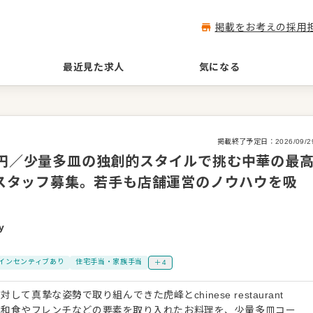
掲載をお考えの採用
最近見た求人
気になる
掲載終了予定日：
2026/09/2
万円／少量多皿の独創的スタイルで挑む中華の最
ビススタッフ募集。若手も店舗運営のノウハウを吸
y
インセンティブあり
住宅手当・家族手当
＋4
て真摯な姿勢で取り組んできた虎峰とchinese restaurant
ースに和食やフレンチなどの要素を取り入れたお料理を、少量多皿コー