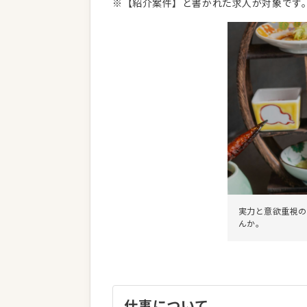
※【紹介案件】と書かれた求人が対象です
実力と意欲重視の
んか。
仕事について