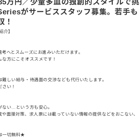
35万円／少量多皿の独創的スタイルで挑
eriesがサービススタッフ募集。若手も
収！
紹介】
選考へとスムーズにお進みいただけます。
んな方にこそオススメです！
は難しい給与・待遇面の交渉なども代行いたします。
ださい！
がない…という方も安心。
成や面接対策、求人票には載っていない情報の提供などをおこない、
は一切無料★