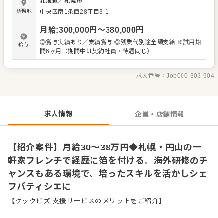
北海道
／
札幌市
務におけるすべての業務をお任せします。 経験を活かし、
勤務地
中央区南1条西28丁目3-1
これまで培ってきたスキルを存分にいかして活躍してくだ
さい。 （主な業務内容） ・ペイストリー商品の品質管理
月給
:
300,000
円〜
380,000
円
・デザートやパンの調理、在庫管理 ・食材調達 ・チームマ
ネジメント ・衛生美化 ・その他付帯業務 ＜魅力＞ ★ブラ
◎賞与実績あり／業績賞与 ◎残業代別途全額支給 ※試用期
給与
ンド力のある店舗で一流スキルが身につきます！ ★創業40
間6ヶ月（期間中は契約社員・待遇同じ）
周年の歴史ある安定企業！ ★女性管理職率34.9％！育児休
職からの復職率100％！ ★提携の海外レストランでの研修
チャンスあり！ 運営を行うのは、有名フレンチやブライダ
求人番号：
Job000-303-904
ルを運営する株式会社ひらまつです。上場企業ならではの
抜群のブランド力と安定性があり、ミシュラン星付きレス
トランも運営しているため、料理人としての経歴に箔が付
きます。卓越したスキルを身につけたい方には、これ以上
求人情報
企業・店舗情報
ない環境です。
【紹介案件】月給30～38万円◆札幌・円山の一
軒家フレンチで経歴に箔を付ける。海外研修のチ
ャンスもある環境で、培ったスキルを活かしシェ
フパティシエに
【クックビズ 支援サービスのメリットをご紹介】