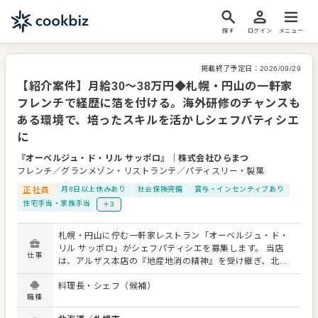
探す
ログイン
メニュー
掲載終了予定日：
2026/09/29
【紹介案件】月給30～38万円◆札幌・円山の一軒家
フレンチで経歴に箔を付ける。海外研修のチャンスも
ある環境で、培ったスキルを活かしシェフパティシエ
に
『オーベルジュ・ド・リル サッポロ』
｜
株式会社ひらまつ
フレンチ／グランメゾン・リストランテ／パティスリー・製菓
正社員
月8日以上休みあり
社会保険完備
賞与・インセンティブあり
住宅手当・家族手当
＋3
札幌・円山に佇む一軒家レストラン「オーベルジュ・ド・
リル サッポロ」がシェフパティシエを募集します。 当店
仕事
は、アルザス本店の『地産地消の精神』を受け継ぎ、北海
道ならではの素材の魅力と確かな技術で表現する最高峰の
料理長・シェフ（候補）
フランス料理をお楽しみいただいているフレンチレストラ
職種
ンです。 現在、当店ではさらなる組織強化のための募集で
す。 仕込み作業やオーダーメイク、盛り付けなど、製菓業