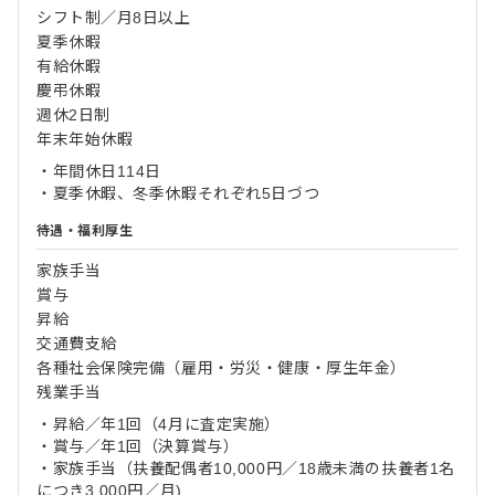
シフト制／月8日以上
夏季休暇
有給休暇
慶弔休暇
週休2日制
年末年始休暇
・年間休日114日
・夏季休暇、冬季休暇それぞれ5日づつ
待遇・福利厚生
家族手当
賞与
昇給
交通費支給
各種社会保険完備（雇用・労災・健康・厚生年金）
残業手当
・昇給／年1回（4月に査定実施）
・賞与／年1回（決算賞与）
・家族手当（扶養配偶者10,000円／18歳未満の扶養者1名
につき3,000円／月)