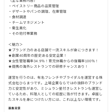
（主な業務内容）
・ペイストリー商品の品質管理
・デザートやパンの調理、在庫管理
・食材調達
・チームマネジメント
・衛生美化
・その他付帯業務
＜魅力＞
★ブランド力のある店舗で一流スキルが身につきます！
★創業40周年の歴史ある安定企業！
★女性管理職率34.9％！育児休職からの復職率100％！
★提携の海外レストランでの研修チャンスあり！
運営を行うのは、有名フレンチやブライダルを運営する株
式会社ひらまつです。上場企業ならではの抜群のブランド
力と安定性があり、ミシュラン星付きレストランも運営し
ているため、料理人としての経歴に箔が付きます。卓越し
たスキルを身につけたい方には、これ以上ない環境です。
募集背景