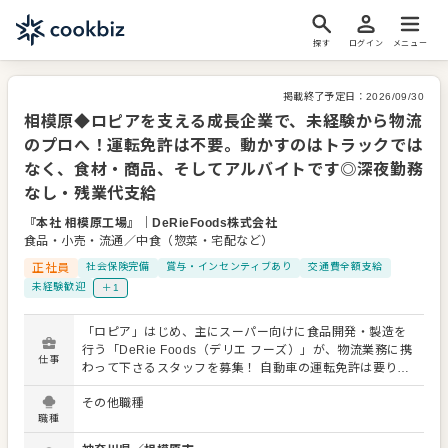
探す
ログイン
メニュー
掲載終了予定日：
2026/09/30
相模原◆ロピアを支える成長企業で、未経験から物流
のプロへ！運転免許は不要。動かすのはトラックでは
なく、食材・商品、そしてアルバイトです◎深夜勤務
なし・残業代支給
『本社 相模原工場』
｜
DeRieFoods株式会社
食品・小売・流通／中食（惣菜・宅配など）
正社員
社会保険完備
賞与・インセンティブあり
交通費全額支給
未経験歓迎
＋1
「ロピア」はじめ、主にスーパー向けに食品開発・製造を
行う「DeRie Foods（デリエ フーズ）」が、物流業務に携
仕事
わって下さるスタッフを募集！ 自動車の運転免許は要りま
せん。配送業務はなく、食材の搬入・搬出作業や、大切な
その他職種
商品の出荷に際する検品・準備が中心となります。アルバ
職種
イトへの指示や育成にも携わっていただきます。 ＜仕事内
容＞ 作業手順は先輩スタッフが丁寧にお教えしますので、