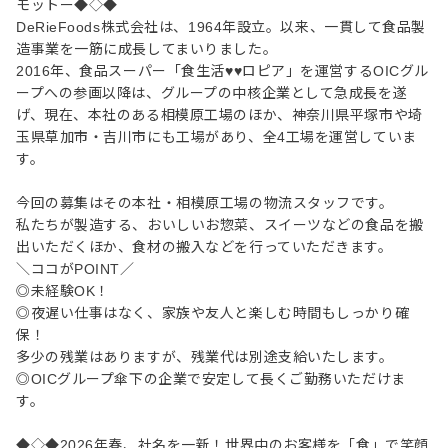
モットー◆◇◆
DeRieFoods株式会社は、1964年設立。以来、一貫して食品製
造事業を一筋に成長してまいりました。
2016年、食品スーパー「食生活♥♥ロピア」を運営するOICグル
ープへの参画以降は、グループの中核企業として急成長を遂
げ、現在、本社のある相模原工場のほか、神奈川県平塚市や埼
玉県草加市・吉川市にも工場があり、全4工場を運営していま
す。
今回の募集はその本社・相模原工場の物流スタッフです。
私たちが製造する、おいしいお惣菜、スイーツなどの食品を搬
出いただくほか、食材の搬入などを行っていただきます。
＼ココがPOINT／
◎未経験OK！
◎夜遅い仕事はなく、家族や友人と楽しむ時間もしっかり確
保！
多少の残業はありますが、残業代は別途支給いたします。
◎OICグループ傘下の企業で安定して長くご勤務いただけま
す。
◆◇◆2026年春、社名を一新！世界中のお客様を「食」で笑顔