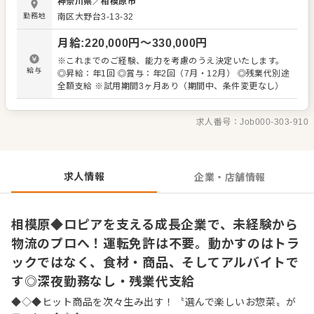
神奈川県
／
相模原市
未経験の方でも安心してスタート可能。しっかりフォロー
勤務地
南区大野台3-13-32
します。 扱う商品は大手スーパーに出荷する食品類です。
これまで「スーパーマーケットトレードショー お弁当＆
月給
:
220,000
円〜
330,000
円
お惣菜大賞」にて数々受賞。2022年受賞の「バスクチーズ
ケーキ極」は、「ロピア」でロングヒットとなっている当
※これまでのご経験、能力を考慮のうえ決定いたします。
社開発の商品です。扱うのは食品ですので衛生的。OICグル
給与
◎昇給：年1回 ◎賞与：年2回（7月・12月） ◎残業代別途
ープは業績も好調！仕事量も安定しています。 （主な業
全額支給 ※試用期間3ヶ月あり（期間中、条件変更なし）
務） ・商品の出荷に係る業務全般、検品など ・重量物（10
～20kg）の積み下ろし、カゴ台車の移動などの付帯業務
求人番号：
Job000-303-910
求人情報
企業・店舗情報
相模原◆ロピアを支える成長企業で、未経験から
物流のプロへ！運転免許は不要。動かすのはトラ
ックではなく、食材・商品、そしてアルバイトで
す◎深夜勤務なし・残業代支給
◆◇◆ヒット商品を次々生み出す！〝選んで楽しいお惣菜〟が