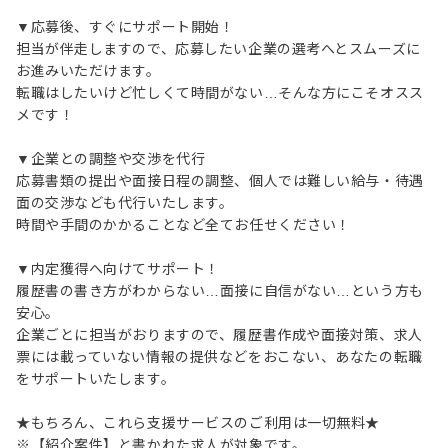
▼応募後、すぐにサポート開始！
担当が伴走しますので、応募したい企業の選考へとスムーズに
お進みいただけます。
転職はしたいけど忙しくて時間がない…そんな方にこそオスス
メです！
▼企業との調整や交渉を代行
応募書類の提出や面接日程の調整、個人では難しい給与・待遇
面の交渉なども代行いたします。
時間や手間のかかることなど全てお任せください！
▼内定獲得へ向けてサポート！
履歴書の書き方がわからない…面接に自信がない…という方も
安心。
企業ごとに担当がおりますので、履歴書作成や面接対策、求人
票には載っていない情報の提供などをおこない、あなたの転職
をサポートいたします。
★もちろん、これら支援サービスのご利用は一切無料★
※【紹介案件】と書かれた求人が対象です。