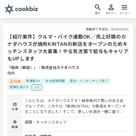
探す
ログイン
メニュー
掲載終了予定日：
2026/10/01
【紹介案件】クルマ・バイク通勤OK／売上好調のカ
ナダハウスが焼肉KINTANの新店をオープンのためキ
ッチンスタッフ大募集！やる気次第で給与もキャリア
もUPします
『焼肉（新店）』
｜
株式会社カナダハウス
焼肉
正社員
車通勤OK
社会保険完備
賞与・インセンティブあり
経験を活かす
＋2
こんにちは、カナダハウスです！岐阜県内で勢いのある当
グループが、このたび「焼肉KINTAN」の新店をオープンす
仕事
ることになりました！そこで、新しいお店を一緒に盛り上
げてくれるキッチンスタッフを大募集します！ お任せする
調理・キッチンスタッフ
主なお仕事内容は以下の通りです。 ・仕込み、調理、盛り
職種
付け ・お肉の管理 ・そのほか、キッチン諸業務 入社後は
経験やスキルに応じてお任せします。お客さまから愛され