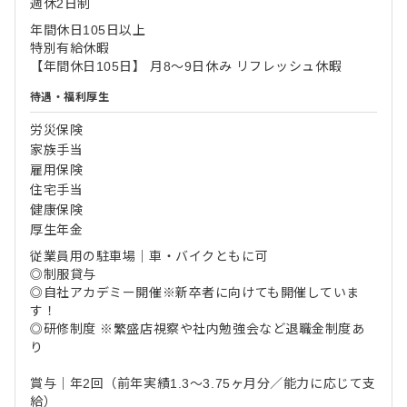
週休2日制
年間休日105日以上
特別有給休暇
【年間休日105日】 月8〜9日休み リフレッシュ休暇
待遇・福利厚生
労災保険
家族手当
雇用保険
住宅手当
健康保険
厚生年金
従業員用の駐車場｜車・バイクともに可
◎制服貸与
◎自社アカデミー開催※新卒者に向けても開催していま
す！
◎研修制度 ※繁盛店視察や社内勉強会など退職金制度あ
り
賞与｜年2回（前年実績1.3～3.75ヶ月分／能力に応じて支
給）