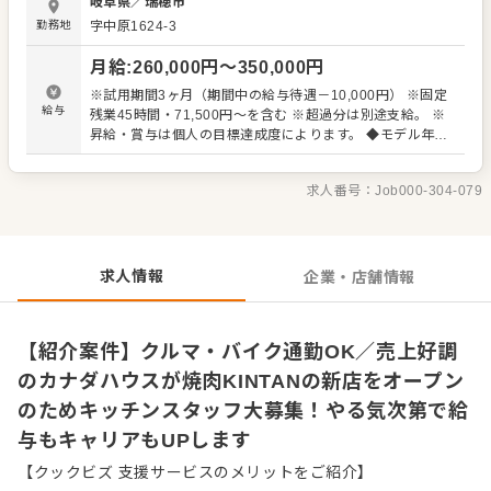
岐阜県
／
瑞穂市
るお店を一緒につくっていきましょう！ 当社は成果と意欲
勤務地
字中原1624-3
を正しく評価する仕組みがあり、やる気次第で給与もキャ
リアもUPします！年齢や社歴に関係なくポジションアップ
月給
:
260,000
円〜
350,000
円
が可能で、実際に20代で責任者として活躍しているスタッ
フもいます。 また、充実の研修制度であなたの成長をバッ
※試用期間3ヶ月（期間中の給与待遇－10,000円） ※固定
クアップ！「自分のブランドを立ち上げたい」「もっとス
給与
残業45時間・71,500円～を含む ※超過分は別途支給。 ※
キルを磨きたい」という思いを大切にすることをお約束し
昇給・賞与は個人の目標達成度によります。 ◆モデル年収
ます。資格取得費用は会社が負担し、社内研修も充実して
・32歳・マネージャー（入社3年目）月給35万円＋賞与／
います。 母体は『モスバーガー』を中心に多数のFC店舗を
年収530万円 ・32歳・店長（入社4年目）月給32万円＋賞
運営。テイクアウトやドライブスルー強化でコロナ禍でも
求人番号：
Job000-304-079
与／年収450万円
最高益を達成し、現在はさらに勢いを増しています！給与
減少や人員削減も一切ありません。抜群の安定環境で一緒
に楽しく成長しませんか？
求人情報
企業・店舗情報
【紹介案件】クルマ・バイク通勤OK／売上好調
のカナダハウスが焼肉KINTANの新店をオープン
のためキッチンスタッフ大募集！やる気次第で給
与もキャリアもUPします
【クックビズ 支援サービスのメリットをご紹介】