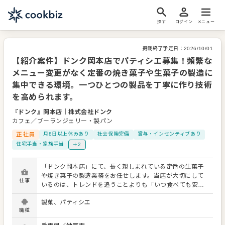
探す
ログイン
メニュー
掲載終了予定日：
2026/10/01
【紹介案件】ドンク岡本店でパティシエ募集！頻繁な
メニュー変更がなく定番の焼き菓子や生菓子の製造に
集中できる環境。一つひとつの製品を丁寧に作り技術
を高められます。
『ドンク』岡本店
｜
株式会社ドンク
カフェ／ブーランジェリー・製パン
正社員
月8日以上休みあり
社会保険完備
賞与・インセンティブあり
住宅手当・家族手当
＋2
「ドンク岡本店」にて、長く親しまれている定番の生菓子
や焼き菓子の製造業務をお任せします。当店が大切にして
仕事
いるのは、トレンドを追うことよりも「いつ食べても安心
する美味しさ」を届けることです。そのため、既存のメニ
製菓、パティシエ
ューをひとつずつ丁寧に、安定した品質で作り続けられる
職種
方を募ります。 具体的な業務は、焼き菓子の製造が全体の
約7割、生菓子の製造が約3割です。仕込みや計量、生地づ