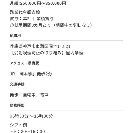
月給:250,000円〜350,000円
残業代全額支給
賞与：年2回+業績賞与
◎試用期間3カ月あり（期間中の変動なし）
勤務地
兵庫県神戸市東灘区岡本1-8-21
【受動喫煙防止の取り組み】屋内禁煙
アクセス・最寄駅
JR「岡本駅」徒歩2分
交通手段
徒歩／自転車／電車
勤務時間
06時30分
〜
16時30分
シフト例
・6：30～15：30