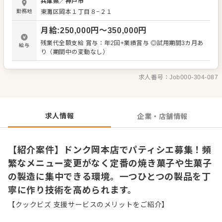
兵庫県
／
神戸市
くりから焼き上げ、仕上げまでの全工程に携わるほか、原
勤務地
東灘区岡本１丁目８−２１
材料の管理や厨房内の清掃といった衛生管理も担当してい
ただきます。 頻繁な新商品開発に追われる環境ではないた
月給
:
250,000
円〜
350,000
円
め、腰を据えて実力を発揮できます。落ち着いてお菓子作
りの技術を磨き、高いクオリティを維持することに集中で
残業代全額支給 賞与：年2回+業績賞与 ◎試用期間3カ月あ
給与
きる職場です。 ＜おすすめポイント＞ 創業から長い歴史を
り（期間中の変動なし）
持つ「ドンク」の店舗で、安定して働ける環境が整ってい
ます。メニューの変更が少ないため、日々の製造を通じて
着実に技術の精度を高められます。一つのレシピを極め、
求人番号：
Job000-304-087
質の高いお菓子作りに専念したいパティシエ経験者にとっ
て、自身のスキルを存分に活かせる職場です。
求人情報
企業・店舗情報
【紹介案件】ドンク岡本店でパティシエ募集！頻
繁なメニュー変更がなく定番の焼き菓子や生菓子
の製造に集中できる環境。一つひとつの製品を丁
寧に作り技術を高められます。
【クックビズ 支援サービスのメリットをご紹介】