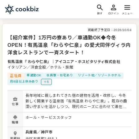
探す
ログイン
メニュー
掲載終了予定日：
2026/10/04
【紹介案件】1万円の寮あり／車通勤OK◆今冬
OPEN！有馬温泉「わらや仁泉」の愛犬同伴ヴィラ内
洋食レストランで一斉スタート！
有馬温泉『 わらや仁泉』
｜
アイコニア・ホスピタリティ株式会社
イタリアン／洋食全般／ホテル・旅館
正社員
車通勤OK
社員寮・社宅あり
リゾート地／リゾートホテル
月8日以上休みあり
＋5
長年地域に親しまれてきた宿の建物を活用・改修し、今冬
新しく開業する温泉宿「有馬温泉 わらや仁泉」。既存の趣
仕事
深い佇まいを活かしつつ、現代のニーズに合わせて滞在体
験を再構築し、新たな有馬の魅力を提供する新施設が誕生
ホール・サービススタッフ
します！ この新しい施設サービスをイチから盛り上げてく
職種
れる、オープニングの洋食レストランのホール・サービス
スタッフを大募集！全員が横並びの一斉スタートなので、
兵庫県
／
神戸市
人間関係もフラットで馴染みやすい職場環境です。みんな
勤務地