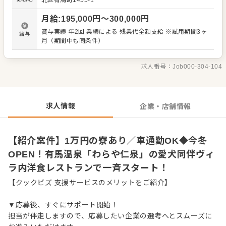
北区有馬町1455-1
で協力し合ってお宿を作り上げる、オープニングならでは
の楽しさややりがいが十分に味わえます。 勤務地は、愛犬
月給
:
195,000
円〜
300,000
円
の同伴が可能なヴィラ内にある洋食レストランです。 具体
的なお仕事 ・オーダー受付やレジ対応 ・お客様へのコース
賞与実績 年2回 業績による 残業代全額支給 ※試用期間3ヶ
給与
料理のご提供 ・テーブルの片付けなど 小型犬は椅子、大型
月（期間中も同条件）
犬は足元でリードを繋いで食事を楽しむスタイルを想定し
ており、お客様だけでなく愛犬の思い出にも残るようなお
もてなしを目指します。新しく生まれ変わる当施設で、上
求人番号：
Job000-304-104
質で落ち着いた寛ぎの空間を一緒にお届けしていきません
か？新しいスタートを切りたい方にぴったりの環境で、ご
応募をお待ちしています！ 運営するのは全国180棟以上を
展開する業界大手！転勤の有無が選べ、寮費月1万円など破
求人情報
企業・店舗情報
格の手当＆手厚いサポートで、安定性と自分らしいキャリ
アを両立できます。
【紹介案件】1万円の寮あり／車通勤OK◆今冬
OPEN！有馬温泉「わらや仁泉」の愛犬同伴ヴィ
ラ内洋食レストランで一斉スタート！
【クックビズ 支援サービスのメリットをご紹介】
▼応募後、すぐにサポート開始！
担当が伴走しますので、応募したい企業の選考へとスムーズに