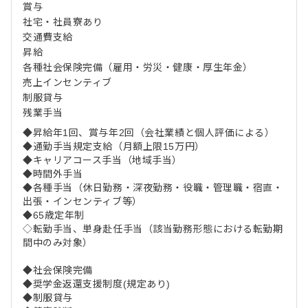
賞与
社宅・社員寮あり
交通費支給
昇給
各種社会保険完備（雇用・労災・健康・厚生年金）
売上インセンティブ
制服貸与
残業手当
◆昇給年1回、賞与年2回（会社業績と個人評価による）
◆通勤手当規定支給（月額上限15万円）
◆キャリアコース手当（地域手当）
◆時間外手当
◆各種手当（休日勤務・深夜勤務・役職・管理職・宿直・
出張・インセンティブ等）
◆65歳定年制
◇転勤手当、単身赴任手当（該当勤務形態における転勤期
間中のみ対象）
◆社会保険完備
◆奨学金返還支援制度(規定あり)
◆制服貸与