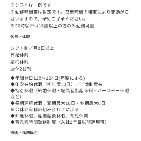
※シフトは一例です
※勤務時間帯は暫定です。営業時間の確定により変動がご
ざいますので、予めご了承ください。
※22時以降は18歳以上の方のみ勤務可能
休日・休暇
シフト制／月8日以上
有給休暇
慶弔休暇
週休2日制
◆年間休日118～124日(年度による)
◆年次有給休暇（初年度10日）／半休制度有
◆特別休暇（結婚休暇・配偶者出産休暇・バースデー休暇
など）
◆長期連続休暇：夏期最大10日・冬期最大6日
※公休と有休の組み合わせによる
◆介護休暇、産前産後休暇、育児休業
◆育児短時間勤務制度（入社2年目以降適用可）
待遇・福利厚生