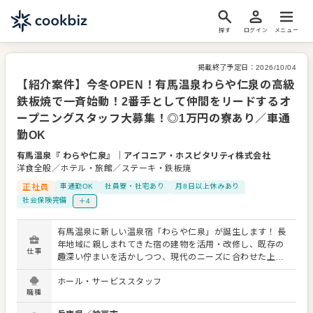
探す
ログイン
メニュー
掲載終了予定日：
2026/10/04
【紹介案件】今冬OPEN！有馬温泉わらや仁泉の高級
鉄板焼で一斉始動！2番手として仲間をリードするオ
ープニングスタッフ大募集！◎1万円の寮あり／車通
勤OK
有馬温泉『 わらや仁泉』
｜
アイコニア・ホスピタリティ株式会社
洋食全般／ホテル・旅館／ステーキ・鉄板焼
正社員
車通勤OK
社員寮・社宅あり
月8日以上休みあり
社会保険完備
＋4
有馬温泉に新しい温泉宿「わらや仁泉」が誕生します！ 長
年地域に親しまれてきた宿の建物を活用・改修し、既存の
仕事
趣深い佇まいを活かしつつ、現代のニーズに合わせた上質
で落ち着いた寛ぎの空間へと生まれ変わる当施設で、新し
ホール・サービススタッフ
いスタートを切りませんか？ 今回は、新しい施設サービス
職種
をイチから一緒に作り上げていくオープニングメンバーの
募集です。全員が横並びの一斉スタートとなるため、人間