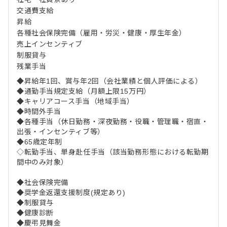
交通費支給
昇給
各種社会保険完備（雇用・労災・健康・厚生年金）
売上インセンティブ
制服貸与
残業手当
◆昇給年1回、賞与年2回（会社業績と個人評価による）
◆通勤手当規定支給（月額上限15万円）
◆キャリアコース手当（地域手当）
◆時間外手当
◆各種手当（休日勤務・深夜勤務・役職・管理職・宿直・
出張・インセンティブ等）
◆65歳定年制
◇転勤手当、単身赴任手当（該当勤務形態における転勤期
間中のみ対象）
◆社会保険完備
◆奨学金返還支援制度(規定あり)
◆制服貸与
◆健康診断
◆慶弔見舞金