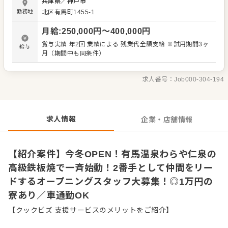
兵庫県
／
神戸市
関係もフラットで馴染みやすい環境が魅力！みんなで協力
勤務地
北区有馬町1455-1
し合いながら、理想のサービスをカタチにしていく楽しさ
ややりがいを十分に味わえる最高の環境です！あなたには2
月給
:
250,000
円〜
400,000
円
番手として、上長を支え、みんなをリードしていく存在に
なってください。 お仕事は、敷地内の離れに位置する高級
賞与実績 年2回 業績による 残業代全額支給 ※試用期間3ヶ
給与
鉄板焼レストランでの接客・サービス全般です。目の前で
月（期間中も同条件）
繰り広げられる調理演出に合わせ、最高峰のサービスを提
供してください。 主な業務内容 ・お席へのご案内、メニュ
ーのご説明 ・こだわりの料理やワインなどのお飲み物の提
求人番号：
Job000-304-194
案・提供 ・レジ対応、テーブルセッティングや片付けなど
運営するのは全国180棟以上を展開する業界大手！転勤の
有無が選べ、寮費月1万円など破格の手当と手厚いサポート
があり、安定性と自分らしいキャリアを両立できます。ご
求人情報
企業・店舗情報
応募をお待ちしております！
【紹介案件】今冬OPEN！有馬温泉わらや仁泉の
高級鉄板焼で一斉始動！2番手として仲間をリー
ドするオープニングスタッフ大募集！◎1万円の
寮あり／車通勤OK
【クックビズ 支援サービスのメリットをご紹介】