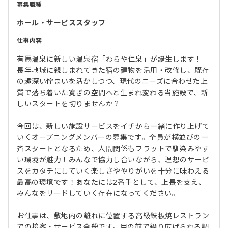
募集職種
ホール・サービススタッフ
仕事内容
有馬温泉に新しい温泉宿「わらや仁泉」が誕生します！
長年地域に親しまれてきた宿の建物を活用・改修し、既存
の趣深い佇まいを活かしつつ、現代のニーズに合わせた上
質で落ち着いた寛ぎの空間へと生まれ変わる当施設で、新
しいスタートを切りませんか？
今回は、新しい施設サービスをイチから一緒に作り上げて
いくオープニングメンバーの募集です。全員が横並びの一
斉スタートとなるため、人間関係もフラットで馴染みやす
い環境が魅力！みんなで協力し合いながら、理想のサービ
スをカタチにしていく楽しさややりがいを十分に味わえる
最高の環境です！あなたには2番手として、上長を支え、
みんなをリードしていく存在になってください。
お仕事は、敷地内の離れに位置する高級鉄板焼レストラン
での接客・サービス全般です。目の前で繰り広げられる調