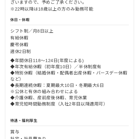
ざいますので、予めご了承ください。
※22時以降は18歳以上の方のみ勤務可能
休日・休暇
シフト制／月8日以上
有給休暇
慶弔休暇
週休2日制
◆年間休日118～124日(年度による)
◆年次有給休暇（初年度10日）／半休制度有
◆特別休暇（結婚休暇・配偶者出産休暇・バースデー休暇
など）
◆長期連続休暇：夏期最大10日・冬期最大6日
※公休と有休の組み合わせによる
◆介護休暇、産前産後休暇、育児休業
◆育児短時間勤務制度（入社2年目以降適用可）
待遇・福利厚生
賞与
社宅・社員寮あり