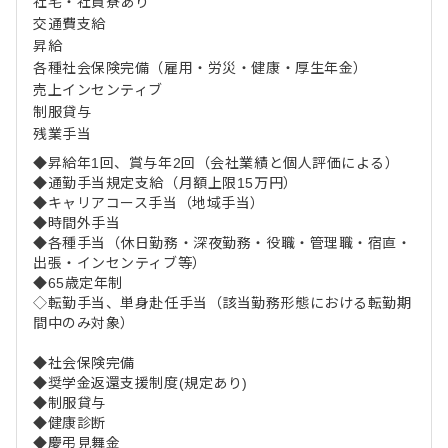
社宅・社員寮あり
交通費支給
昇給
各種社会保険完備（雇用・労災・健康・厚生年金）
売上インセンティブ
制服貸与
残業手当
◆昇給年1回、賞与年2回（会社業績と個人評価による）
◆通勤手当規定支給（月額上限15万円）
◆キャリアコース手当（地域手当）
◆時間外手当
◆各種手当（休日勤務・深夜勤務・役職・管理職・宿直・
出張・インセンティブ等）
◆65歳定年制
◇転勤手当、単身赴任手当（該当勤務形態における転勤期
間中のみ対象）
◆社会保険完備
◆奨学金返還支援制度(規定あり)
◆制服貸与
◆健康診断
◆慶弔見舞金