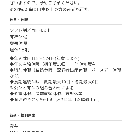
ざいますので、予めご了承ください。
※22時以降は18歳以上の方のみ勤務可能
休日・休暇
シフト制／月8日以上
有給休暇
慶弔休暇
週休2日制
◆年間休日118～124日(年度による)
◆年次有給休暇（初年度10日）／半休制度有
◆特別休暇（結婚休暇・配偶者出産休暇・バースデー休暇
など）
◆長期連続休暇：夏期最大10日・冬期最大6日
※公休と有休の組み合わせによる
◆介護休暇、産前産後休暇、育児休業
◆育児短時間勤務制度（入社2年目以降適用可）
待遇・福利厚生
賞与