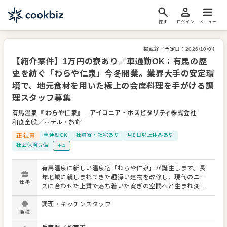
探す
ログイン
メニュー
掲載終了予定日：
2026/10/04
【紹介案件】1万円の寮あり／車通勤OK：有馬の歴
史を紡ぐ「わらや仁泉」今冬開業。業界大手の安定環
境で、地元食材を用いた極上の会席料理を手がける調
理スタッフ募集
有馬温泉『 わらや仁泉』
｜
アイコニア・ホスピタリティ株式会社
和食全般／ホテル・旅館
正社員
車通勤OK
社員寮・社宅あり
月8日以上休みあり
社会保険完備
＋4
有馬温泉に新しい温泉宿「わらや仁泉」が誕生します。長
年地域に親しまれてきた趣深い建物を改修し、現代のニー
仕事
ズに合わせた上質で落ち着いた寛ぎの空間へと生まれ変わ
ります。私たちは、この新しい施設でのオープニングメン
調理・キッチンスタッフ
バーを募集いたします。 お任せするのは、宿のメインダイ
職種
ニングにおける会席料理の調理全般です。地元の旬の厳選
食材をふんだんに使用し、四季折々の極上の会席料理を仲