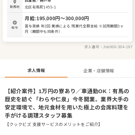
兵庫県
／
神戸市
間と共に手がけていただきます。 主な業務内容は以下の通
勤務地
北区有馬町1455-1
りです。 ・仕込みから調理、盛り付け ・厨房の衛生管理全
般 ※ご経験に応じてマネジメント業務もお任せします。 同
月給
:
195,000
円〜
300,000
円
期の仲間と一斉にスタートするため、職場環境は非常にフ
ラットです。みんなで協力し合いながら、理想の料理をカ
賞与実績 年2回 業績による 残業代全額支給 ※試用期間3ヶ
給与
タチにしていきませんか。 運営元は全国180棟以上を展開
月（期間中も同条件）
する業界大手です。手厚いサポート体制が整っており、以
下のような破格の待遇をご用意しています。 ・転勤の有無
を選択可能 ・寮費は月1万円 安定性と自分らしいキャリア
求人番号：
Job000-304-197
を両立できる環境で、新しいスタートを切りたい方に最適
です。伝統と現代が融合する当施設で、あなたの技術を存
分に発揮してください。
求人情報
企業・店舗情報
【紹介案件】1万円の寮あり／車通勤OK：有馬の
歴史を紡ぐ「わらや仁泉」今冬開業。業界大手の
安定環境で、地元食材を用いた極上の会席料理を
手がける調理スタッフ募集
【クックビズ 支援サービスのメリットをご紹介】