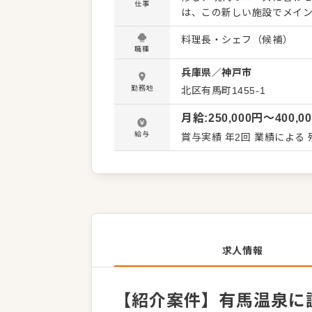
仕事
は、この新しい施設でメイン
調理リーダーを募集いたします。 お任せするのは、宿のメインダイニングにお
料理長・シェフ（候補）
調理全般です。地元の旬の
職種
共に手がけていただきます。主な業務内容は
兵庫県
／
神戸市
厨房の衛生管理全般 これまでのご経験に応じて、マネジメント業務もお任せしていきます。同
期の仲間と一斉にスタート
勤務地
北区有馬町1455-1
がら、理想の料理をカタチにしていきませんか。 運営
月給
:
250,000
円〜
400,0
です。手厚いサポート体制が
勤の有無を選択可能 ・寮費は月1万円 安定性と自分らしいキャリアを
給与
賞与実績 年2回 業績による
いスタートを切りたい方に
発揮してください。
求人情報
【紹介案件】有馬温泉に