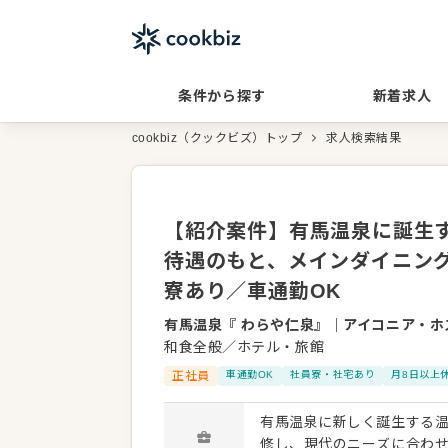
条件から探す
新着求人
cookbiz（クックビズ）トップ
求人検索結果
【紹介案件】有馬温泉に誕生
待遇のもと、メインダイニング
寮あり／車通勤OK
有馬温泉『 わらや仁泉』
｜
アイコニア・ホ
和食全般／ホテル・旅館
正社員
車通勤OK
社員寮・社宅あり
月8日以上
有馬温泉に新しく誕生する
修し、現代のニーズに合わ