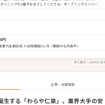
ダイニングの2番手をめざしてくださる、オープニングメンバーの
ける会席料理の
厳選食材をふんだんに使用し、四季折々の極上の会席料理を仲間と
以下の通りです。 ・仕込みから調理、盛り付け ・
するため、職場環境は非常にフラットです。みんなで協力し合いな
元は全国180棟以上を展開する業界大手
00
円
整っており、以下のような破格の待遇をご用意しています。 ・転
両立できる環境で、新し
 残業代全額支給 ※試用期間3ヶ月（期間中も同条件）
最適です。伝統と現代が融合する当施設で、あなたの技術を存分に
求人番号：
Job000-30
企業・店舗情報
誕生する「わらや仁泉」。業界大手の安