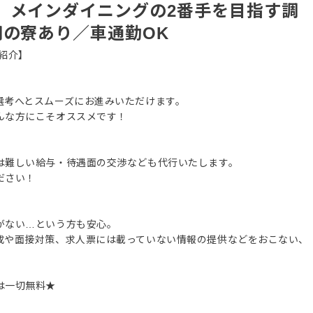
、メインダイニングの2番手を目指す調
円の寮あり／車通勤OK
紹介】
選考へとスムーズにお進みいただけます。
んな方にこそオススメです！
は難しい給与・待遇面の交渉なども代行いたします。
ださい！
がない…という方も安心。
成や面接対策、求人票には載っていない情報の提供などをおこない、
は一切無料★
。