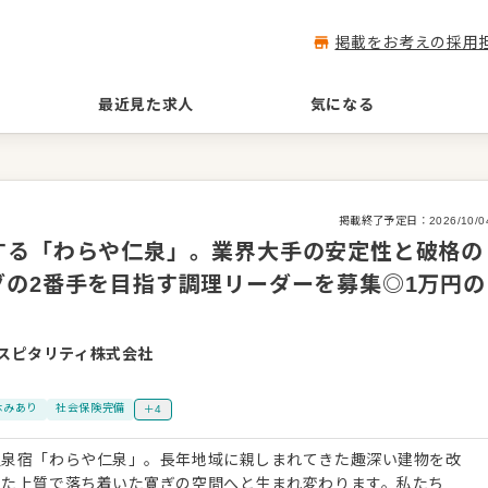
掲載をお考えの採用
最近見た求人
気になる
掲載終了予定日：
2026/10/0
する「わらや仁泉」。業界大手の安定性と破格の
の2番手を目指す調理リーダーを募集◎1万円の
スピタリティ株式会社
休みあり
社会保険完備
＋4
温泉宿「わらや仁泉」。長年地域に親しまれてきた趣深い建物を改
せた上質で落ち着いた寛ぎの空間へと生まれ変わります。私たち