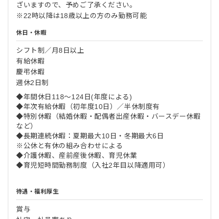
ざいますので、予めご了承ください。
※22時以降は18歳以上の方のみ勤務可能
休日・休暇
シフト制／月8日以上
有給休暇
慶弔休暇
週休2日制
◆年間休日118～124日(年度による)
◆年次有給休暇（初年度10日）／半休制度有
◆特別休暇（結婚休暇・配偶者出産休暇・バースデー休暇
など）
◆長期連続休暇：夏期最大10日・冬期最大6日
※公休と有休の組み合わせによる
◆介護休暇、産前産後休暇、育児休業
◆育児短時間勤務制度（入社2年目以降適用可）
待遇・福利厚生
賞与