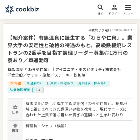
探す
ログイン
メニュー
掲載終了予定日：
2026/10/04
【紹介案件】有馬温泉に誕生する「わらや仁泉」。業
界大手の安定性と破格の待遇のもと、高級鉄板焼レス
トランの2番手を目指す調理リーダー募集◎1万円の
寮あり／車通勤可
有馬温泉『 わらや仁泉』
｜
アイコニア・ホスピタリティ株式会社
洋食全般／ホテル・旅館／ステーキ・鉄板焼
正社員
車通勤OK
社員寮・社宅あり
月8日以上休みあり
社会保険完備
＋4
有馬温泉に新しく誕生する温泉宿「わらや仁泉」。長年地
域に親しまれてきた趣深い建物を改修し、現代のニーズに
仕事
合わせた上質で落ち着いた寛ぎの空間へと生まれ変わりま
す。私たちは、この新しい施設でオープニングメンバーの
料理長・シェフ（候補）
調理リーダーを募集いたします。 お任せするのは、敷地内
職種
の離れに位置する、高級鉄板焼レストランの調理全般で
す。地元の旬の厳選食材をふんだんに使用し、四季折々の