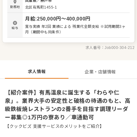
兵庫県
／
神戸市
極上のコース料理などを仲間と共に手がけていただきま
勤務地
北区有馬町1455-1
す。主な業務内容は以下の通りです。 ・仕込みから調理、
盛り付け ・コース料理全般 ・厨房の衛生管理全般 これま
月給
:
250,000
円〜
400,000
円
でのご経験に応じて、マネジメント業務もお任せしていき
ます。同期の仲間と一斉にスタートするため、職場環境は
賞与実績 年2回 業績による 残業代全額支給 ※試用期間3ヶ
給与
非常にフラットです。みんなで協力し合いながら、理想の
月（期間中も同条件）
料理をカタチにしていきませんか。 運営元は全国180棟以
上を展開する業界大手です。手厚いサポート体制が整って
おり、以下のような破格の待遇をご用意しています。 ・転
求人番号：
Job000-304-212
勤の有無を選択可能 ・寮費は月1万円 安定性と自分らしい
キャリアを両立できる環境で、新しいスタートを切りたい
方に最適です。伝統と現代が融合する当施設で、あなたの
技術を存分に発揮してください。
求人情報
企業・店舗情報
【紹介案件】有馬温泉に誕生する「わらや仁
泉」。業界大手の安定性と破格の待遇のもと、高
級鉄板焼レストランの2番手を目指す調理リーダ
ー募集◎1万円の寮あり／車通勤可
【クックビズ 支援サービスのメリットをご紹介】