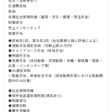
社宅・社員寮あり
交通費支給
昇給
各種社会保険完備（雇用・労災・健康・厚生年金）
制服貸与
売上インセンティブ
残業手当
◆昇給年1回、賞与年2回（会社業績と個人評価による）
◆通勤手当規定支給（月額上限15万円）
◆キャリアコース手当（地域手当）
◆時間外手当
◆各種手当（休日勤務・深夜勤務・役職・管理職・宿直・
出張・インセンティブ等）
◆65歳定年制
◇転勤手当、単身赴任手当（該当勤務形態における転勤期
間中のみ対象）
◆社会保険完備
◆奨学金返還支援制度(規定あり)
◆制服貸与
◆健康診断
◆慶弔見舞金