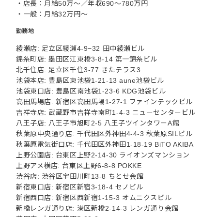
・店長：月給50万～／年収690～780万円
・一般：月給32万円～
勤務地
綾瀬店: 足立区綾瀬4-9−32 田中綾瀬ビル
錦糸町店: 墨田区江東橋3-8-14 第一錦糸ビル
北千住店: 足立区千住3-77 きたテラス3
池袋本店: 豊島区東池袋1-21-13 aune池袋ビル
池袋東口店: 豊島区南池袋1-23-6 KDG池袋ビル
高田馬場店: 新宿区高田馬場1-27-1 ファインテックビル
吉祥寺店: 武蔵野市吉祥寺南町1-4-3 ニューセンタービル
八王子店: 八王子市旭町2-5 八王子ツインタワーA館
秋葉原中央通り店: 千代田区外神田4-4-3 秋葉原SILビル
秋葉原電気街口店: 千代田区外神田1-18-19 BiTO AKIBA
上野公園店: 台東区上野2-14-30 ライオンズマンション
上野アメ横店: 台東区上野6-8-8 POKKE
渋谷店: 渋谷区宇田川町13-8 ちとせ会館
新宿東口店: 新宿区新宿3-18-4 セノビル
新宿西口店: 新宿区西新宿1-15-3 オムニクスビル
新橋レンガ通り店: 港区新橋2-14-3 レンガ通り会館