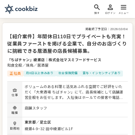
探す
ログイン
メニュー
掲載終了予定日：
2026/10/04
【紹介案件】年間休日110日でプライベートも充実！
従業員ファーストを掲げる企業で、自分のお店づくり
に挑戦できる居酒屋の店長候補募集。
『ちばチャン』綾瀬店
｜
株式会社マスミフードサービス
和食全般／焼鳥／居酒屋
正社員
月8日以上休みあり
社会保険完備
賞与・インセンティブあり
ボリュームのある料理と活気あふれる空間でご好評をいた
だく「大衆酒場 ちばチャン」にて、店長候補として店舗運
仕事
営全般をお任せします。 入社後はホールでの接客や電話対
応、厨房での調理といった現場業務からスタートします。
店舗スタッフ
仕事に慣れてきたら、アルバイトの採用面接や教育、シフ
職種
ト作成、売上などの数値管理といったマネジメント業務へ
段階的にシフトしてください。 当社では「店長は1店舗の
東京都
／
足立区
経営者」という考え方を大切にしているため、各店舗の店
勤務地
綾瀬4-9−32 田中綾瀬ビル1F
長に大きな裁量を託しています。本部主導のガチガチなル