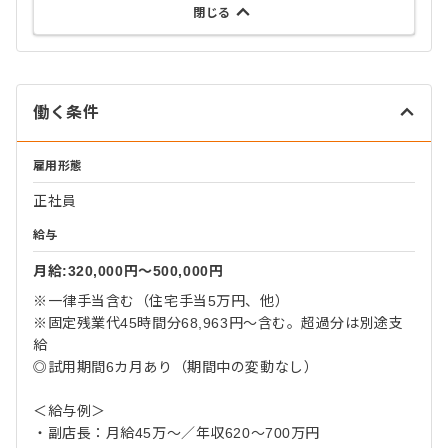
閉じる
働く条件
雇用形態
正社員
給与
月給:320,000円〜500,000円
※一律手当含む（住宅手当5万円、他）
※固定残業代45時間分68,963円～含む。超過分は別途支
給
◎試用期間6カ月あり（期間中の変動なし）
＜給与例＞
・副店長：月給45万～／年収620～700万円