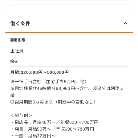
働く条件
雇用形態
正社員
給与
月給:320,000円〜500,000円
※一律手当含む（住宅手当5万円、他）
※固定残業代45時間分68,963円～含む。超過分は別途支
給
◎試用期間6カ月あり（期間中の変動なし）
＜給与例＞
・副店長：月給45万～／年収620～700万円
・店長：月給50万～／年収690～780万円
・一般：月給32万円～