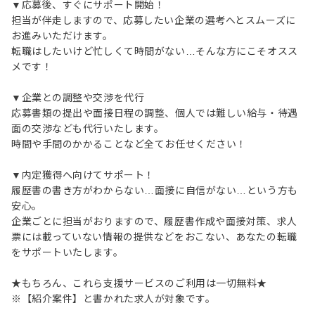
▼応募後、すぐにサポート開始！
担当が伴走しますので、応募したい企業の選考へとスムーズに
お進みいただけます。
転職はしたいけど忙しくて時間がない…そんな方にこそオスス
メです！
▼企業との調整や交渉を代行
応募書類の提出や面接日程の調整、個人では難しい給与・待遇
面の交渉なども代行いたします。
時間や手間のかかることなど全てお任せください！
▼内定獲得へ向けてサポート！
履歴書の書き方がわからない…面接に自信がない…という方も
安心。
企業ごとに担当がおりますので、履歴書作成や面接対策、求人
票には載っていない情報の提供などをおこない、あなたの転職
をサポートいたします。
★もちろん、これら支援サービスのご利用は一切無料★
※【紹介案件】と書かれた求人が対象です。