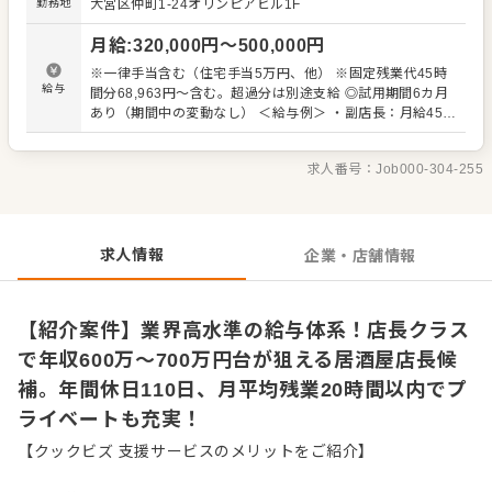
勤務地
大宮区仲町1-24オリンピアビル1F
め、自分のアイデアを活かして理想の店舗をつくりあげる
おもしろさを実感できます。ただの店舗責任者にとどまら
月給
:
320,000
円〜
500,000
円
ず、一人の経営者として店舗を成長させていく、やりがい
と手応えに満ちた環境です。 ＜おすすめポイント＞ 東京や
※一律手当含む（住宅手当5万円、他） ※固定残業代45時
千葉、埼玉を中心に複数業態を展開する安定企業です。年
給与
間分68,963円～含む。超過分は別途支給 ◎試用期間6カ月
間休日110日、月平均の残業時間は20時間以内と、従業員
あり（期間中の変動なし） ＜給与例＞ ・副店長：月給45万
の働く環境を第一に考えた体制を整えています。給与水準
～／年収620～700万円 ・店長：月給50万～／年収690～
も業界トップクラスを誇り、店長クラスで年収600万円か
780万円 ・一般：月給32万円～
ら700万円台を目指して働ける環境です。
求人番号：
Job000-304-255
求人情報
企業・店舗情報
【紹介案件】業界高水準の給与体系！店長クラス
で年収600万～700万円台が狙える居酒屋店長候
補。年間休日110日、月平均残業20時間以内でプ
ライベートも充実！
【クックビズ 支援サービスのメリットをご紹介】