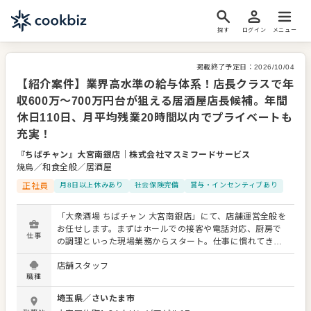
探す
ログイン
メニュー
掲載終了予定日：
2026/10/04
【紹介案件】業界高水準の給与体系！店長クラスで年
収600万～700万円台が狙える居酒屋店長候補。年間
休日110日、月平均残業20時間以内でプライベートも
充実！
『ちばチャン』大宮南銀店
｜
株式会社マスミフードサービス
焼鳥／和食全般／居酒屋
正社員
月8日以上休みあり
社会保険完備
賞与・インセンティブあり
「大衆酒場 ちばチャン 大宮南銀店」にて、店舗運営全般を
お任せします。まずはホールでの接客や電話対応、厨房で
仕事
の調理といった現場業務からスタート。仕事に慣れてきた
ら、アルバイトの採用面接や教育、シフト作成、店舗の売
店舗スタッフ
買数値管理など、経営に直結するマネジメント業務をお任
職種
せしていく流れです。 当社では「店長は1店舗の経営者」
という考え方を大切にしています。本部からの指示に従う
埼玉県
／
さいたま市
だけでなく、各店舗の店長に大きな裁量を委ねているた