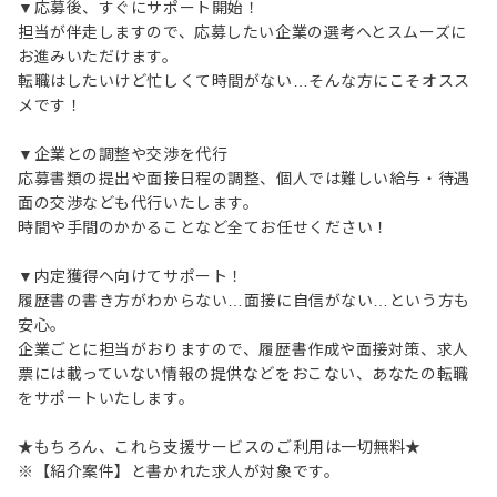
▼応募後、すぐにサポート開始！
担当が伴走しますので、応募したい企業の選考へとスムーズに
お進みいただけます。
転職はしたいけど忙しくて時間がない…そんな方にこそオスス
メです！
▼企業との調整や交渉を代行
応募書類の提出や面接日程の調整、個人では難しい給与・待遇
面の交渉なども代行いたします。
時間や手間のかかることなど全てお任せください！
▼内定獲得へ向けてサポート！
履歴書の書き方がわからない…面接に自信がない…という方も
安心。
企業ごとに担当がおりますので、履歴書作成や面接対策、求人
票には載っていない情報の提供などをおこない、あなたの転職
をサポートいたします。
★もちろん、これら支援サービスのご利用は一切無料★
※【紹介案件】と書かれた求人が対象です。