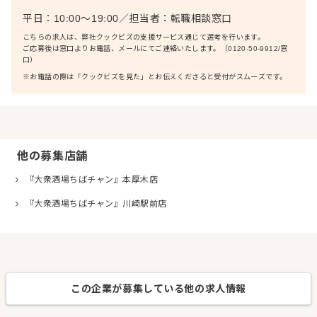
平日：10:00〜19:00
／
担当者：
転職相談窓口
こちらの求人は、弊社クックビズの支援サービス通じて選考を行います。
ご応募後は窓口よりお電話、メールにてご連絡いたします。（0120-50-9912/窓
口）
※お電話の際は「クックビズを見た」とお伝えくださると受付がスムーズです。
他の募集店舗
『大衆酒場ちばチャン』本厚木店
『大衆酒場ちばチャン』川崎駅前店
この企業が募集している他の求人情報