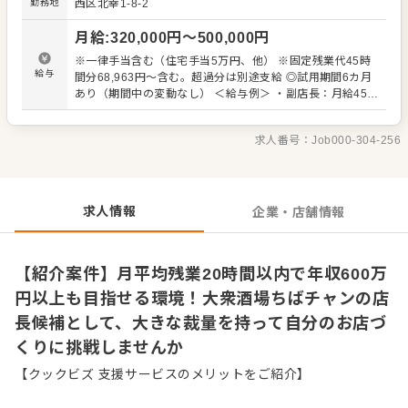
勤務地
西区北幸1-8-2
ニュアルに縛られることなく、自らのアイデアを店舗経営
にダイレクトに反映できる環境です。仲間と共に理想の活
月給
:
320,000
円〜
500,000
円
気あるお店をつくり上げ、ビジネスパーソンとしても大き
く成長できるやりがいを実感できます。 ＜おすすめポイン
※一律手当含む（住宅手当5万円、他） ※固定残業代45時
ト＞ 東京や千葉を中心に多角的な飲食展開を続ける当社
給与
間分68,963円～含む。超過分は別途支給 ◎試用期間6カ月
は、従業員ファーストの環境づくりに注力しています。年
あり（期間中の変動なし） ＜給与例＞ ・副店長：月給45万
間休日110日の確保に加え、月平均の残業時間は20時間以
～／年収620～700万円 ・店長：月給50万～／年収690～
内を徹底。さらに、店長クラスで年収600万～700万円台を
780万円 ・一般：月給32万円～
目指せる給与水準も強みであり、プライベートと収入の双
求人番号：
Job000-304-256
方を満たして長く働けます。
求人情報
企業・店舗情報
【紹介案件】月平均残業20時間以内で年収600万
円以上も目指せる環境！大衆酒場ちばチャンの店
長候補として、大きな裁量を持って自分のお店づ
くりに挑戦しませんか
【クックビズ 支援サービスのメリットをご紹介】