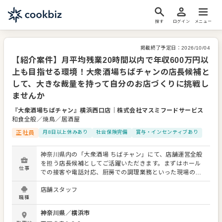
探す
ログイン
メニュー
掲載終了予定日：
2026/10/04
【紹介案件】月平均残業20時間以内で年収600万円以
上も目指せる環境！大衆酒場ちばチャンの店長候補と
して、大きな裁量を持って自分のお店づくりに挑戦し
ませんか
『大衆酒場ちばチャン』横浜西口店
｜
株式会社マスミフードサービス
和食全般／焼鳥／居酒屋
正社員
月8日以上休みあり
社会保険完備
賞与・インセンティブあり
神奈川県内の「大衆酒場 ちばチャン」にて、店舗運営全般
を担う店長候補としてご活躍いただきます。まずはホール
仕事
での接客や電話対応、厨房での調理業務といった現場の基
礎からスタートしてください。業務に慣れた後は、アルバ
店舗スタッフ
イトスタッフの採用面接や教育、シフト作成、店舗の売買
職種
データなどの数値管理まで幅広くお任せします。 当社では
「店長は1店舗の経営者」という考え方を大切にしているた
神奈川県
／
横浜市
め、現場へ大きな裁量を委ねる風土が根付いています。マ