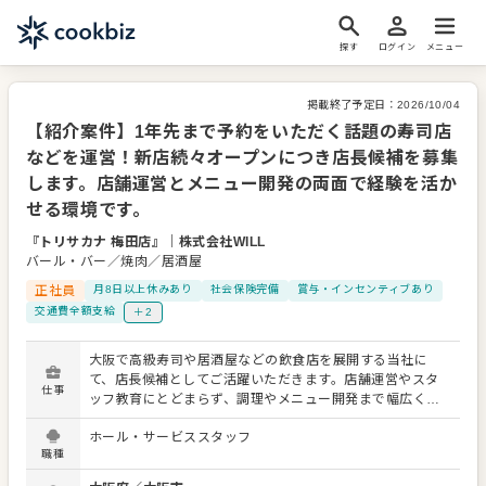
探す
ログイン
メニュー
掲載終了予定日：
2026/10/04
【紹介案件】1年先まで予約をいただく話題の寿司店
などを運営！新店続々オープンにつき店長候補を募集
します。店舗運営とメニュー開発の両面で経験を活か
せる環境です。
『トリサカナ 梅田店』
｜
株式会社WILL
バール・バー／焼肉／居酒屋
正社員
月8日以上休みあり
社会保険完備
賞与・インセンティブあり
交通費全額支給
＋2
大阪で高級寿司や居酒屋などの飲食店を展開する当社に
て、店長候補としてご活躍いただきます。店舗運営やスタ
仕事
ッフ教育にとどまらず、調理やメニュー開発まで幅広くお
任せする環境です。マネジメントと技術の両面でスキルを
ホール・サービススタッフ
伸ばせるため、これまでの経験を存分に発揮していただけ
職種
ます。 現在、当社は着実に店舗数を増やしており、事業拡
大の真っ最中です。新しい店舗がオープンするのに伴い、