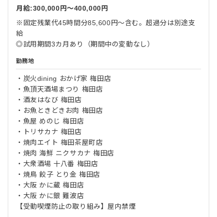
月給:300,000円〜400,000円
※固定残業代45時間分85,600円～含む。超過分は別途支
給
◎試用期間3カ月あり（期間中の変動なし）
勤務地
・炭火dining おかげ家 梅田店
・魚頂天酒場まつり 梅田店
・酒友はなび 梅田店
・お魚ときどきお肉 梅田店
・魚屋 めのじ 梅田店
・トリサカナ 梅田店
・焼肉エイト 梅田茶屋町店
・焼肉 海鮮 ニクサカナ 梅田店
・大衆酒場 十八番 梅田店
・焼鳥 餃子 とり金 梅田店
・大阪 かに蔵 梅田店
・大阪 かに銀 難波店
【受動喫煙防止の取り組み】屋内禁煙