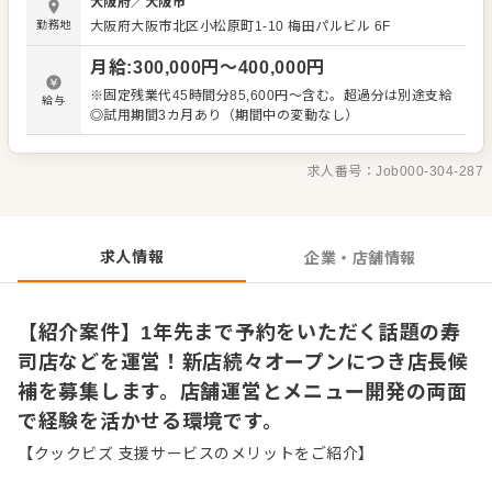
大阪府
／
大阪市
活躍できるポジションも次々と生まれています。 実力や意
勤務地
大阪府大阪市北区小松原町1-10 梅田パルビル 6F
欲次第で、店長から統括店長、さらにはエリアマネージャ
ーへとスピーディーにステップアップしていくことが可能
月給
:
300,000
円〜
400,000
円
です。成長を続ける企業だからこそ、自身の可能性を広げ
ながら、長くモチベーションを保って働けます。 ＜おすす
※固定残業代45時間分85,600円～含む。超過分は別途支給
給与
めポイント＞ 運営店舗の中には1年先までご予約をいただ
◎試用期間3カ月あり（期間中の変動なし）
く店もあり、多くのお客様に愛されるノウハウを学べま
す。安定した経営基盤があり、新規出店も続くため、将来
を見据えて挑戦できる環境です。
求人番号：
Job000-304-287
求人情報
企業・店舗情報
【紹介案件】1年先まで予約をいただく話題の寿
司店などを運営！新店続々オープンにつき店長候
補を募集します。店舗運営とメニュー開発の両面
で経験を活かせる環境です。
【クックビズ 支援サービスのメリットをご紹介】