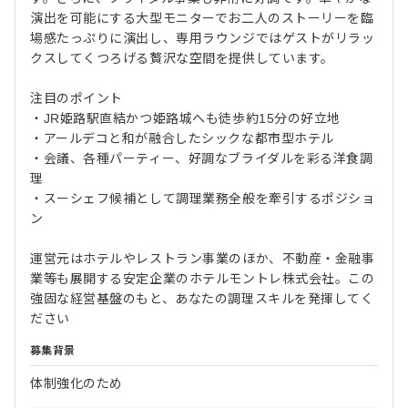
演出を可能にする大型モニターでお二人のストーリーを臨
場感たっぷりに演出し、専用ラウンジではゲストがリラッ
クスしてくつろげる贅沢な空間を提供しています。
注目のポイント
・JR姫路駅直結かつ姫路城へも徒歩約15分の好立地
・アールデコと和が融合したシックな都市型ホテル
・会議、各種パーティー、好調なブライダルを彩る洋食調
理
・スーシェフ候補として調理業務全般を牽引するポジショ
ン
運営元はホテルやレストラン事業のほか、不動産・金融事
業等も展開する安定企業のホテルモントレ株式会社。この
強固な経営基盤のもと、あなたの調理スキルを発揮してく
ださい
募集背景
体制強化のため