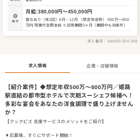
駅前町60
す。 当ホテルでは多彩な映像システムを導入した会場を完
備しており、歓迎会や送別会、同窓会、会社の各種パーテ
月給
:
380,000
円〜
450,000
円
ィーや会議など、日々様々なシーンでご利用いただいてい
ます。さらに、ブライダル事業も非常に好調です。華やか
賞与あり（年2回）6月・12月 （想定年収例） 500万～600
給与
な演出を可能にする大型モニターでお二人のストーリーを
万円 残業代全額支給 ※試用期間3ヶ月（期間中も同条件）
臨場感たっぷりに演出し、専用ラウンジではゲストがリラ
ックスしてくつろげる贅沢な空間を提供しています。 注目
のポイント ・JR姫路駅直結かつ姫路城へも徒歩約15分の好
求人番号：
Job000-304-306
立地 ・アールデコと和が融合したシックな都市型ホテル ・
会議、各種パーティー、好調なブライダルを彩る洋食調理
・スーシェフ候補として調理業務全般を牽引するポジショ
ン 運営元はホテルやレストラン事業のほか、不動産・金融
求人情報
企業・店舗情報
事業等も展開する安定企業のホテルモントレ株式会社。こ
の強固な経営基盤のもと、あなたの調理スキルを発揮して
ください
【紹介案件】◆想定年収500万～600万円／姫路
駅直結の都市型ホテルで次期スーシェフ候補へ！
多彩な宴会をあなたの洋食調理で盛り上げません
か？
【クックビズ 支援サービスのメリットをご紹介】
▼応募後、すぐにサポート開始！