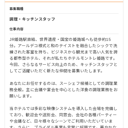
募集職種
調理・キッチンスタッフ
仕事内容
JR姫路駅直結、世界遺産・国宝の姫路城へも徒歩約15
分。アールデコ様式と和のテイストを融合したシックで洗
練された客室を持ち、ビジネスから観光まで高い人気を誇
る都市型ホテル、それが私たちホテルモントレ姫路です。
今回、さらなるサービス向上のため、キッチンスタッフと
してご活躍いただく新たな仲間を募集いたします。
あなたにお任せするのは、スーシェフ候補としての調理業
務全般。主に会議や宴会を中心とした洋食の調理業務をお
願いします。
当ホテルでは多彩な映像システムを導入した会場を完備し
ており、歓迎会や送別会、同窓会、会社の各種パーティー
や会議など、日々様々なシーンでご利用いただいていま
す。さらに、ブライダル事業も非常に好調です。華やかな