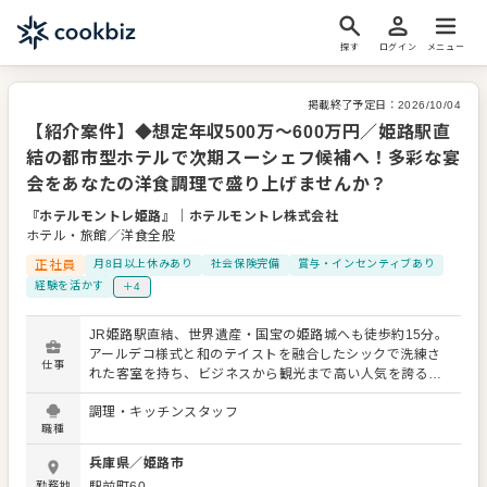
探す
ログイン
メニュー
掲載終了予定日：
2026/10/04
【紹介案件】◆想定年収500万～600万円／姫路駅直
結の都市型ホテルで次期スーシェフ候補へ！多彩な宴
会をあなたの洋食調理で盛り上げませんか？
『ホテルモントレ姫路』
｜
ホテルモントレ株式会社
ホテル・旅館／洋食全般
正社員
月8日以上休みあり
社会保険完備
賞与・インセンティブあり
経験を活かす
＋4
JR姫路駅直結、世界遺産・国宝の姫路城へも徒歩約15分。
アールデコ様式と和のテイストを融合したシックで洗練さ
仕事
れた客室を持ち、ビジネスから観光まで高い人気を誇る都
市型ホテル、それが私たちホテルモントレ姫路です。今
調理・キッチンスタッフ
回、さらなるサービス向上のため、キッチンスタッフとし
職種
てご活躍いただく新たな仲間を募集いたします。 あなたに
お任せするのは、スーシェフ候補としての調理業務全般。
兵庫県
／
姫路市
主に会議や宴会を中心とした洋食の調理業務をお願いしま
勤務地