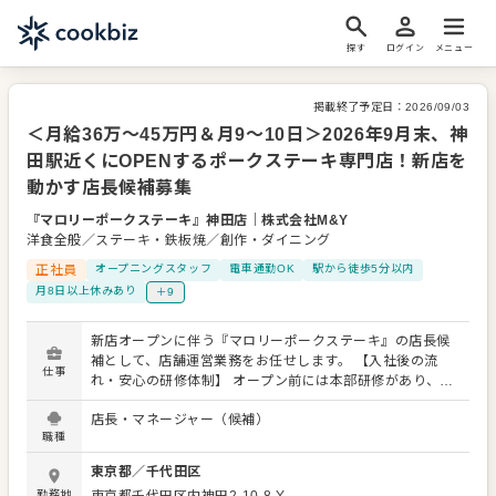
探す
ログイン
メニュー
掲載終了予定日：
2026/09/03
＜月給36万～45万円＆月9～10日＞2026年9月末、神
田駅近くにOPENするポークステーキ専門店！新店を
動かす店長候補募集
『マロリーポークステーキ』神田店
｜
株式会社M&Y
洋食全般／ステーキ・鉄板焼／創作・ダイニング
正社員
オープニングスタッフ
電車通勤OK
駅から徒歩5分以内
月8日以上休みあり
＋9
新店オープンに伴う『マロリーポークステーキ』の店長候
補として、店舗運営業務をお任せします。 【入社後の流
仕事
れ・安心の研修体制】 オープン前には本部研修があり、明
確なマニュアルを完備！まずは調理業務や、ホールでのフ
店長・マネージャー（候補）
ロント業務（接客・客席コントロール）からスタートでき
職種
ればOKです。いきなり難しい管理業務を丸投げすることは
ありませんのでご安心ください。 【具体的な業務ステッ
東京都
／
千代田区
プ】 ◆ステップ1：現場オペレーションの習得 キッチンで
勤務地