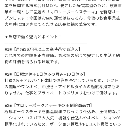
業を展開する株式会社M＆Y。安定した経営基盤のもと、飲食事
業の一環として話題の「マロリーポークステーキ」を新店オー
プンします！今回はお店の運営はもちろん、今後の飲食事業拡
大を共に加速させてくださる店長候補の募集です。
▼当店で働く魅力とポイント！
━━━━━━━━━━━━━━━━━━━━
■1■【月給36万円以上の高待遇でお迎え】
これまでの経験を正当評価。高水準の給与で安定した生活と納
得の評価を得られる環境です。
■2■【日曜定休＋1日休みの月9〜10日休み】
社員2名＋アルバイト体制で運営を予定しているため、シフト
の無理やワンオペ、中抜き・アイドルタイムの過度な拘束もあ
りません。仕事とプライベートのメリメリをつけて働けます。
■3■【マロリーポークステーキの圧倒的商品力】
極厚ポークステーキを低温調理でじっくり仕込み、圧倒的なポ
ーションとコスパで大人気！複雑な仕込みやオペレーションが
標準化されているため、ポーション管理やFLコスト管理といっ