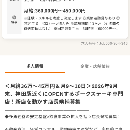
東京都千代田区内神田2-10-8 Y
の仕込みや規定のポーション（分量）に沿った調理、フロ
ントでの気持ちの良い接客など、お客様に楽しんでいただ
月給
:
360,000
円〜
450,000
円
けるお店づくりに集中していただきます。 ◆ステップ2：
店舗マネジメント（経験・習熟度に合わせて徐々に） 現場
※経験・スキルを考慮し決定します ◎業績連動賞与あり ◎
に慣れてきたら、適性やペースに合わせてシフト管理や在
給与
想定年収：432万～540万円 ※試用期間：3ヶ月（その間の
庫管理をお任せしていきます。 【オーナーがしっかりフォ
待遇変動はなし） ※固定残業手当：30時間（60000円～）
ローします！】 FL管理（食材費・人件費のコントロール）
含む。超過した場合は、別途支給します。
や設備管理などの高度な経営数値管理は、お店や仕事に十
分慣れてから教えていきます。オーナーがすぐ近くでフォ
求人番号：
Job000-304-346
ローするため、一つひとつ着実にステップアップできる環
境です！もちろん、すぐに挑戦していきたいという方は裁
量をお渡ししていきます。
求人情報
企業・店舗情報
＜月給36万～45万円＆月9～10日＞2026年9月
末、神田駅近くにOPENするポークステーキ専門
店！新店を動かす店長候補募集
━━━━━━━━━━━━━━━━━━━━
◆多角経営の安定基盤×飲食事業の拡大を担う店長候補募集！
━━━━━━━━━━━━━━━━━━━━
不動産管理、経営コンサル、動物病院の運営など、多角的に事