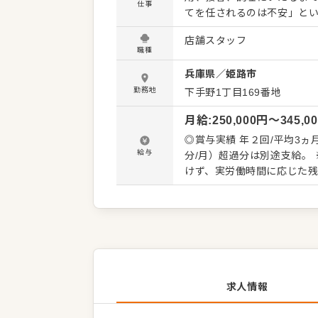
仕事
てを任されるのは不安」とい
ています。お客様との会話
店舗スタッフ
す。 まずは一般社員の業務から始め、少しずつ店長業務に慣れていきましょう。 【お任せする
職種
領域】 ・調理、接客、清掃
兵庫県
／
姫路市
販促計画の立案と実行 ・労務管理、報告書や資料
角的な事業を行うSHOWA
勤務地
下手野1丁目169番地
な外食事業やゴルフ事業を展開し、堅実
月給
:
250,000
円〜
345,0
て、自社オリジナルブランドの立ち上
ャリアアップ制度が整って
◎賞与実績 年２回/平均3ヵ月 
とステップアップし、会社
給与
分/月）超過分は別途支給。
けず、実労働時間に応じた残
下記給与体系となります 月給32
~含む。超過分別途支給)
求人情報