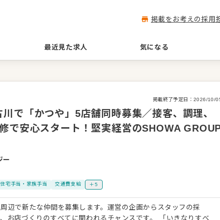
掲載をお考えの採用
最近見た求人
気になる
掲載終了予定日：
2026/10/0
古川で「かつや」5店舗同時募集／接客、調理、
で安心スタート！堅実経営のSHOWA GROU
ジー
住宅手当・家族手当
交通費支給
＋5
川周辺で新たな仲間を募集します。運営の企画からスタッフの採
店づくりのすべてに関われるチャンスです。 「いきなりすべ