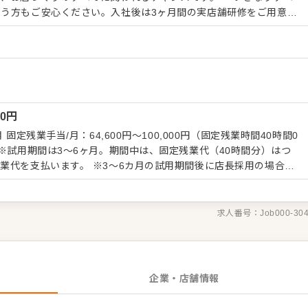
う方もご安心ください。入社後は3ヶ月間の実店舗研修をご用意し
の仕方を現場でしっかり体験してから各店舗へ正式配属となりま
全般 ・採用、教育、シフト作成 ・売上金管理、発注、業者対応 ・
作成 私たちの母体は、兵庫・岡山エリアで多
 GROUP。当社はこれまで、とんかつ、からあげ、ラーメンなど多彩
な経営を続けてきました。 今後はFC店の出店と並行し
00
円
げ・展開も目指していきます。 スキルや経験に応じたキ
いるため、店長から複数店舗の店長、エリアマネージャー、統括へ
固定残業手当/月：64,600円～100,000円（固定残業時間40時間0
の成長を牽引する存在を目指せます。
 ※試用期間は3～6ヶ月。期間中は、固定残業代（40時間分）はつ
業代を支払います。 ※3～6カ月の試用期間後に店長採用の場合は
7,200円～+諸手当+賞与年2~3回(固定残業手当40H分73,200円
求人番号：
Job000-30
企業・店舗情報