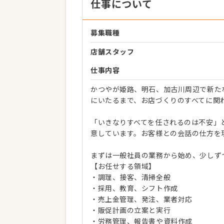
仕事について
募集職種
店舗スタッフ
仕事内容
かつやが姫路、明石、加古川周辺で新た
にいたるまで、お店づくりのすべてに関
「いきなりすべてを任されるのは不安」
意しています。お客様との会話の仕方を
まずは一般社員の業務から始め、少しず
【お任せする領域】
・調理、接客、清掃全般
・採用、教育、シフト作成
・売上金管理、発注、業者対応
・販促計画の立案と実行
・労務管理、報告書や資料作成