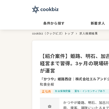
条件から探す
新着求人
cookbiz（クックビズ）トップ
求人検索結果
【紹介案件】姫路、明石、加
経営まで習得。3ヶ月の現場研修
が運営
『かつや』姫路西店
｜
株式会社エルアンド
和食全般
正社員
社会保険完備
賞与・インセンティブあり
かつやが姫路、明石、加古
用、接客、調理にいたるまで、お