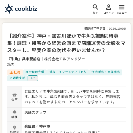
探す
ログイン
メニュー
掲載終了予定日：
2026/10/05
【紹介案件】神戸・加古川ほかで牛角3店舗同時募
集！調理・接客から経営企画まで店舗運営の全般をマ
スターし、堅実企業の次代を担いませんか？
『牛角』兵庫駅前店
｜
株式会社エルアンドジー
焼肉
正社員
社会保険完備
賞与・インセンティブあり
住宅手当・家族手当
交通費支給
＋5
兵庫エリアの牛角3店舗で、新しい仲間を同時に募集しま
す。私たちは、単なる飲食店スタッフではなく、店舗運営
仕事
のすべてを動かす未来のコアメンバーを求めています。 お
任せするのは、運営の企画からスタッフの採用、接客、調
店舗スタッフ
理にいたるまでの店舗運営全般です。いきなりすべてを押
職種
し付けることはありません。入社後は3ヶ月ほど実店舗での
実務研修を実施します。お客様との会話の仕方などを実際
兵庫県
／
神戸市
に体験し、現場の基礎を身につけた上で各店舗へと正式配
勤務地