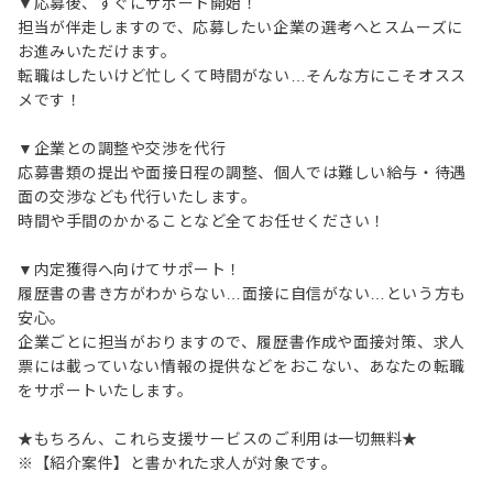
▼応募後、すぐにサポート開始！
担当が伴走しますので、応募したい企業の選考へとスムーズに
お進みいただけます。
転職はしたいけど忙しくて時間がない…そんな方にこそオスス
メです！
▼企業との調整や交渉を代行
応募書類の提出や面接日程の調整、個人では難しい給与・待遇
面の交渉なども代行いたします。
時間や手間のかかることなど全てお任せください！
▼内定獲得へ向けてサポート！
履歴書の書き方がわからない…面接に自信がない…という方も
安心。
企業ごとに担当がおりますので、履歴書作成や面接対策、求人
票には載っていない情報の提供などをおこない、あなたの転職
をサポートいたします。
★もちろん、これら支援サービスのご利用は一切無料★
※【紹介案件】と書かれた求人が対象です。