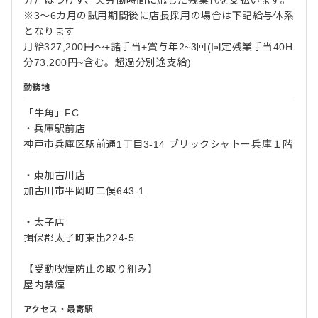
分）はつけず、実労働時間に応じた残業代を支払います。
※3～6カ月の試用期間後に店長採用の場合は下記給与体系
となります
月給327,200円～+諸手当+賞与年2~3回(固定残業手当40H
分73,200円~含む。超過分別途支給)
勤務地
「牛角」FC
・兵庫駅前店
神戸市兵庫区駅前通1丁目3-14 ブリックシャトー兵庫１階
・東加古川店
加古川市平岡町二俣643-1
・太子店
揖保郡太子町東出224-5
【受動喫煙防止の取り組み】
屋内禁煙
アクセス・最寄駅