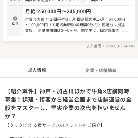
兵庫区駅前通1-3-14ブリックシャトー兵庫1F
属になります。 具体的な業務は以下の通りです。 ・調理業
務、接客全般、清掃全般 ・採用、教育業務、シフト作成 ・
月給
:
250,000
円〜
345,000
円
売上金の管理、発注業務、業者対応 ・販促計画の立案、実
行 ・労務管理、報告書、資料作成、顧客対応 私たちの母体
◎賞与実績 年２回/平均3ヵ月 固定残業手当/月：64,600円
は、兵庫県と岡山県を中心に地域に根ざした展開を行う
給与
～100,000円（固定残業時間40時間0分/月）超過分は別途
SHOWA GROUPです。1992年にサンマルク加古川店をオ
支給。 ※試用期間は3～6ヶ月。期間中は、固定残業代（40
ープンして以来、和食、焼肉、とんかつ、からあげ、ラー
時間分）はつけず、実労働時間に応じた残業代を支払いま
メン、イタリアンなど様々な外食事業を展開してきまし
す。 ※3～6カ月の試用期間後に店長採用の場合は下記給与
た。2000年には中古ゴルフ専門店ゴルフパートナーのゴル
求人番号：
Job000-304-406
体系となります 月給327,200円～+諸手当+賞与年2~3回(固
フ事業もスタートし、事業拡大を続ける堅実経営の会社で
定残業手当40H分73,200円~含む。超過分別途支給)
す。 これまではフランチャイズ店の運営を主体としてきま
したが、今後はFC出店と並行し、オリジナルブランドの立
ち上げや展開も目指していきます。地域に愛される店舗を
求人情報
企業・店舗情報
一緒に作っていきましょう。
【紹介案件】神戸・加古川ほかで牛角3店舗同時
募集！調理・接客から経営企画まで店舗運営の全
般をマスターし、堅実企業の次代を担いません
か？
【クックビズ 支援サービスのメリットをご紹介】