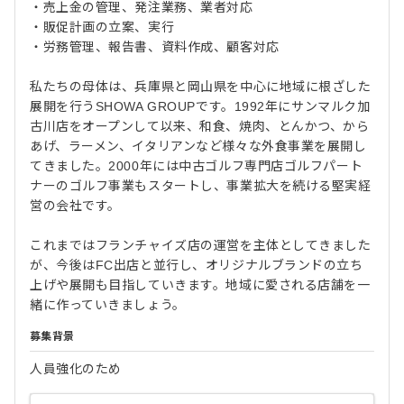
・売上金の管理、発注業務、業者対応
・販促計画の立案、実行
・労務管理、報告書、資料作成、顧客対応
私たちの母体は、兵庫県と岡山県を中心に地域に根ざした
展開を行うSHOWA GROUPです。1992年にサンマルク加
古川店をオープンして以来、和食、焼肉、とんかつ、から
あげ、ラーメン、イタリアンなど様々な外食事業を展開し
てきました。2000年には中古ゴルフ専門店ゴルフパート
ナーのゴルフ事業もスタートし、事業拡大を続ける堅実経
営の会社です。
これまではフランチャイズ店の運営を主体としてきました
が、今後はFC出店と並行し、オリジナルブランドの立ち
上げや展開も目指していきます。地域に愛される店舗を一
緒に作っていきましょう。
募集背景
人員強化のため