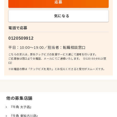
応募
気になる
電話で応募
0120509912
平日：10:00〜19:00
／
担当者：
転職相談窓口
こちらの求人は、弊社クックビズの支援サービス通じて選考を行います。
ご応募後は窓口よりお電話、メールにてご連絡いたします。（0120-50-9912/窓
口）
※お電話の際は「クックビズを見た」とお伝えくださると受付がスムーズです。
他の募集店舗
『牛角 太子店』
『牛角 東加古川店』