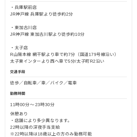
・兵庫駅前店
JR神戸線 兵庫駅より徒歩約2分
・東加古川店
JR神戸線 東加古川駅より徒歩約10分
・太子店
R山陽本線 網干駅より車で約7分（国道179号線沿い）
太子東インターより西へ車で5分/太子町R2沿い
交通手段
徒歩／自転車／車／バイク／電車
勤務時間
11時00分
〜
23時30分
休憩あり
・店舗により多少異なります。
22時以降の深夜手当支給
※22時以降は18歳以上の方のみ勤務可能