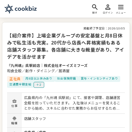
探す
ログイン
メニュー
掲載終了予定日：
2026/10/05
【紹介案件】上場企業グループの安定基盤と月8日休
みで私生活も充実。20代から店長へ昇格実績もある
店舗スタッフ募集。各店舗に大きな裁量があり、アイ
デアを活かせます
『九州魂』呉駅前店
｜
株式会社オーイズミフーズ
和食全般／創作・ダイニング／居酒屋
正社員
月8日以上休みあり
社会保険完備
賞与・インセンティブあり
交通費全額支給
＋2
広島県内の「九州魂 呉駅前」にて、接客や調理、店舗運営
全般を担っていただきます。 入社後はメニューを覚えるこ
仕事
とから始め、スキルに合わせた業務からお任せするため経
験が浅い方も心配いりません。具体的には、開店・閉店準
店舗スタッフ
備、接客、簡単な調理や仕込み、在庫管理、アルバイトの
職種
教育など、段階を踏んで業務の幅を広げていける環境で
す。レギュラーメニューのほか季節の限定メニューも扱う