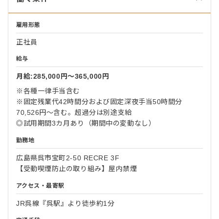
雇用形態
正社員
給与
月給:285,000円〜365,000円
※各種一律手当含む
※固定残業代42時間分および固定深夜手当50時間分
70,526円～含む。超過分は別途支給
◎試用期間3カ月あり（期間中の変動なし）
勤務地
広島県呉市宝町2-50 RECRE 3F
【受動喫煙防止の取り組み】屋内禁煙
アクセス・最寄駅
JR呉線『呉駅』より徒歩約1分