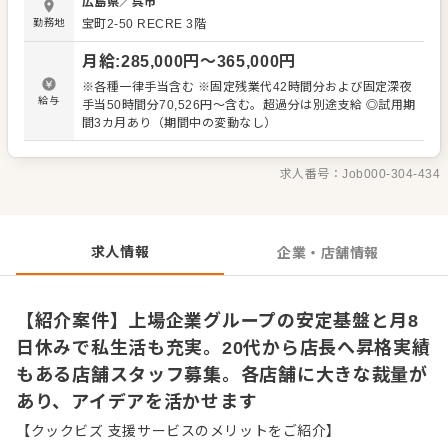
広島県
／
呉市
ため、多様なスキルが身につきます。 店舗運営に関わるア
勤務地
宝町2-50 RECRE 3階
イデアの発信も大歓迎です。個人の裁量が大きく、より良
いお店づくりのためのオペレーション改善などに深く携わ
月給
:
285,000
円〜
365,000
円
れます。将来的には、店長や料理長、さらにはSVといった
本部職へのキャリアアップの道も開かれており、上場企業
※各種一律手当含む ※固定残業代42時間分および固定深夜
グループならではの充実したサポート体制のもとで一歩ず
給与
手当50時間分70,526円～含む。超過分は別途支給 ◎試用期
つ成長していけます。 ＜おすすめポイント＞ 業界トップク
間3カ月あり（期間中の変動なし）
ラスの自己資本比率85％以上を誇る安定企業で、潤沢な資
金力を背景にM&Aなど積極的な事業展開を続けています。
社長が現場出身のため各店舗の裁量権を尊重する風通しの
求人番号：
Job000-304-434
良い社風があり、マニュアルに縛られず主体的。20代で店
長へ昇格する事例もあるなど、若手も早期にポストを狙え
る環境です。
求人情報
企業・店舗情報
【紹介案件】上場企業グループの安定基盤と月8
日休みで私生活も充実。20代から店長へ昇格実績
もある店舗スタッフ募集。各店舗に大きな裁量が
あり、アイデアを活かせます
【クックビズ 支援サービスのメリットをご紹介】