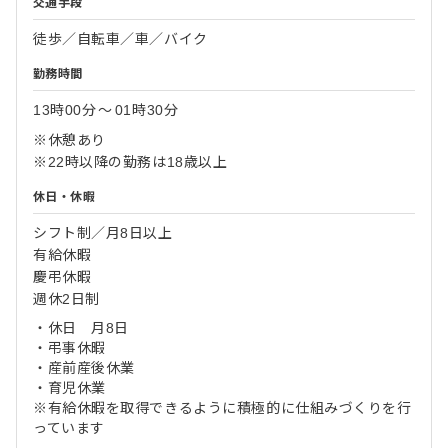
交通手段
徒歩／自転車／車／バイク
勤務時間
13時00分
〜
01時30分
※休憩あり
※22時以降の勤務は18歳以上
休日・休暇
シフト制／月8日以上
有給休暇
慶弔休暇
週休2日制
・休日 月8日
・弔事休暇
・産前産後休業
・育児休業
※有給休暇を取得できるように積極的に仕組みづくりを行
っています