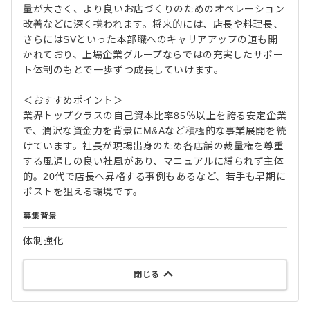
量が大きく、より良いお店づくりのためのオペレーション
改善などに深く携われます。将来的には、店長や料理長、
さらにはSVといった本部職へのキャリアアップの道も開
かれており、上場企業グループならではの充実したサポー
ト体制のもとで一歩ずつ成長していけます。
＜おすすめポイント＞
業界トップクラスの自己資本比率85％以上を誇る安定企業
で、潤沢な資金力を背景にM&Aなど積極的な事業展開を続
けています。社長が現場出身のため各店舗の裁量権を尊重
する風通しの良い社風があり、マニュアルに縛られず主体
的。20代で店長へ昇格する事例もあるなど、若手も早期に
ポストを狙える環境です。
募集背景
体制強化
閉じる