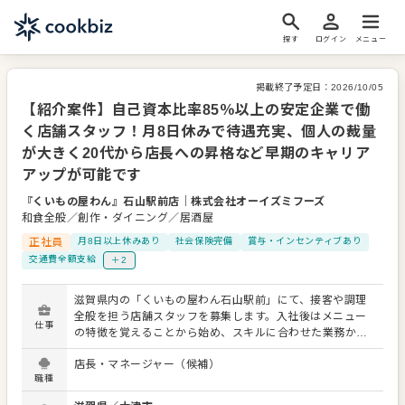
探す
ログイン
メニュー
掲載終了予定日：
2026/10/05
【紹介案件】自己資本比率85％以上の安定企業で働
く店舗スタッフ！月8日休みで待遇充実、個人の裁量
が大きく20代から店長への昇格など早期のキャリア
アップが可能です
『くいもの屋わん』石山駅前店
｜
株式会社オーイズミフーズ
和食全般／創作・ダイニング／居酒屋
正社員
月8日以上休みあり
社会保険完備
賞与・インセンティブあり
交通費全額支給
＋2
滋賀県内の「くいもの屋わん石山駅前」にて、接客や調理
全般を担う店舗スタッフを募集します。入社後はメニュー
仕事
の特徴を覚えることから始め、スキルに合わせた業務から
お任せするため、経験が浅い方も安心してスタートできる
店長・マネージャー（候補）
環境です。 具体的には、開店・閉店準備や清掃、お席への
職種
ご案内、オーダー対応、ドリンク作り、簡単な調理、仕入
れや在庫管理、アルバイトの教育など、店舗運営に関わる