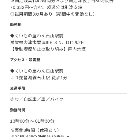
※固定残業代42時間分および固定深夜手当50時間分
70,332円～含む。超過分は別途支給
◎試用期間3カ月あり（期間中の変動なし）
勤務地
◆くいもの屋わん石山駅前
滋賀県大津市粟津町6-3 N．Dビル2F
【受動喫煙防止の取り組み】屋内禁煙
アクセス・最寄駅
◆くいもの屋わん石山駅前
ＪＲ琵琶湖線石山駅 徒歩1分
交通手段
徒歩／自転車／車／バイク
勤務時間
13時00分
〜
01時30分
※実働8時間（休憩あり）
※22時以降の勤務は18歳以上