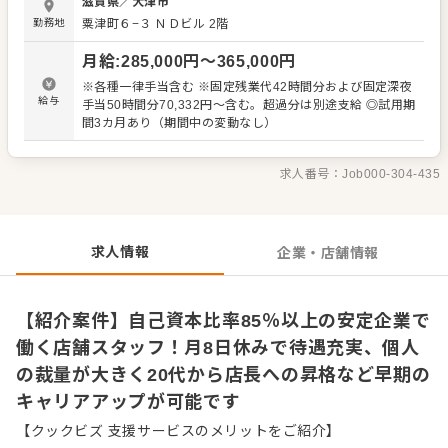
滋賀県
／
大津市
業務に幅広く携わっていただきます。 個人の裁量が大き
勤務地
粟津町６−３
ＮＤビル 2階
く、より良いお店づくりのためのオペレーション改善とい
ったアイデアも大歓迎です。季節の旬を使った限定メニュ
月給
:
285,000
円〜
365,000
円
ーの提供などもあり、これまでの経験を活かしながら様々
なスキルが身につきます。 将来的には、店長や料理長、さ
※各種一律手当含む ※固定残業代42時間分および固定深夜
らにSVといった本部職への昇格を目指すことも可能です。
給与
手当50時間分70,332円～含む。超過分は別途支給 ◎試用期
＜おすすめポイント＞ 業界トップクラスとなる85％以上の
間3カ月あり（期間中の変動なし）
高い自己資本比率を誇り、潤沢な資金力を背景に積極的な
事業展開を続ける安定企業です。社長が現場経験者だから
こそ店舗の裁量権を尊重する風土があり、マニュアルに縛
求人番号：
Job000-304-435
られず主体性を発揮できます。20代で店長に就任するな
ど、若手へ積極的にポストを与える文化が根付いていま
す。
求人情報
企業・店舗情報
【紹介案件】自己資本比率85％以上の安定企業で
働く店舗スタッフ！月8日休みで待遇充実、個人
の裁量が大きく20代から店長への昇格など早期の
キャリアアップが可能です
【クックビズ 支援サービスのメリットをご紹介】