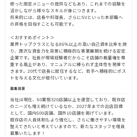
使った限定メニューの提供などもあり、これまでの経験を
活かしながら様々なスキルが身につきます。
将来的には、店長や料理長、さらにSVといった本部職へ
の昇格を目指すことも可能です。
＜おすすめポイント＞
業界トップクラスとなる85％以上の高い自己資本比率を誇
り、潤沢な資金力を背景に積極的な事業展開を続ける安定
企業です。社長が現場経験者だからこそ店舗の裁量権を尊
重する風土があり、マニュアルに縛られず主体性を発揮で
きます。20代で店長に就任するなど、若手へ積極的にポス
トを与える文化が根付いています。
募集背景
当社は現在、50業態320店舗以上を運営しており、既存店
のニーズも増え続けているなか、2027年までの出店目標
として、国内500店舗、国外10店舗を掲げています。
既存店の人員体制もより強化し、さらに働きやすい環境を
整えてきたいと考えていますので、新たなスタッフを増員
募集いたします！