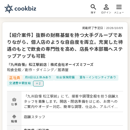
探す
ログイン
メニュー
掲載終了予定日：
2026/10/05
【紹介案件】抜群の財務基盤を持つ大手グループであ
りながら、個人店のような自由度を両立。充実した待
遇のもとで飲食の専門性を高め、店長や本部職へステ
ップアップも可能
『九州自慢』松江駅前店
｜
株式会社オーイズミフーズ
和食全般／創作・ダイニング／居酒屋
正社員
月8日以上休みあり
社会保険完備
賞与・インセンティブあり
交通費全額支給
＋2
「九州自慢 松江駅前」にて、接客や調理全般を担う店舗ス
タッフを募集します。開店・閉店準備をはじめ、お席への
仕事
ご案内やオーダー対応、簡単な調理、仕込み、アルバイト
の教育など業務は多岐にわたります。まずはメニューを覚
店舗スタッフ
えることから始め、スキルに応じた業務からお任せするた
職種
め経験が浅い方も安心です。 当社は上場企業のグループと
して全国展開しており、安定した基盤が強み。その一方で