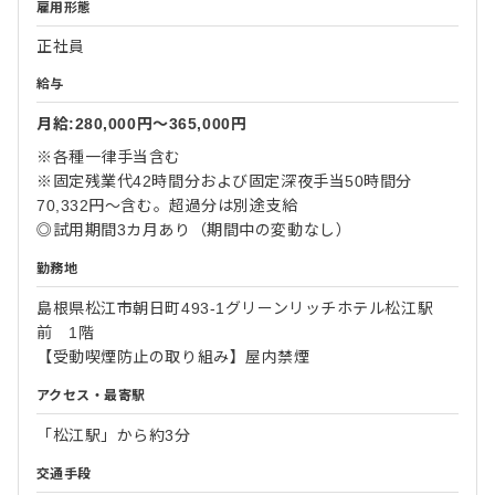
雇用形態
正社員
給与
月給:280,000円〜365,000円
※各種一律手当含む
※固定残業代42時間分および固定深夜手当50時間分
70,332円～含む。超過分は別途支給
◎試用期間3カ月あり（期間中の変動なし）
勤務地
島根県松江市朝日町493-1グリーンリッチホテル松江駅
前 1階
【受動喫煙防止の取り組み】屋内禁煙
アクセス・最寄駅
「松江駅」から約3分
交通手段