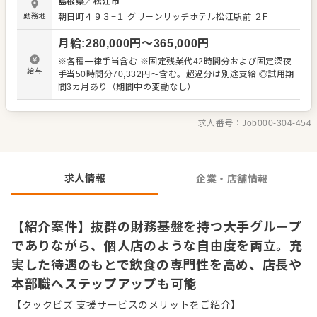
島根県
／
松江市
個人店のような裁量権があり、オペレーション改善などの
勤務地
朝日町４９３−１
グリーンリッチホテル松江駅前 ２F
アイデアも大歓迎です。 現在はM&Aを積極的に行い、新業
態の出店も多数控えているため、早期に店長やSV、本部職
月給
:
280,000
円〜
365,000
円
へとキャリアアップできるチャンスが豊富にあります。月8
日休みで福利厚生も充実しており、腰を据えて長く働ける
※各種一律手当含む ※固定残業代42時間分および固定深夜
環境を整えています。 ＜おすすめポイント＞ 業界トップク
給与
手当50時間分70,332円～含む。超過分は別途支給 ◎試用期
ラスである85％以上の高い自己資本比率を誇り、潤沢な資
間3カ月あり（期間中の変動なし）
金力を背景に海外ブランドとの提携など積極的な事業展開
を続けています。現場経験のある社長だからこそ店舗の裁
量を尊重する風土があり、マニュアルに縛られず挑戦でき
求人番号：
Job000-304-454
る社風です。20代で店長へ昇格するなど若手も一歩先へ進
めます。
求人情報
企業・店舗情報
【紹介案件】抜群の財務基盤を持つ大手グループ
でありながら、個人店のような自由度を両立。充
実した待遇のもとで飲食の専門性を高め、店長や
本部職へステップアップも可能
【クックビズ 支援サービスのメリットをご紹介】