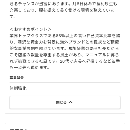
きるチャンスが豊富にあります。月8日休みで福利厚生も
充実しており、腰を据えて長く働ける環境を整えていま
す。
＜おすすめポイント＞
業界トップクラスである85％以上の高い自己資本比率を誇
り、潤沢な資金力を背景に海外ブランドとの提携など積極
的な事業展開を続けています。現場経験のある社長だから
こそ店舗の裁量を尊重する風土があり、マニュアルに縛ら
れず挑戦できる社風です。20代で店長へ昇格するなど若手
も一歩先へ進めます。
募集背景
体制強化
閉じる