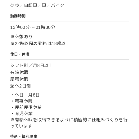
徒歩／自転車／車／バイク
勤務時間
13時00分
〜
01時30分
※休憩あり
※22時以降の勤務は18歳以上
休日・休暇
シフト制／月8日以上
有給休暇
慶弔休暇
週休2日制
・休日 月8日
・弔事休暇
・産前産後休業
・育児休業
※有給休暇を取得できるように積極的に仕組みづくりを行
っています
待遇・福利厚生