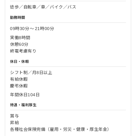
徒歩／自転車／車／バイク／バス
勤務時間
09時30分
〜
21時00分
実働8時間
休憩60分
終電考慮有り
休日・休暇
シフト制／月8日以上
有給休暇
慶弔休暇
年間休日104日
待遇・福利厚生
賞与
昇給
各種社会保険完備（雇用・労災・健康・厚生年金）