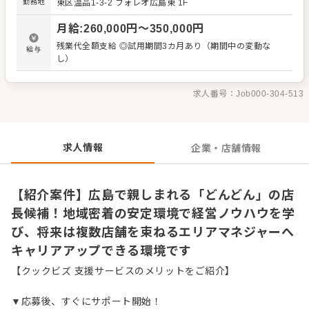
勤務地
東区温品1-3-2 フォレオ広島東 1F
す。 地域の方々に長く親しまれているブランドだからこ
そ、確かな経営ノウハウを基礎から学べる環境です。現場
月給
:
260,000
円〜
350,000
円
のマネジメントから複数店舗の経営管理まで、飲食ビジネ
スのプロフェッショナルとして段階的に成長を続けられま
残業代全額支給 ◎試用期間3カ月あり（期間中の変動な
給与
す。 ＜おすすめポイント＞ 地域に根差した安定企業で、店
し）
長からエリアマネジャーへと着実にステップアップできる
キャリアパスが整っています。店舗の数値管理や人材育成
のスキルを基礎から体系的に学べるため、飲食業界で腰を
求人番号：
Job000-304-513
据えて長く働ける環境です。
求人情報
企業・店舗情報
【紹介案件】広島で親しまれる「どんどん」の店
長候補！地域密着の安定環境で経営ノウハウを学
び、将来は複数店舗を束ねるエリアマネジャーへ
キャリアアップできる環境です
【クックビズ 支援サービスのメリットをご紹介】
▼応募後、すぐにサポート開始！