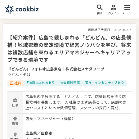
探す
ログイン
メニュー
掲載終了予定日：
2026/10/06
【紹介案件】広島で親しまれる「どんどん」の店長候
補！地域密着の安定環境で経営ノウハウを学び、将来
は複数店舗を束ねるエリアマネジャーへキャリアアッ
プできる環境です
『どんどん』フォレオ広島東店
｜
株式会社スナダフーヅ
うどん・そば
正社員
月8日以上休みあり
社会保険完備
賞与・インセンティブあり
広島県内で展開する「どんどん」にて、店舗運営を担う店
長候補を募集します。 入社後はまず店長として、店舗の売
仕事
上やコストといった数値管理、スタッフの採用・育成、ス
ムーズな店舗運営を支えるオペレーションの構築をお任せ
店長・マネージャー（候補）
します。現場の最前線で経験を積み、将来的にはエリアマ
職種
ネジャーへのキャリアアップが可能です。 エリアマネジャ
ー昇格後は、複数店舗の統括として各店の店長を育成し、
広島県
／
広島市
エリア全体の業績を伸ばす重要な役割を担っていただきま