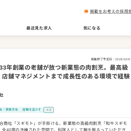
掲載をお考えの採用
最近見た求人
気になる
掲載終了予定日：
2026/10/0
33年創業の老舗が放つ新業態の肉割烹。最高級
、店舗マネジメントまで成長性のある環境で経験
社
当・家族手当
経験を活かす
＋2
総合商社「スギモト」が手掛ける、新業態の高級肉割烹「和牛スギモ
万円、全40席の洗練された空間で、料理人として腕を振るっていただき