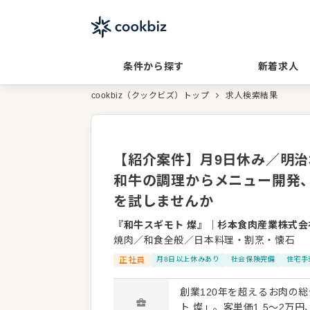
条件から探す
新着求人
cookbiz（クックビズ）トップ
求人検索結果
【紹介案件】月9日休み／明治
和牛の調理からメニュー開発
を試しませんか
『和牛スギモト 燦』
｜
杉本食肉産業株式会
焼肉／和食全般／日本料理・割烹・懐石
正社員
月8日以上休みあり
社会保険完備
住宅手
創業120年を超えるお肉の
ト 燦」。客単価1.5～2