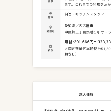
仕事
ます。これまでの経験を活
業務は最高級和牛の磨き（
調理・キッチンスタッフ
理全般。さらにカウンター
職種
の前で切り出しや盛り付け
愛知県
／
名古屋市
画・開発や店舗マネジメント業務まで携わる
の磨きや仕込み業務 ・コー
勤務地
中区錦三丁目25番1号 ザ・
感ある料理提供 ・メニュー企画・開発、店舗
月給
:
291,666
円〜
333,3
を持つ老舗企業だからこそ
新店舗の展開といった成長
※固定残業代30時間分51,
給与
や休日制度により、仕事と
動なし）
す。安定と挑戦が両立する
求人情報