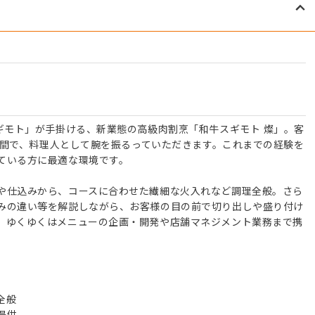
ギモト」が手掛ける、新業態の高級肉割烹「和牛スギモト 燦」。客
た空間で、料理人として腕を振るっていただきます。これまでの経験を
ている方に最適な環境です。
や仕込みから、コースに合わせた繊細な火入れなど調理全般。さら
みの違い等を解説しながら、お客様の目の前で切り出しや盛り付け
。ゆくゆくはメニューの企画・開発や店舗マネジメント業務まで携
全般
提供