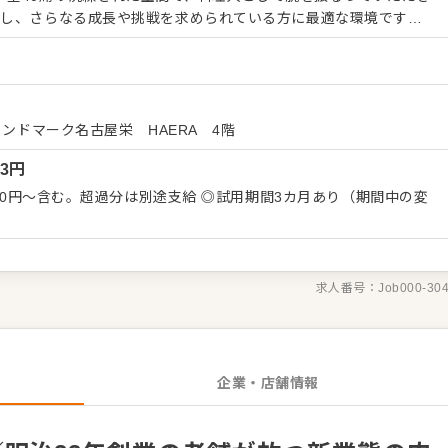
かし、さらなる成長や挑戦を求められている方に最適な環境です。
トリミング）や仕込みから、コースに合わせた繊細な火入れなど調
越しにお肉の部位による旨みの違い等を解説しながら、お客様の目
を行うライブ感ある料理提供を行います。ゆくゆくはメニューの企
ことが可能です。 ■お任せする業務 ・最高級和牛
スに合わせた繊細な火入れ・調理全般 ・カウンター越しでのライブ
ランドマーク名古屋栄 HAERA 4階
マネジメント ＜おすすめポイント＞ 歴史と実績
33
円
、安定した基盤の上で腰を据えて長く働ける環境が整っています。
性もあり、モチベーション高く上を目指せます。充実した福利厚生
800円～含む。超過分は別途支給 ◎試用期間3カ月あり（期間中の変
プライベートのバランスを保ちながら無理なく活躍を続けられま
舞台で、あなたの力を発揮してください。
求人番号：
Job000-30
企業・店舗情報