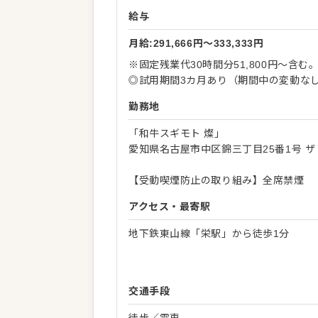
給与
月給:291,666円〜333,333円
※固定残業代30時間分51,800円～含
◎試用期間3カ月あり（期間中の変動な
勤務地
「和牛スギモト 燦」
愛知県名古屋市中区錦三丁目25番1号 ザ
【受動喫煙防止の取り組み】全席禁煙
アクセス・最寄駅
地下鉄東山線「栄駅」から徒歩1分
交通手段
徒歩／電車