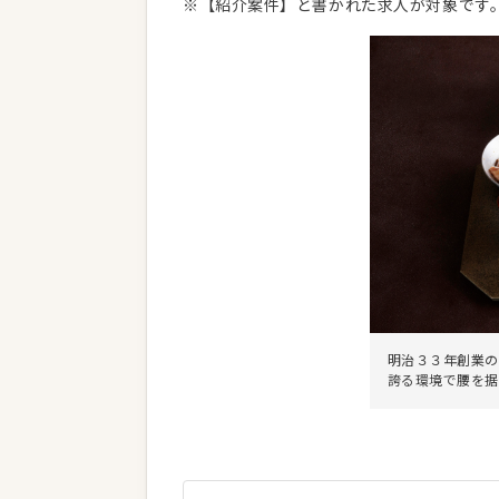
※【紹介案件】と書かれた求人が対象です
明治３３年創業の
誇る環境で腰を据