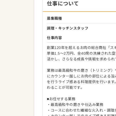
仕事について
募集職種
調理・キッチンスタッフ
仕事内容
創業120年を超えるお肉の総合商社「ス
単価1.5～2万円、全40席の洗練され
活かし、さらなる成長や挑戦を求められ
業務は最高級和牛の磨き（トリミング）
にカウンター越しにお肉の部位による旨
を行うライブ感ある料理提供を行います
わることが可能です。
■お任せする業務
・最高級和牛の磨きや仕込み業務
・コースに合わせた繊細な火入れ・調理
・カウンター越しでのライブ感ある料理