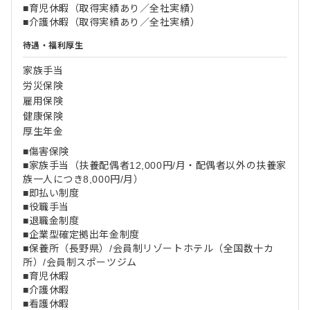
■育児休暇（取得実績あり／全社実績）
■介護休暇（取得実績あり／全社実績）
待遇・福利厚生
家族手当
労災保険
雇用保険
健康保険
厚生年金
■傷害保険
■家族手当（扶養配偶者12,000円/月・配偶者以外の扶養家
族一人につき8,000円/月）
■即払い制度
■役職手当
■退職金制度
■企業型確定拠出年金制度
■保養所（長野県）/会員制リゾートホテル（全国数十カ
所）/会員制スポーツジム
■育児休暇
■介護休暇
■看護休暇