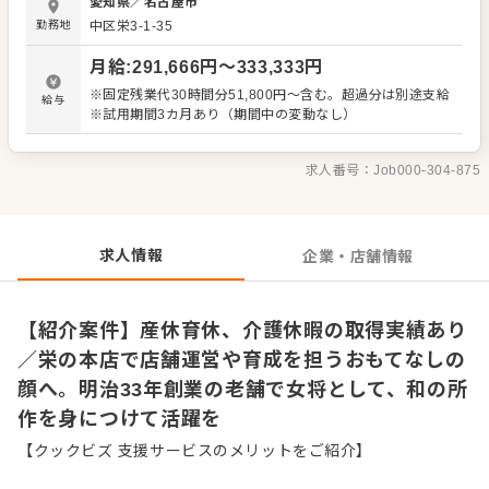
愛知県
／
名古屋市
お客様のご案内、オーダー受付 ・配膳、片付け、レジ対応
勤務地
中区栄3-1-35
など ・接客およびスタッフの育成 ・店舗運営に関わる業務
全般 明治33年創業の歴史と実績を持つ老舗企業のため、安
月給
:
291,666
円〜
333,333
円
定した基盤の上で腰を据えて長く働ける環境です。安定性
に加え、新店舗の展開といった成長性も兼ね備えていま
※固定残業代30時間分51,800円～含む。超過分は別途支給
給与
す。充実した福利厚生や休日制度が整っており、仕事とプ
※試用期間3カ月あり（期間中の変動なし）
ライベートのバランスを保ちながら無理なく活躍を続けら
れます。産前・産後休暇、育児休暇、介護休暇の取得実績
（全社実績）もあり、安心して長くキャリアを築いていけ
求人番号：
Job000-304-875
る職場です。あなたのやる気をお待ちしています。
求人情報
企業・店舗情報
【紹介案件】産休育休、介護休暇の取得実績あり
／栄の本店で店舗運営や育成を担うおもてなしの
顔へ。明治33年創業の老舗で女将として、和の所
作を身につけて活躍を
【クックビズ 支援サービスのメリットをご紹介】