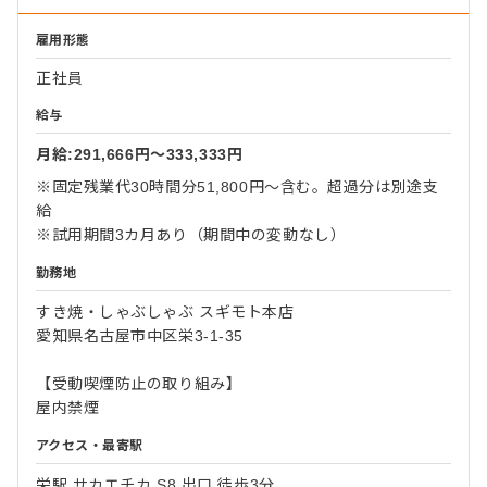
雇用形態
正社員
給与
月給:291,666円〜333,333円
※固定残業代30時間分51,800円～含む。超過分は別途支
給
※試用期間3カ月あり（期間中の変動なし）
勤務地
すき焼・しゃぶしゃぶ スギモト本店
愛知県名古屋市中区栄3-1-35
【受動喫煙防止の取り組み】
屋内禁煙
アクセス・最寄駅
栄駅 サカエチカ S8 出口 徒歩3分