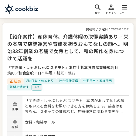
探す
ログイン
メニュー
掲載終了予定日：
2026/10/07
【紹介案件】産休育休、介護休暇の取得実績あり／栄
の本店で店舗運営や育成を担うおもてなしの顔へ。明
治33年創業の老舗で女将として、和の所作を身につ
けて活躍を
『すき焼・しゃぶしゃぶ スギモト』本店
｜
杉本食肉産業株式会社
焼肉／和食全般／日本料理・割烹・懐石
正社員
月8日以上休みあり
社会保険完備
住宅手当・家族手当
経験を活かす
＋2
「すき焼・しゃぶしゃぶ スギモト」本店がおもてなしの顔
ともいえる女将をお願いできる方を募集します。接客はも
仕事
ちろん、スタッフの育成など、店舗運営に関わる業務全般
をお任せするため、自ら成長したいという意欲のある方に
女将・和装ホール
最適な環境です。 和装での業務になるため、着物の所作な
職種
ども身につきます。笑顔でお客様を出迎え、お見送りする
ことから始め、店舗運営を支えてください。 ■職務詳細 ・