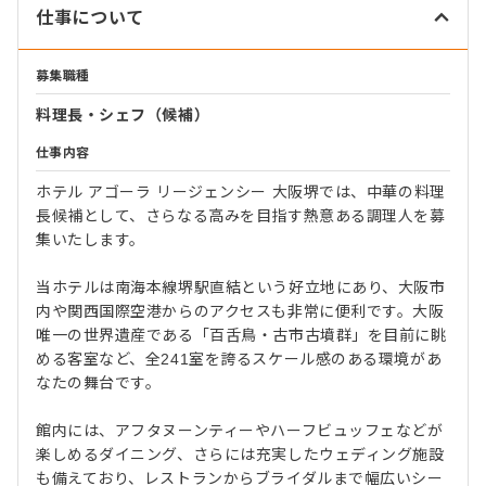
仕事について
募集職種
料理長・シェフ（候補）
仕事内容
ホテル アゴーラ リージェンシー 大阪堺では、中華の料理
長候補として、さらなる高みを目指す熱意ある調理人を募
集いたします。
当ホテルは南海本線堺駅直結という好立地にあり、大阪市
内や関西国際空港からのアクセスも非常に便利です。大阪
唯一の世界遺産である「百舌鳥・古市古墳群」を目前に眺
める客室など、全241室を誇るスケール感のある環境があ
なたの舞台です。
館内には、アフタヌーンティーやハーフビュッフェなどが
楽しめるダイニング、さらには充実したウェディング施設
も備えており、レストランからブライダルまで幅広いシー