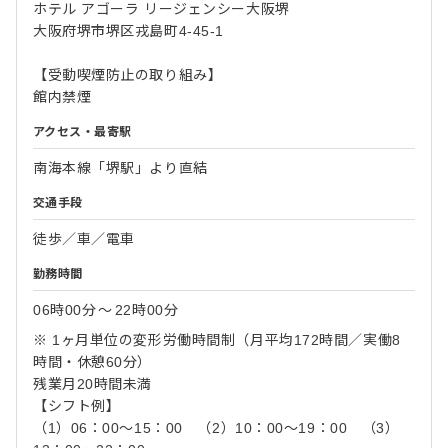
ホテル アゴーラ リージェンシー大阪堺
大阪府堺市堺区戎島町4-45-1
【受動喫煙防止の取り組み】
館内禁煙
アクセス・最寄駅
南海本線「堺駅」より直結
交通手段
徒歩／車／電車
勤務時間
06時00分
〜
22時00分
※ 1ヶ月単位の変形労働時間制（月平均172時間／実働8
時間・休憩60分）
残業月20時間未満
【シフト例】
（1）06：00～15：00 （2）10：00～19：00 （3）