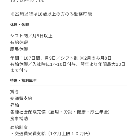
13：00～22：00
※22時以降は18歳以上の方のみ勤務可能
休日・休暇
シフト制／月8日以上
有給休暇
慶弔休暇
年間：107日間、月9日／シフト制 ※2月のみ月8日
有給休暇／入社時に1～10日付与、翌年より年間最大20日
まで付与
待遇・福利厚生
賞与
交通費支給
昇給
各種社会保険完備（雇用・労災・健康・厚生年金）
食事補助
昇給制度
・交通費実費支給（1ケ月上限１０万円）