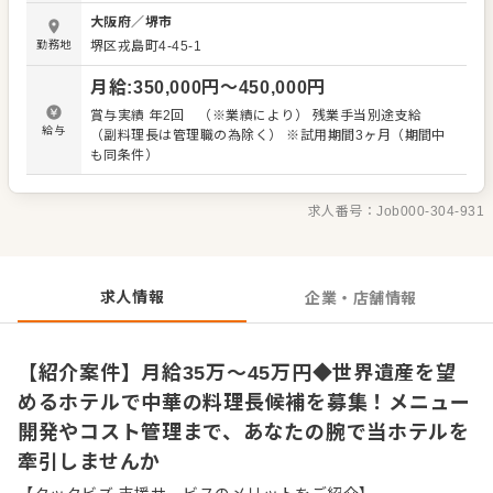
ある環境があなたの舞台です。 館内には、アフタヌーンテ
大阪府
／
堺市
ィーやハーフビュッフェなどが楽しめるダイニング、さら
勤務地
堺区戎島町4-45-1
には充実したウェディング施設も備えており、レストラン
からブライダルまで幅広いシーンで食の感動を提供してい
月給
:
350,000
円〜
450,000
円
ます。 今回お任せする業務は、朝食・昼食・夕食にわたる
調理業務全般だけにとどまりません。これまでのご経歴に
賞与実績 年2回 （※業績により） 残業手当別途支給
応じて、在庫やコストの管理、さらには衛生管理もお任せ
給与
（副料理長は管理職の為除く） ※試用期間3ヶ月（期間中
していきます。そして、あなたの感性と技術を存分に発揮
も同条件）
していただけるメニューの開発にも携わっていただきま
す。 ご自身の経験を活かし、ホテルの食を支える中心人物
として活躍したいという強い向上心をお持ちの方からのご
求人番号：
Job000-304-931
応募をお待ちしております。 業務内容 ・朝食、昼食、夕食
の調理業務全般 ・メニューの開発 ・在庫、コストの管理
（経歴による） ・衛生管理
求人情報
企業・店舗情報
【紹介案件】月給35万～45万円◆世界遺産を望
めるホテルで中華の料理長候補を募集！メニュー
開発やコスト管理まで、あなたの腕で当ホテルを
牽引しませんか