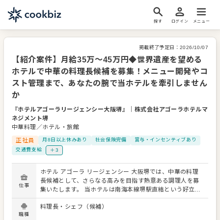
探す
ログイン
メニュー
掲載終了予定日：
2026/10/07
【紹介案件】月給35万～45万円◆世界遺産を望める
ホテルで中華の料理長候補を募集！メニュー開発やコ
スト管理まで、あなたの腕で当ホテルを牽引しません
か
『ホテルアゴーラリージェンシー大阪堺』
｜
株式会社アゴーラホテルマ
ネジメント堺
中華料理／ホテル・旅館
正社員
月8日以上休みあり
社会保険完備
賞与・インセンティブあり
交通費支給
＋3
ホテル アゴーラ リージェンシー 大阪堺では、中華の料理
長候補として、さらなる高みを目指す熱意ある調理人を募
仕事
集いたします。 当ホテルは南海本線堺駅直結という好立地
にあり、大阪市内や関西国際空港からのアクセスも非常に
料理長・シェフ（候補）
便利です。大阪唯一の世界遺産である「百舌鳥・古市古墳
職種
群」を目前に眺める客室など、全241室を誇るスケール感の