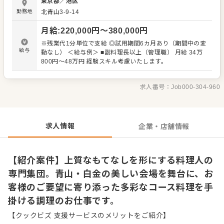
東京都
／
港区
場のコンセプトに合わせ、趣向を凝らしたメニューを手掛
勤務地
北青山3-9-14
けることも珍しくありません。 東証上場グループの安定し
た経営基盤のもと、料理のクオリティにとことんこだわっ
月給
:
220,000
円〜
380,000
円
ています。大切な一日を彩る一皿を通じて、おもてなしの
心を表現できるやりがいに満ちた環境です。経験を活か
※残業代1分単位で支給 ◎試用期間6カ月あり（期間中の変
し、さらなるスキルアップを目指す方に適しています。
給与
動なし） ＜給与例＞ ■副料理長以上（管理職） 月給 34万
（371文字） ＜おすすめポイント＞ 東証上場企業のグルー
800円～48万円 経験スキル考慮いたします。
プ会社であり、全国のゲストハウスやホテル、レストラン
の料理人のみで構成された専門集団です。ブライダル業界
を牽引する安定した基盤があるため、腰を据えて長く働け
求人番号：
Job000-304-960
る環境が整っています。一過性の流行にとらわれず、組織
の確かな支援を受けながらプロとして成長を続けられま
す。
求人情報
企業・店舗情報
【紹介案件】上質なもてなしを形にする料理人の
専門集団。青山・白金の美しい会場を舞台に、お
客様のご要望に寄り添った多彩なコース料理を手
掛ける調理のお仕事です。
【クックビズ 支援サービスのメリットをご紹介】