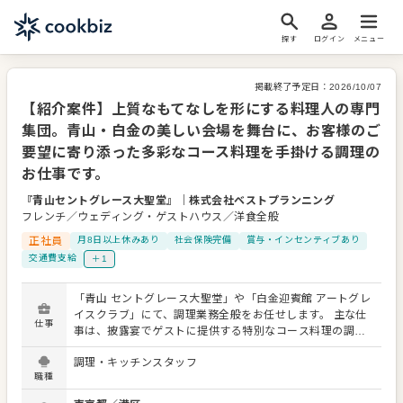
探す
ログイン
メニュー
掲載終了予定日：
2026/10/07
【紹介案件】上質なもてなしを形にする料理人の専門
集団。青山・白金の美しい会場を舞台に、お客様のご
要望に寄り添った多彩なコース料理を手掛ける調理の
お仕事です。
『青山セントグレース大聖堂』
｜
株式会社ベストプランニング
フレンチ／ウェディング・ゲストハウス／洋食全般
正社員
月8日以上休みあり
社会保険完備
賞与・インセンティブあり
交通費支給
＋1
「青山 セントグレース大聖堂」や「白金迎賓館 アートグレ
イスクラブ」にて、調理業務全般をお任せします。 主な仕
仕事
事は、披露宴でゲストに提供する特別なコース料理の調理
です。その他にも、華やかな会食やパーティー、期間限定
調理・キッチンスタッフ
レストランでの調理など、多彩なシーンで腕を振るってい
職種
ただきます。 扱うジャンルはフレンチやフレンチジャポ
ネ、イタリアンが中心ですが、お客様の細かなご要望や会