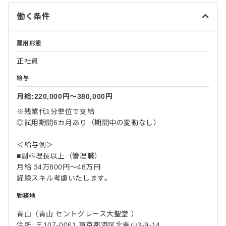
働く条件
雇用形態
正社員
給与
月給:220,000円〜380,000円
※残業代1分単位で支給
◎試用期間6カ月あり（期間中の変動なし）
＜給与例＞
■副料理長以上（管理職）
月給 34万800円～48万円
経験スキル考慮いたします。
勤務地
青山（青山 セントグレース大聖堂 ）
住所: 〒107-0061 東京都港区北青山3-9-14