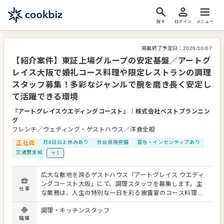
探す
ログイン
メニュー
掲載終了予定日：
2026/10/07
【紹介案件】東証上場グループの安定基盤／アートグ
レイス大阪で婚礼コース料理や限定レストランの調理
スタッフ募集！多彩なジャンルで腕を磨き長く安定し
て活躍できる環境
『アートグレイスウエディングコースト』
｜
株式会社ベストプランニン
グ
フレンチ／ウェディング・ゲストハウス／洋食全般
正社員
月8日以上休みあり
社会保険完備
賞与・インセンティブあり
交通費支給
＋1
広大な敷地を誇るゲストハウス「アートグレイス ウエディ
ングコースト大阪」にて、調理スタッフを募集します。主
仕事
な業務は、人生の特別な一日を彩る披露宴のコース料理調
理です。その他にも、特別な会食やパーティー、期間限定
調理・キッチンスタッフ
レストランでの調理など、多彩な経験を積める環境が整っ
職種
ています。 提供するメニューはフレンチやフレンチジャポ