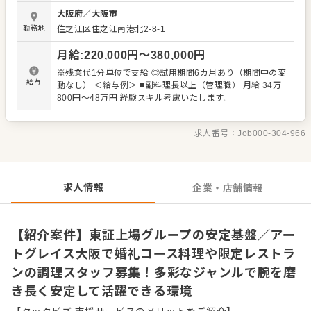
ネ、イタリアンが中心ですが、お客様のご要望に合わせ、
大阪府
／
大阪市
趣向を凝らした一皿を手掛けるおもしろさも実感できま
勤務地
住之江区住之江南港北2-8-1
す。 東証上場企業のグループとして、全国でブライダル・
ホテル・レストラン事業を展開する安定した経営基盤が強
月給
:
220,000
円〜
380,000
円
みです。その中で調理部門を専門に担う「ベストプランニ
ング」の一員として、高い技術を持つ料理人たちと切磋琢
※残業代1分単位で支給 ◎試用期間6カ月あり（期間中の変
磨しながら成長できます。チームワークを大切にしなが
給与
動なし） ＜給与例＞ ■副料理長以上（管理職） 月給 34万
ら、本格的な技術を磨き、長く安定して活躍したい方に適
800円～48万円 経験スキル考慮いたします。
した職場です。 ＜おすすめポイント＞ 東証上場グループの
安定した基盤のもと、調理業務に専念できる環境です。婚
礼だけでなく、期間限定レストランやパーティーなど多彩
求人番号：
Job000-304-966
な催事に関われるため、料理人としての表現の幅が広がり
ます。専門性の高い熟練の仲間が集う組織で、確かな技術
を学びながら自身のスキル向上を追求できます。
求人情報
企業・店舗情報
【紹介案件】東証上場グループの安定基盤／アー
トグレイス大阪で婚礼コース料理や限定レストラ
ンの調理スタッフ募集！多彩なジャンルで腕を磨
き長く安定して活躍できる環境