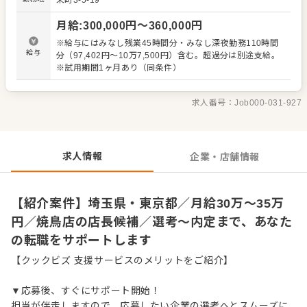
栄町3-5-19
理、電話対応 ・接客、サービス全般 ・売上管理、在庫管理
・スタッフの育成やマネジメント、シフト管理 など 入社
月給
:
300,000
円〜
360,000
円
後はスキルに合わせた業務からお任せしますので、徐々に
仕事の幅を広げていきましょう。成長をしっかりサポート
※給与にはみなし残業45時間分・みなし深夜勤務110時間
しますので、経験に関わらず安心してスタートできる環境
給与
分（97,402円～10万7,500円）含む。超過分は別途支給。
です。 ゆくゆくはさらにステップアップなどめざせます。
※試用期間1ヶ月あり（同条件）
求人番号：
Job000-031-927
求人情報
企業・店舗情報
【紹介案件】埼玉県・東京都／月給30万～35万
円／焼鳥店の店長候補／選考～内定まで、あなた
の転職をサポートします
【クックビズ 支援サービスのメリットをご紹介】
▼応募後、すぐにサポート開始！
担当が伴走しますので、応募したい企業の選考へとスムーズに