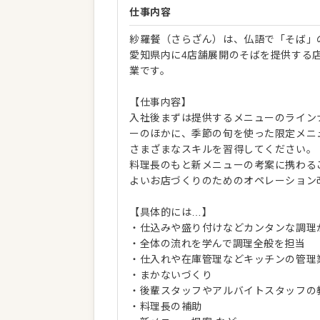
仕事内容
紗羅餐（さらざん）は、仏語で「そば」
愛知県内に4店舗展開のそばを提供する
業です。
【仕事内容】
入社後まずは提供するメニューのライン
ーのほかに、季節の旬を使った限定メニ
さまざまなスキルを習得してください。
料理長のもと新メニューの考案に携わる
よいお店づくりのためのオペレーション
【具体的には…】
・仕込みや盛り付けなどカンタンな調理
・全体の流れを学んで調理全般を担当
・仕入れや在庫管理などキッチンの管理
・まかないづくり
・後輩スタッフやアルバイトスタッフの
・料理長の補助