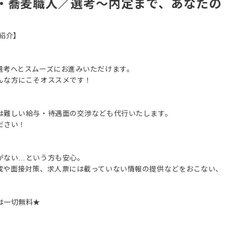
・蕎麦職人／選考～内定まで、あなたの
紹介】
選考へとスムーズにお進みいただけます。
んな方にこそオススメです！
は難しい給与・待遇面の交渉なども代行いたします。
ださい！
がない…という方も安心。
成や面接対策、求人票には載っていない情報の提供などをおこない、
は一切無料★
。