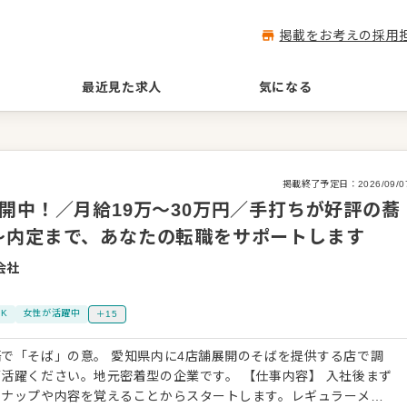
掲載をお考えの採用
最近見た求人
気になる
掲載終了予定日：
2026/09/0
開中！／月給19万～30万円／手打ちが好評の蕎
～内定まで、あなたの転職をサポートします
会社
K
女性が活躍中
＋15
で「そば」の意。 愛知県内に4店舗展開のそばを提供する店で調
い。地元密着型の企業です。 【仕事内容】 入社後まず
ンナップや内容を覚えることからスタートします。レギュラーメニ