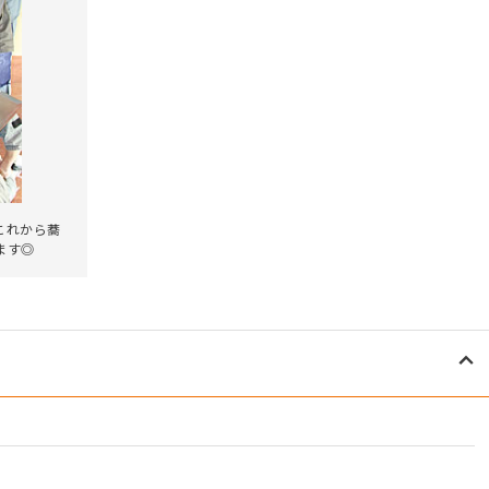
これから蕎
ます◎