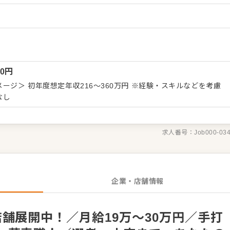
使った限定メニューを提供することもありますので、これまでの調
キルを習得してください。 料理長のもと新メニューの考案に携わ
から生まれる新作を期待しています。よりよいお店づくりのための
アも大歓迎です。 【具体的には…】 ・仕込みや盛
らスタート ・全体の流れを学んで調理全般を担当 ・仕入れや在庫
 ・まかないづくり ・後輩スタッフやアルバイトスタッフの教育
00
円
せた業務からお任せしますの
ていきましょう。先輩スタッフがあなたの成長をサポートしますの
スタートできる環境です。 ゆくゆくは、料理長やSVといった本部
なし
求人番号：
Job000-03
企業・店舗情報
舗展開中！／月給19万～30万円／手打