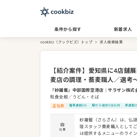
条件から探す
新着求人
cookbiz（クックビズ）トップ
求人検索結果
【紹介案件】愛知県に4店舗展
麦店の調理・蕎麦職人／選考
『紗羅餐』中部国際空港店
｜
サラザン株式
和食全般／うどん・そば
正社員
電車通勤OK
駅から徒歩5分以内
車通勤O
紗羅餐（さらざん）は、仏語
理スタッフ蕎麦職人としてご活躍くださ
仕事
は提供するメニューのライ