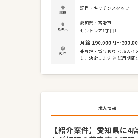
ューのほかに、季節の旬を
調理・キッチンスタッフ
理経験に加え、さまざまなス
職種
ることも可能。自由な発想
愛知県
／
常滑市
オペレーション改善や構築についてのアイデ
り付けなどカンタンな調理か
勤務地
セントレア1丁目1
管理などキッチンの管理業務
月給
:
190,000
円〜
300,0
・料理長の補助 ・新メニュー提案 など 入社後はスキルに合わ
で、徐々に業務の幅を広げ
◆昇給・賞与あり ＜収入イメージ＞ 初年度想定年収216～360万円 ※経験・スキルなどを考慮
給与
で、経験が浅い方も安心して
し、決定します ※試用期間
職への昇格をめざせます。
求人情報
【紹介案件】愛知県に4店