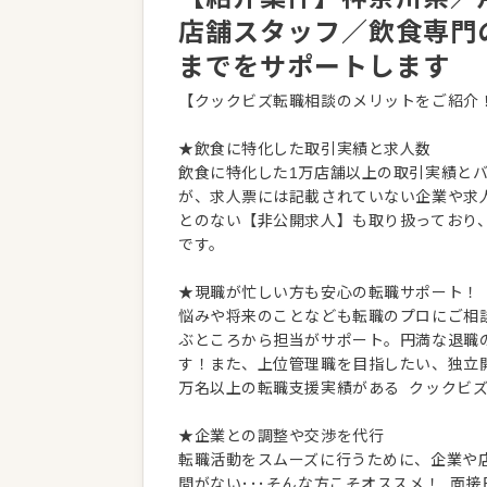
店舗スタッフ／飲食専門
までをサポートします
【クックビズ転職相談のメリットをご紹介
★飲食に特化した取引実績と求人数
飲食に特化した1万店舗以上の取引実績と
が、求人票には記載されていない企業や求
とのない【非公開求人】も取り扱っており
です。
★現職が忙しい方も安心の転職サポート！
悩みや将来のことなども転職のプロにご相
ぶところから担当がサポート。円満な退職
す！また、上位管理職を目指したい、独立
万名以上の転職支援実績がある クックビ
★企業との調整や交渉を代行
転職活動をスムーズに行うために、企業や
間がない･･･そんな方こそオススメ！ 面