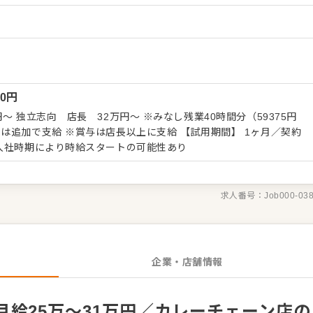
接客や調理全般を担っていただきます。よりよいお店づくりのため
イデアも大歓迎です。 【具体的には…】 ・開店、閉
案内、オーダーテイク、レジ対応など接客全般 ・ドリンク作り、提
・仕込みや盛り付けなどカンタンな調理 ・仕入れや在庫管理などキ
・アルバイトスタッフの教育 など 入社後はスキルに合わ
ので、徐々に業務の幅を広げていきましょう。先輩スタッフがあな
00
円
で、経験が浅い方も安心してスタートできる環境です。 ゆくゆく
の昇格をめざせます。 詳細は面談時にご説明いたしま
長 32万円～ ※みなし残業40時間分（59375円
方は、エントリーいただくか『クックビズ転職支援窓口』までお問
給 ※賞与は店長以上に支給 【試用期間】 1ヶ月／契約
入社時期により時給スタートの可能性あり
求人番号：
Job000-03
企業・店舗情報
給25万～31万円／カレーチェーン店の