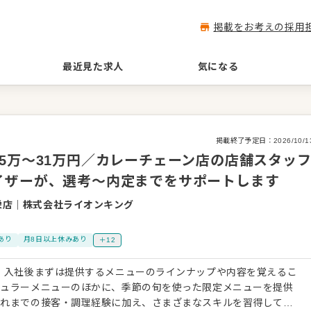
掲載をお考えの採用
最近見た求人
気になる
掲載終了予定日：
2026/10/1
5万～31万円／カレーチェーン店の店舗スタッ
イザーが、選考～内定までをサポートします
栄店
｜
株式会社ライオンキング
あり
月8日以上休みあり
＋12
 入社後まずは提供するメニューのラインナップや内容を覚えるこ
ギュラーメニューのほかに、季節の旬を使った限定メニューを提供
これまでの接客・調理経験に加え、さまざまなスキルを習得してく