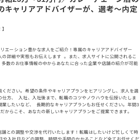
のキャリアアドバイザーが、選考～内定
！】
バリエーション豊かな求人をご紹介！専属のキャリアアドバイザー
人の詳細や実態もお伝えします 。また、求人サイトに公開されるこ
、多数のお仕事情報の中からあなたに合った企業や店舗の紹介が可能
談ください。希望の条件やキャリアプランをヒアリングし、求人を選
の仕方、 入社、入社後まで、転職のコツやノウハウを伝授いたしま
開業したいなど、 長期的なキャリアプランもお任せください。年間3
ズだからこそ、あなたの新しいキャリアプランをご提案できます。
店舗との調整や交渉を代行いたします！転職はしたいけど忙しくて時
接日や入社日などの調整、時間や手間のかかることなど全てお任せくだ