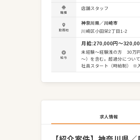
ださい。 店舗スタッフには
店舗スタッフ
のオペレーション改善や構築についてのア
職種
店準備、清掃 ・お席へのご
神奈川県
／
川崎市
供 ・予約管理、電話対応 
ッチンの管理業務 ・まかないづくり 
勤務地
川崎区小田栄2丁目1-2
せた業務からお任せします
月給
:
270,000
円〜
320,0
たの成長をサポートしますの
は、店長や料理長、SVといった本部職へ
未経験～経験浅の方 30万円～ 独立志向 店
す。この求人が気になった
給与
～）を含む。超過分については追加で支
合せください！
社員スタート（時給制） ※
求人情報
【紹介案件】神奈川県／月