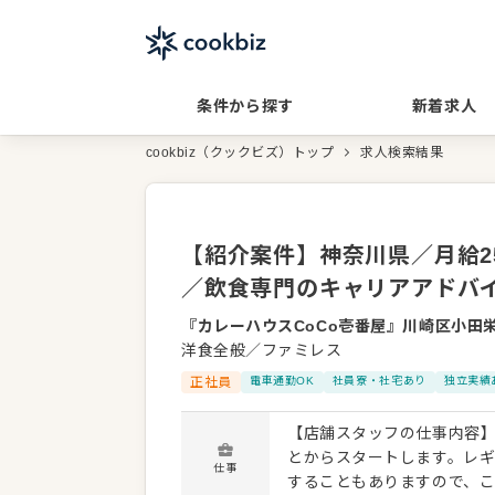
条件から探す
新着求人
cookbiz（クックビズ）トップ
求人検索結果
【紹介案件】神奈川県／月給2
／飲食専門のキャリアアドバ
『カレーハウスCoCo壱番屋』川崎区小田
洋食全般／ファミレス
正社員
電車通勤OK
社員寮・社宅あり
独立実績
【店舗スタッフの仕事内容】
とからスタートします。レ
仕事
することもありますので、