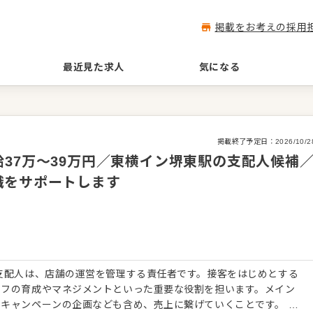
掲載をお考えの採用
最近見た求人
気になる
掲載終了予定日：
2026/10/2
37万～39万円／東横イン堺東駅の支配人候補
職をサポートします
支配人は、店舗の運営を管理する責任者です。接客をはじめとする
ッフの育成やマネジメントといった重要な役割を担います。メイン
キャンペーンの企画なども含め、売上に繋げていくことです。 全