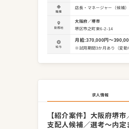
体のオペレーション改善な
店長・マネージャー（候補
してください。 【具体的には…】 ・ホール、キッチンの全体管理 ・予約管理、電話対応 ・接
職種
客、サービス全般 ・売上管
大阪府
／
堺市
入社後はスキルに合わせた
う。成長をしっかりサポー
勤務地
堺区市之町東6-2-14
ゆくゆくはさらにステップ
月給
:
370,000
円〜
390,0
給与
※試用期間3か月あり（変動
求人情報
【紹介案件】大阪府堺市／
支配人候補／選考～内定