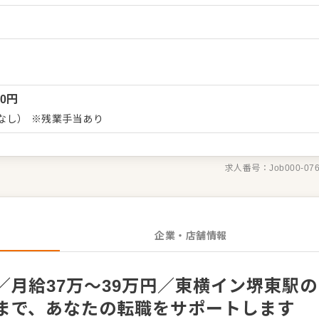
どもお任せしますので、あなたならではのアイデアを積極的に発信
）
理、在庫管理 ・スタッフの育成やマネジメント、シフト管理 など
業務からお任せしますので、徐々に仕事の幅を広げていきましょ
トしますので、経験に関わらず安心してスタートできる環境です。
アップなどめざせます。
00
円
なし） ※残業手当あり
求人番号：
Job000-07
企業・店舗情報
月給37万～39万円／東横イン堺東駅の
まで、あなたの転職をサポートします