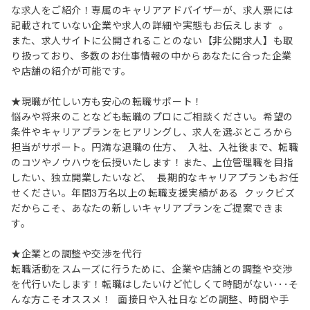
な求人をご紹介！専属のキャリアアドバイザーが、求人票には
記載されていない企業や求人の詳細や実態もお伝えします 。
また、求人サイトに公開されることのない【非公開求人】も取
り扱っており、多数のお仕事情報の中からあなたに合った企業
や店舗の紹介が可能です。
★現職が忙しい方も安心の転職サポート！
悩みや将来のことなども転職のプロにご相談ください。希望の
条件やキャリアプランをヒアリングし、求人を選ぶところから
担当がサポート。円満な退職の仕方、 入社、入社後まで、転職
のコツやノウハウを伝授いたします！また、上位管理職を目指
したい、独立開業したいなど、 長期的なキャリアプランもお任
せください。年間3万名以上の転職支援実績がある クックビズ
だからこそ、あなたの新しいキャリアプランをご提案できま
す。
★企業との調整や交渉を代行
転職活動をスムーズに行うために、企業や店舗との調整や交渉
を代行いたします！転職はしたいけど忙しくて時間がない･･･そ
んな方こそオススメ！ 面接日や入社日などの調整、時間や手