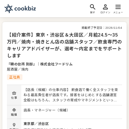
探す
ログイン
メニュー
掲載終了予定日：
2026/11/04
【紹介案件】東京・渋谷区＆大田区／月給24.5～35
万円／焼肉・焼きとん店の店舗スタッフ／飲食専門の
キャリアアドバイザーが、選考～内定までをサポート
します
『韓の台所 別邸』
｜
株式会社フードリム
居酒屋／焼肉
正社員
【店長（候補）の仕事内容】 飲食店で働く全スタッフを束
ねる最高責任者が店長です。接客をはじめとする店舗運営
仕事
全般はもちろん、スタッフの育成やマネジメントといった
重要な役割を担います。また、販促イベントやキャンペー
店長・マネージャー（候補）
ンの企画など売上に直結するやりがいある業務がメインと
職種
なります。マネジメント経験を活かし店長（候補）として
大きく飛躍されることを期待しています。 また、全体のオ
東京都
／
渋谷区
ペレーション改善や構築もお任せしますので、あなたなら