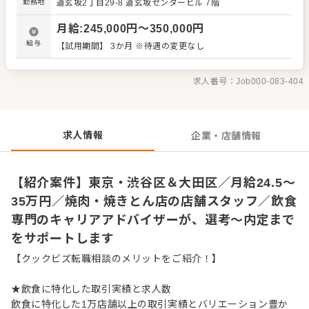
勤務地
道玄坂2丁目29-8
道玄坂センタービル 7階
ではのアイデアを積極的に発信してください。 【具体的に
は…】 ・ホール、キッチンの全体管理 ・予約管理、電話対
月給
:
245,000
円〜
350,000
円
応 ・接客、サービス全般 ・スタッフへの指示出し、動きの
確認 ・売上管理、発注業務、在庫管理 ・スタッフの育成や
給与
【試用期間】 3か月 ※待遇の変更なし
マネジメント、シフト管理 など 入社後はスキルに合わせ
た業務からお任せしますので、徐々に業務の幅を広げてい
きましょう。現店長をはじめ本部スタッフがあなたの成長
求人番号：
Job000-083-404
をサポートしますので、店長経験がない方も安心してスタ
ートできる環境です。 将来のキャリアとして、SVやエリア
マネージャーといった本部職への昇格のチャンスもあり。
独立をめざすなど、店舗運営のノウハウも学べます。 詳細
求人情報
企業・店舗情報
は面談時にご説明いたします。この求人が気になった方
は、エントリーいただくか『クックビズ転職支援窓口』ま
でお問合せください！
【紹介案件】東京・渋谷区＆大田区／月給24.5～
35万円／焼肉・焼きとん店の店舗スタッフ／飲食
専門のキャリアアドバイザーが、選考～内定まで
をサポートします
【クックビズ転職相談のメリットをご紹介！】
★飲食に特化した取引実績と求人数
飲食に特化した1万店舗以上の取引実績とバリエーション豊か