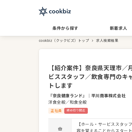
条件から探す
新着求人
cookbiz（クックビズ）トップ
求人検索結果
【紹介案件】奈良県天理市／月
ビススタッフ／飲食専門のキ
トします
『奈良健康ランド』
｜
平川商事株式会社
洋食全般／和食全般
正社員
締め切り間近
【ホール・サービススタッフ
容を覚えることからスター