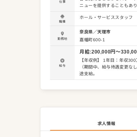
仕事
ニューを提供することもあ
ミュニケーションを大切にし
ホール・サービススタッフ
感謝の言葉をいただいたり
職種
内容を店舗メンバーに共有
奈良県
／
天理市
ン改善や構築についてのアイデアも大歓迎です。 【
・お席へのご案内、オーダー
勤務地
嘉幡町600-1
の片づけ ・予約管理、電話対応 など 入社後はスキルに合わせた業
月給
:
200,000
円〜
330,0
徐々に業務の幅を広げてい
経験が浅い方も安心してスタ
【年収例】 1年目：年収300万 2年
長、SVへの昇格をめざせます。 詳細は面談時にご説明いたします。この求人が気
給与
（期間中、給与待遇変更なし） ※みなし残業30時間￥44,300～￥60,000を含む。
は、エントリーいただくか
途支給。
求人情報