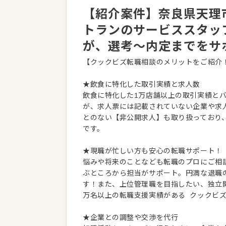
【紹介案件】奈良県天理市
トランのサービススタッ
が、選考～内定までをサ
【クックビズ転職相談のメリットをご紹介
★飲食に特化した取引実績と求人数
飲食に特化した1万店舗以上の取引実績と
が、求人票には記載されていない企業や求
とのない【非公開求人】も取り扱っており
です。
★現職が忙しい方も安心の転職サポート！
悩みや将来のことなども転職のプロにご相
ぶところから担当がサポート。円満な退職
す！また、上位管理職を目指したい、独立
万名以上の転職支援実績がある クックビ
★企業との調整や交渉を代行