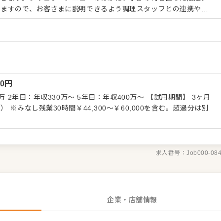
りますので、お客さまに説明できるよう調理スタッフとの連携やコ
てください。 ホール・サービススタッフは店舗の顔となります。
、改善要求などのご意見を直接いただくこともあります。それらの
しながら、よりよいお店づくりを心がけてください。オペレーショ
具体的には…】 ・開店、閉店準備、清掃
テイク、レジ対応など接客全般 ・ドリンク作り、提供 ・テーブル
務からお任せしますので、
00
円
きましょう。先輩スタッフがあなたの成長をサポートしますので、
ートできる環境です。 ゆくゆくは、ホールリーダーや副店長、店
目：年収330万～ 5年目：年収400万～ 【試用期間】 3ヶ月
になった方
超過分は別
『クックビズ転職支援窓口』までお問合せください！
求人番号：
Job000-08
企業・店舗情報