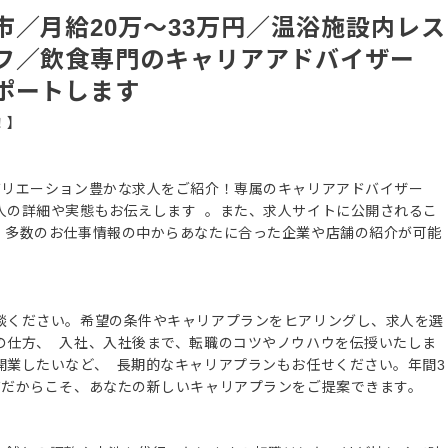
／月給20万～33万円／温浴施設内レス
フ／飲食専門のキャリアアドバイザー
ポートします
！】
バリエーション豊かな求人をご紹介！専属のキャリアアドバイザー
人の詳細や実態もお伝えします 。また、求人サイトに公開されるこ
、多数のお仕事情報の中からあなたに合った企業や店舗の紹介が可能
談ください。希望の条件やキャリアプランをヒアリングし、求人を選
の仕方、 入社、入社後まで、転職のコツやノウハウを伝授いたしま
開業したいなど、 長期的なキャリアプランもお任せください。年間3
ズだからこそ、あなたの新しいキャリアプランをご提案できます。