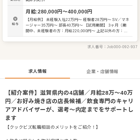
駒井沢町37
ではのアイデアを積極的に発信してください。 【具体的に
は…】 ・ホール、キッチンの全体管理 ・予約管理、電話対
月給
:
280,000
円〜
400,000
円
応 ・接客、サービス全般 ・スタッフへの指示出し、動きの
確認 ・売上管理、発注業務、在庫管理 ・スタッフの育成や
【月給例】 未経験入社22万円～ 経験者28万円～ SV／マネ
マネジメント、シフト管理 など 入社後はスキルに合わせ
給与
ージャー35万円～ 部長40万円～ 【試用期間】 3ヶ月（期
た業務からお任せしますので、徐々に業務の幅を広げてい
間中、未経験者の方：月給220,000円～ 上記以外の方：月
きましょう。現店長をはじめ本部スタッフがあなたの成長
給250,000円～）
をサポートしますので、店長経験がない方も安心してスタ
ートできる環境です。 将来のキャリアとして、SVやエリア
求人番号：
Job000-092-937
マネージャーといった本部職への昇格のチャンスもあり。
独立をめざすなど、店舗運営のノウハウも学べます。 詳細
は面談時にご説明いたします。この求人が気になった方
は、エントリーいただくか『クックビズ転職支援窓口』ま
求人情報
企業・店舗情報
でお問合せください！
【紹介案件】滋賀県内の4店舗／月給28万～40万
円／お好み焼き店の店長候補／飲食専門のキャリ
アアドバイザーが、選考～内定までをサポートし
ます
【クックビズ転職相談のメリットをご紹介！】