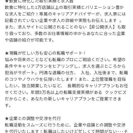
★飲食に特化した取引実績と求人数
飲食に特化した1万店舗以上の取引実績とバリエーション豊か
な求人をご紹介！専属のキャリアアドバイザーが、求人票には
記載されていない企業や求人の詳細や実態もお伝えします 。
また、求人サイトに公開されることのない【非公開求人】も取
り扱っており、多数のお仕事情報の中からあなたに合った企業
や店舗の紹介が可能です。
★現職が忙しい方も安心の転職サポート！
悩みや将来のことなども転職のプロにご相談ください。希望の
条件やキャリアプランをヒアリングし、求人を選ぶところから
担当がサポート。円満な退職の仕方、 入社、入社後まで、転職
のコツやノウハウを伝授いたします！また、上位管理職を目指
したい、独立開業したいなど、 長期的なキャリアプランもお任
せください。年間3万名以上の転職支援実績がある クックビズ
だからこそ、あなたの新しいキャリアプランをご提案できま
す。
★企業との調整や交渉を代行
転職活動をスムーズに行うために、企業や店舗との調整や交渉
を代行いたします！転職はしたいけど忙しくて時間がない･･･そ