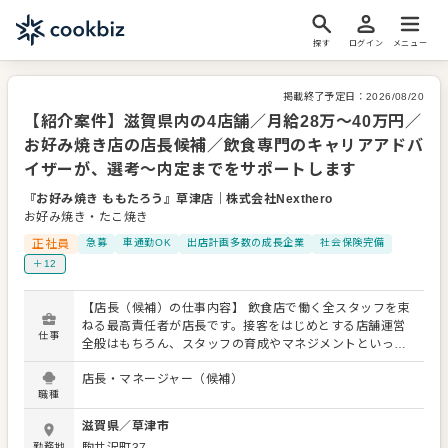
探す
ログイン
メニュー
掲載終了予定日：
2026/08/20
【紹介案件】滋賀県内の4店舗／月給28万～40万円／
お好み焼き店の店長候補／飲食専門のキャリアアドバ
イザーが、選考～内定までをサポートします
『お好み焼き ももたろう』草津店
｜
株式会社Nexthero
お好み焼き・たこ焼き
正社員
急募
車通勤OK
出店計画多数の成長企業
社会保険完備
＋12
【店長（候補）の仕事内容】 飲食店で働く全スタッフを束
ねる最高責任者が店長です。接客をはじめとする店舗運営
仕事
全般はもちろん、スタッフの育成やマネジメントといった
重要な役割を担います。また、販促イベントやキャンペー
店長・マネージャー（候補）
ンの企画など売上に直結するやりがいある業務がメインと
職種
なります。マネジメント経験を活かし店長（候補）として
大きく飛躍されることを期待しています。 また、全体のオ
滋賀県
／
草津市
ペレーション改善や構築もお任せしますので、あなたなら
勤務地