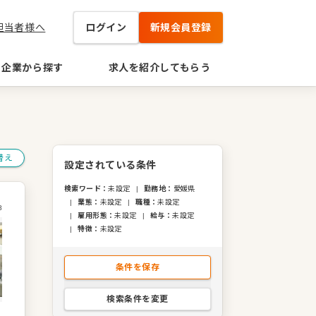
担当者様へ
ログイン
新規会員登録
企業から探す
求人を紹介してもらう
替え
設定されている条件
検索ワード
：
未設定
|
勤務地
：
愛媛県
|
業態
：
未設定
|
職種
：
未設定
8
|
雇用形態
：
未設定
|
給与
：
未設定
|
特徴
：
未設定
条件を保存
検索条件を変更