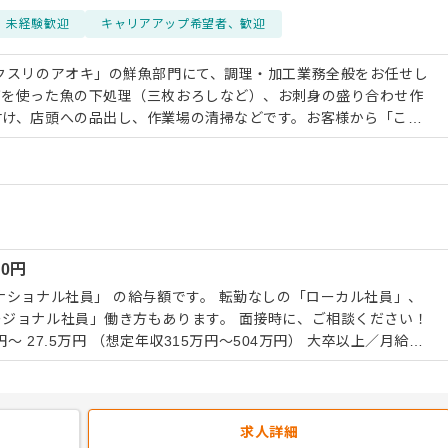
未経験歓迎
キャリアアップ希望者、歓迎
クスリのアオキ」の鮮魚部門にて、調理・加工業務全般をお任せし
丁を使った魚の下処理（三枚おろしなど）、お刺身の盛り合わせ作
付け、店頭への品出し、作業場の清掃などです。お客様から「この
美味しい？」と尋ねられたり、調理法のリクエストをいただくこと
との会話を楽しみながら働けるのが魅力です。 【成長ステッ
い方もご安心ください。入社後は、まず簡単なパック詰めや品出し
輩スタッフが魚の種類や旬、包丁の基本的な使い方から丁寧に指導
下処理ができるようになり、半年後には一人で売場を管理できるよ
みんなでサポートします。 【キャリア形成】 将来的に
00
円
任を目指すことが可能です。主任になると、売上管理やスタッフの
、より裁量の大きな仕事に挑戦できます。頑張りは昇給や賞与でし
ナショナル社員」 の給与額です。 転勤なしの「ローカル社員」、
実にキャリアアップしていける環境です。
ジョナル社員」働き方もあります。 面接時に、ご相談ください！
円～ 27.5万円 （想定年収315万円～504万円） 大卒以上／月給
円） ※給与はあなたの経験やスキルを十分に考
試用期間6ヶ月あり。期間中の給与や待遇に変動はありません。 ※
間外手当を全額支給します。
求人詳細