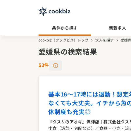
条件から探す
新着求人
cookbiz（クックビズ）トップ
求人を探す
愛媛
愛媛県の検索結果
53
件
基本16〜17時には退勤！想定
なくても大丈夫。イチから魚
休制度も充実◎
『クスリのアオキ』沢津店
｜
株式会社クス
中食（惣菜・宅配など）／食品・小売・流