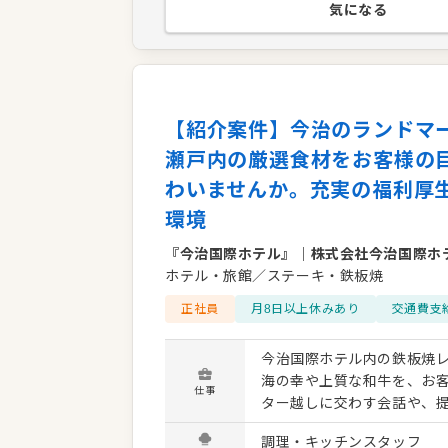
気になる
【紹介案件】今治のランドマ
瀬戸内の厳選食材をお客様の
わいませんか。充実の福利厚
環境
『今治国際ホテル』
｜
株式会社今治国際ホ
ホテル・旅館／ステーキ・鉄板焼
正社員
月8日以上休みあり
交通費支
今治国際ホテル内の鉄板焼レ
海の幸や上質な和牛を、お
仕事
ター越しに交わす会話や、
華させます。 単に焼くだけではなく、食材の魅力を引き出す繊細な技術と、一流ホテルにふさ
調理・キッチンスタッフ
わしい接客マナーが磨かれ