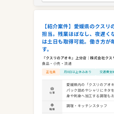
【紹介案件】愛媛県のクスリ
担当。残業ほぼなし、夜遅く
は土日も取得可能。働き方が
す。
『クスリのアオキ』上分店
｜
株式会社クス
食品・小売・流通
正社員
月8日以上休みあり
交通費支
愛媛県内の「クスリのアオキ
パック詰めやシャリにネタ
仕事
身や刺身へ加工する調理も
なお、魚を〆る作業工程はあ
調理・キッチンスタッフ
か、チラシ掲載品や季節の
職種
ゆくは後輩従業員の指導や