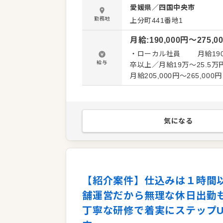
愛媛県
／
四国中央市
す。食品部門を強化して成
して安定したキャリアを築けます。 ＜おすすめポイント＞ 夜遅い勤務や
勤務地
上分町441番地1
め、身体に無理なく続けられ
月給
:
190,000
円〜
275,0
さらに、ライフスタイルに
らではの多彩なキャリアフ
・ローカル社員 月給190,
給与
卒以上／月給19万～25.5万円 
月給205,000円〜265,
～26.5万円 賞与：年間1.6カ月～3カ月分 ・ナシ
275,000円 大卒以上／
気になる
【紹介案件】仕込みは１時間
舗運営だから無理な休日出勤
丁寧な研修で着実にステップ