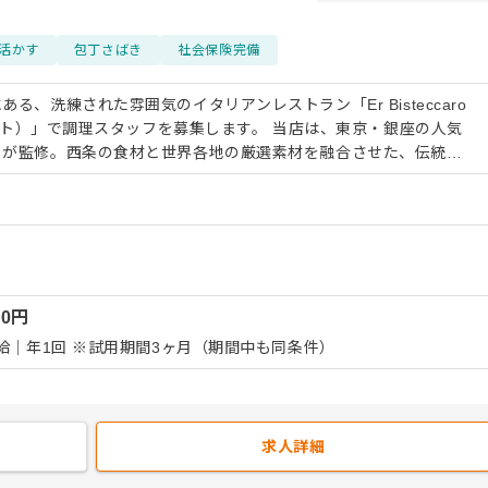
活かす
包丁さばき
社会保険完備
る、洗練された雰囲気のイタリアンレストラン「Er Bisteccaro
で調理スタッフを募集します。 当店は、東京・銀座の人気
フが監修。西条の食材と世界各地の厳選素材を融合させた、伝統的
ます。 地元食材を中心に世界各国よりすぐりの食材を使用する洗
ランで調理業務をお任せします。 運営するのは、株式会
西条市で展開されている「いとまち」というまちづくりプロジェク
アドバンテックの100％子会社であり、サステナブルな商業施設を
、産直市「いとまちマルシェ」や、本格イタリア料理店「Er
展開しています。
00
円
賞与｜年2回 合計2ヵ月 昇給｜年1回 ※試用期間3ヶ月（期間中も同条件）
求人詳細