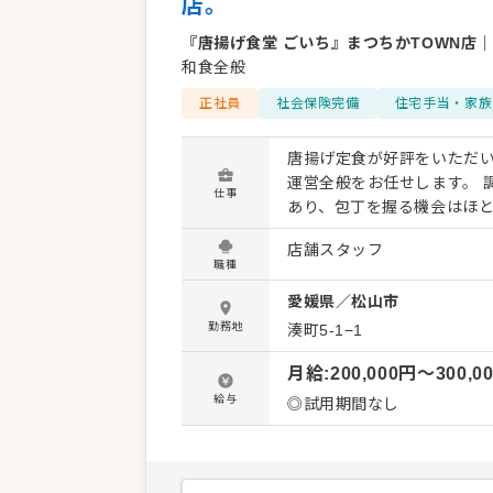
店。
『唐揚げ食堂 ごいち』まつちかTOWN店
｜
和食全般
正社員
社会保険完備
住宅手当・家族
唐揚げ定食が好評をいただい
運営全般をお任せします。 調理は「揚げる・焼く・炒める」といったシンプルな工程が基本で
仕事
あり、包丁を握る機会はほ
め、店舗での作業はお肉に
店舗スタッフ
以内と短く、その分だけ店舗運営
職種
ホール業務からスタートし、
愛媛県
／
松山市
月間の充実した研修期間を
経験の方も着実にスキルを
勤務地
湊町5-1−1
を調整しているため、無理な出勤が発生しに
月給
:
200,000
円〜
300,0
名在籍する体制を整えてお
出勤や急な呼び出しは発生
給与
◎試用期間なし
にゆとりを持って日々の業
く働ける職場環境です。