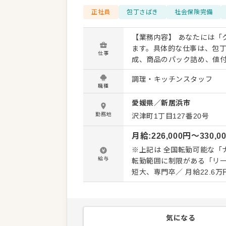
正社員
包丁さばき
社会保険完備
【業務内容】 あなたには「
ます。具体的な仕事は、包
仕事
成、商品のパック詰め、値
魚、どうやって食べるのが
調理・キッチンスタッフ
も。魚の知識を活かして、お客様
職種
プ】 魚をさばいた経験がな
愛媛県
／
新居浜市
からスタート。その後、先
します。約3ヶ月で基本的な
勤務地
沢津町1丁目127番20号
うになるのが目標です。あなたの成長を
月給
:
226,000
円〜
330,0
は、部門の責任者である主
育成、販売計画の立案など
※上記は 全国転勤可能な「
っかり評価。意欲次第で着
給与
転勤範囲に制限がある「リー
短大、専門卒／ 月給22.6万
24.6万～27.5万円（想定年収344万円～504万
慮した上で決定します。 ※
残業が発生した場合は、時
気になる