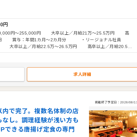
長を続けるドラッグストアだからこそ、これまでの飲食経験を活か
残業がほとんどないた
ます。月4日分の希望休制度があり、土日の休みも取得可能です。
00
円
合わせて働き方を毎年変更できる制度を用意しました。成長企業な
ィールドが広がっており、理想の働き方を実現できます。
000円〜255,000円 大卒以上／月給21万～25.5万円 高
賞与：年間1カ月～2カ月分 ・リージョナル社員
000円 大卒以上／月給22.5万～26.5万円 高卒以上／月給20.5万
ョナル社員 月給220,000円〜
月給24万～27.5万円 高卒以上／月給22万～27.5万円 賞
与：年間2.2カ月～4カ月分 ◎試用期間6カ月あり（期間中の変動なし）
求人詳細
掲載終了予定日：
2026/08/1
以内で完了。複数名体制の店
もなし。調理経験が浅い方も
UPできる唐揚げ定食の専門