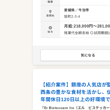
職種
実に技術を習得できます。
愛媛県
／
今治市
腕を振るっていただくこと
で、食を通じた最高のおもてなしを追求できます。 
勤務地
旭町2-3-4
ドマークホテルで、安定し
月給
:
218,000
円〜
281,0
充実しており、将来を見据
を身につけることで、調理
給与
残業代全額支給 ◎試用期間
方に適した舞台です。
気になる
【紹介案件】銀座の人気店が
西条の豊かな食材を活かし、
年間休日120日以上の好環境
『Er Bisteccaro ito（エル ビステッ