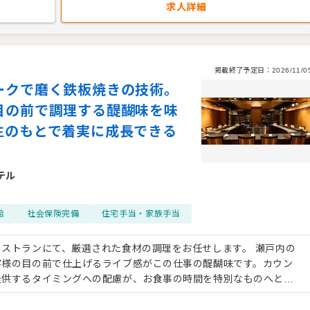
求人詳細
掲載終了予定日：
2026/11/0
ークで磨く鉄板焼きの技術。
目の前で調理する醍醐味を味
生のもとで着実に成長できる
テル
給
社会保険完備
住宅手当・家族手当
ストランにて、厳選された食材の調理をお任せします。 瀬戸内の
客様の目の前で仕上げるライブ感がこの仕事の醍醐味です。カウン
提供するタイミングへの配慮が、お食事の時間を特別なものへと昇
る環境です。経験の浅い方は、仕込みや盛り付けなどの基礎から着