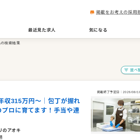
掲載をお考えの採用
最近見た求人
気になる
県の検索結果
並べ
掲載終了予定日：
2026/08/1
年収315万円〜｜包丁が握れ
のプロに育てます！手当や連
リのアオキ
通