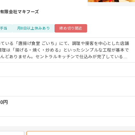
有限会社マキフーズ
手当
月8日以上休みあり
締め切り間近
ている「唐揚げ食堂 ごいち」にて、調理や接客を中心とした店舗
とんどありません。セントラルキッチンで仕込みが完了しているた
粉をつけるといった簡単な内容に限定されます。仕込み時間は1時間
やお客様へのサービスに注力できる体制です。 入社後はまず
お店の流れを掴んでから厨房業務へと段階的に進みます。1〜2ヶ
設けており、先輩社員が横について丁寧にフォローを行うため、未
磨けます。各店舗には社員が複数名在籍しており、協力してシフト
くい環境です。 ＜おすすめポイント＞ 社員が複数
00
円
り、アルバイトスタッフのみで運営可能な時間帯も多いため、休日
しません。仕込み作業の負担も最小限に抑えられており、心身とも
務に取り組めます。チームワークを大切にしながら、腰を据えて長