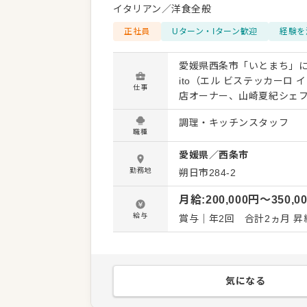
イタリアン／洋食全般
正社員
Uターン・Iターン歓迎
経験を
愛媛県西条市「いとまち」にあ
ito（エル ビステッカーロ イト）」
仕事
店オーナー、山崎夏紀シェ
なイタリア料理を提供してい
調理・キッチンスタッフ
練された雰囲気のイタリア料理レスト
職種
社糸プロジェクト。 愛媛県
愛媛県
／
西条市
トの運営会社です。株式会社
運営しています。具体的には
勤務地
朔日市284-2
Bisteccaro ito」などを
月給
:
200,000
円〜
350,0
給与
気になる