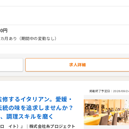
ベテランの方には、メニュー考案や原価管理といった運営面でも手
を期待します。地元の皆様に愛され、国内外の観光客も訪れる場所
＜おすすめポイント＞ 地域を代表するラン
た雇用環境のもとスキルアップを図れます。各種手当や福利厚生が
00
円
えて腰を据えて働ける職場です。鉄板焼きという専門性の高い技術
師としての市場価値を高められます。一流の技術と接客を学びたい
1カ月あり（期間中の変動なし）
求人詳細
掲載終了予定日：
2026/09/2
監修するイタリアン。愛媛・
伝統の味を追求しませんか？
で、調理スキルを磨く
カーロ イト）』
｜
株式会社糸プロジェクト