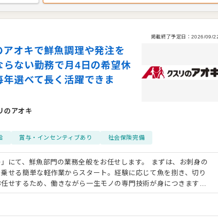
掲載終了予定日：
2026/09/2
のアオキで鮮魚調理や発注を
ならない勤務で月4日の希望休
毎年選べて長く活躍できま
リのアオキ
給
賞与・インセンティブあり
社会保険完備
」にて、鮮魚部門の業務全般をお任せします。 まずは、お刺身の
を乗せる簡単な軽作業からスタート。経験に応じて魚を捌き、切り
お任せするため、働きながら一生モノの専門技術が身につきます。
りません。 また、売場管理として商品の陳列や補充を随時行うほ
行事に合わせて発注量の調整・管理も担当していただきます。ゆく
教育にも携わっていただくなど、ステップアップを目指せる環境で