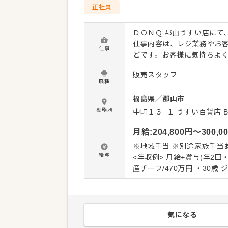
正社員
ＤＯＮＱ 郡山うすい店にて
仕事内容は、レジ業務やお
仕事
どです。お客様に気持ちよ
らではの目線でお店をより良くしていく役割を
販売スタッフ
商品をスタッフ自身で作る
職種
に身を置きながら、自分の
福島県
／
郡山市
います。 月9〜10日の休みがあり年間休日は110日以上を約束しているため、趣味や家族との
時間を大切にできます。残
勤務地
中町１３−１
うすい百貨店 B
ーンな労務環境です。 ＜おすすめポイント＞ 店舗勤務をしながら自らのアイデアをカタチにす
月給
:
204,800
円〜
300,0
る店舗限定商品の開発に携
いるほか、残業代は全額支給
※地域手当 ※別途家族手当
した環境のもとで安心して
給与
<年収例> 月給+賞与(年2回・
産チーフ/470万円 ・30歳 ジ
・45歳 店長（大型店）/76
気になる