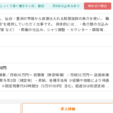
じっくり長く働きたい方、歓迎
月8日以上休みあり
締め切り間近
。 仙台・豊洲の市場から直接仕入れる鮮度抜群の魚介を使い、 職
いただく仕事です。 具体的には… ・魚介類の仕込み
理 など） ・酢飯の仕込み、シャリ調整 ・カウンター・調理場で
メニューの調理 ・食材管理、厨房内の衛生管理 経験や技術レ
務からお任せしますのでご安心ください。 回転寿司店や寿司専門
戦力として早い段階からご活躍いただけます。 修業を積んだ先
と手で確かめ、 素材の持ち味を最大限に引き出す技術を間近で学
なく、これまで培ってきた経験や技術を尊重し、 「まだ現場で腕を
上げたい」 そんな想いをしっかり受け止めます。 お客様の目
00
円
しかった」「また来るよ」という言葉を直接もらえる、 職人として
事です。
験者／月給26万円〜 経験者（幹部候補）／月給31万円〜 店長候補
※固定残業代45時間分（5万9700円）含む。超過分は別途支給 ※
更なし）
求人詳細