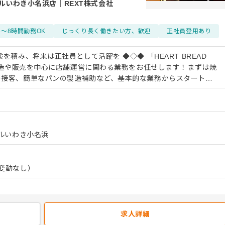
モールいわき小名浜店
｜
REXT株式会社
6～8時間勤務OK
じっくり長く働きたい方、歓迎
正社員登用あり
を積み、将来は正社員として活躍を ◆◇◆ 「HEART BREAD
の製造や販売を中心に店舗運営に関わる業務をお任せします！まずは焼
の接客、簡単なパンの製造補助など、基本的な業務からスタート。
えながら、少しずつできることを増やしていきます◎ 「マジカ
する個性豊かなパンが並ぶANTIQUEの店舗は、訪れるだけでワク
フみんなでつくり上げていきましょう！ 慣れてきたら、売
イ、スタッフ同士の連携など、よりお店づくりに関わる業務にも挑
しみながら経験を積み、ゆくゆくは正社員、そして店長候補として
ールいわき小名浜
事の魅力は、チームで協力しながらお店
タッフ同士の距離も近く、声をかけ合いながら働ける温かい雰囲気
り良くする工夫も大歓迎。 「こんな風にしたら楽しそう！」という
変動なし）
くあります♪
求人詳細