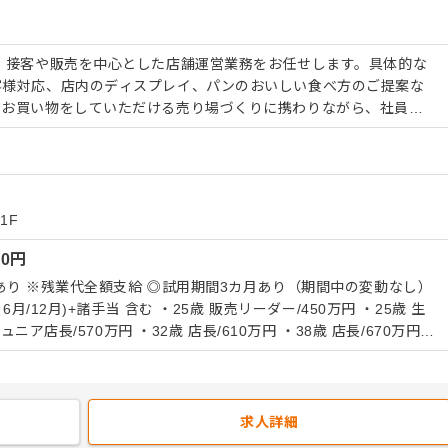
、接客や販売を中心とした店舗運営業務をお任せします。具体的な
客様対応、店内のディスプレイ、パンのおいしい食べ方のご提案な
くお買い物をしていただける売り場づくりに携わりながら、社員な
担います。 また、現場にいながら各店舗の限定
、商品開発に携われることも大きな特徴です。大手の安定した環境
アイデアをカタチにして発信できるクリエイティブな環境が整って
業手当は全額支給となっており、働いた分だけしっかり稼げるクリ
1F
00
円
われます。退職金制度や財形貯蓄制度といった福利厚生が充実して
され、繁忙期であっても残業は月30時間程度に収まります。安定
あり ※残業代全額支給 ◎試用期間3カ月あり（期間中の変動なし）
長く働けます。
6月/12月)+諸手当 含む ・25歳 販売リーダー/450万円 ・25歳 生
ュニア店長/570万円 ・32歳 店長/610万円 ・38歳 店長/670万円
0万円
求人詳細