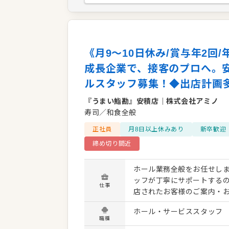
《月9～10日休み/賞与年2回
成長企業で、接客のプロへ。
ルスタッフ募集！◆出店計画
『うまい鮨勘』安積店
｜
株式会社アミノ
寿司／和食全般
正社員
月8日以上休みあり
新卒歓迎
締め切り間近
ホール業務全般をお任せしま
ッフが丁寧にサポートするので、経験
仕事
店されたお客様のご案内・お
ッティング、片付け ・レジ
ホール・サービススタッフ
雑時のホール全体のフォロー・チーム連携 当店では、 仙台・
職種
魚介を使用した本格寿司を、