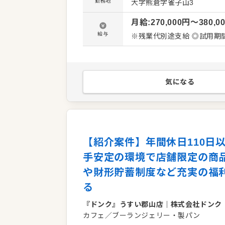
業ならではの安定した事業基
勤務地
大字熊倉字雀子山3
おすすめポイント＞ 残業手
月給
:
270,000
円〜
380,0
す。さらに寮や社宅を完備
の費用負担を抑えながら、
給与
※残業代別途支給 ◎試用期
気になる
【紹介案件】年間休日110日
手安定の環境で店舗限定の商
や財形貯蓄制度など充実の福
る
『ドンク』うすい郡山店
｜
株式会社ドンク
カフェ／ブーランジェリー・製パン