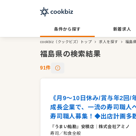
条件から探す
新着求人
cookbiz（クックビズ）トップ
求人を探す
福島
福島県の検索結果
91
件
《月9～10日休み/賞与年2回
成長企業で、一流の寿司職人
寿司職人募集！◆出店計画多
『うまい鮨勘』安積店
｜
株式会社アミノ
寿司／和食全般