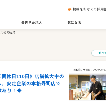
掲載をお考えの採用
最近見た求人
気になる
県の検索結果
並べ
掲載終了予定日：
2026/08/1
/年間休日110日》店舗拡大中の
へ。安定企業の本格寿司店で
数あり！◆