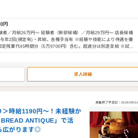
へ届けるのがホールの役割です。 経験を積んだ後は、 後
全体のオペレーション管理などにも携われます。 将来的には店長
い」「また来たい」という言葉を
00
円
いある仕事に挑戦してみませんか？
験者／月給26万円～ 経験者（幹部候補）／月給29万円～ 店長候補
定残業代45時間分（5万9700円）含む。超過分は別途支給 ※試
条件に変更なし）
求人詳細
掲載終了予定日：
2026/08/1
＞時給1190円～！未経験か
READ ANTIQUE」で活
ら広がります◎