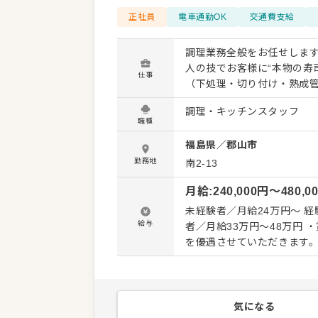
正社員
電車通勤OK
交通費支給
調理業務全般をお任せします
人の技でお客様に“本物の寿司”を提供して
仕事
（下処理・切り付け・熟成管
の寿司調理 ・一品料理・サイド
調理・キッチンスタッフ
ベルに応じて、無理のない業
職種
店での経験をお持ちの方は、 即
福島県
／
郡山市
輩職人が日々、魚の状態を目
べる環境です。 年齢に関係
勤務地
南2-13
振るいたい」「もう一段レベルを
月給
:
240,000
円〜
480,0
の前で寿司を握り、 「美味
のやりがいを実感できる仕
未経験者／月給24万円〜 経
給与
者／月給33万円〜48万円 ・賞与年2回（規定有）・昇給、各種手当有 ※経験や技能により待遇
を優遇させていただきます。 
試用期間：3ヶ月（条件に変
気になる