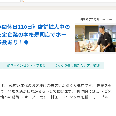
掲載終了予定日：
2026/08/1
/年間休日110日》店舗拡大中の
安定企業の本格寿司店でホー
多数あり！◆
賞与・インセンティブあり
じっくり長く働きたい方、歓迎
す。 幅広い年代のお客様にご来店いただく人気店です。 先輩スタ
を活かしながら安心して働けます。 具体的には… ・ご来
席への誘導 ・オーダー取り、料理・ドリンクの配膳 ・テーブルセ
業務、会計対応 ・お客様との会話を大切にした接客・気配り ・混
豊洲の市場から直送される新鮮な
 ゆったりとした空間で提供しています。 板前が心を込めて握る寿