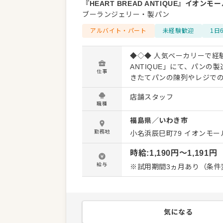
『HEART BREAD ANTIQUE』イオン
ブーランジェリー・製パン
アルバイト・パート
未経験歓迎
1日
◆◇◆ 人気ベーカリーで経験
ANTIQUE」にて、パン
仕事
きたてパンの陳列やレジで
お店の雰囲気や仕事の流れを覚
店舗スタッフ
ルチョコリング」をはじめと
職種
ワクする空間。そんなお店をスタッ
福島県
／
いわき市
場づくりや商品ディスプレ
戦！パンづくりや接客を楽
勤務地
小名浜辰巳町79 イオンモ
お店を支えるポジションを目指してください◎ この仕
時給
:
1,190
円〜
1,191
円
をつくっていけること。ス
もポイントです！ お店をよ
給与
※試用期間3ヵ月あり（条件
アイデアが活かせる場面も多
気になる