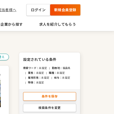
担当者様へ
ログイン
新規会員登録
企業から探す
求人を紹介してもらう
替え
設定されている条件
検索ワード
：
未設定
|
勤務地
：
福島県
|
業態
：
未設定
|
職種
：
未設定
2
|
雇用形態
：
未設定
|
給与
：
未設定
|
特徴
：
未設定
条件を保存
検索条件を変更