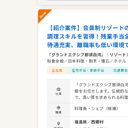
New
【紹介案件】会員制リゾート
調理スキルを習得！残業手当
待遇充実、離職率も低い環境
『グランドエクシブ那須白河』
｜
リゾート
和食全般／日本料理・割烹・懐石／ホテル
正社員
住宅手当・家族手当
交通費支
「グランドエクシブ那須白
般をお任せします。伝統的
仕事
で、高い質を求められる料理やサービス
会的地位の高いお客様との
料理長・シェフ（候補）
す。評価制度は実力主義を採
職種
に、ライフステージに合わ
福島県
／
西郷村
低い離職率が示す通り、安