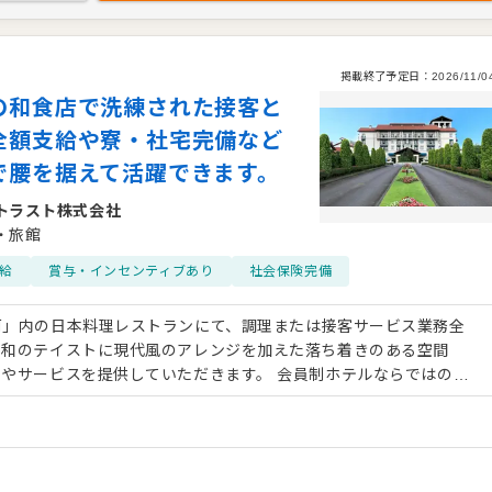
掲載終了予定日：
2026/11/0
の和食店で洗練された接客と
全額支給や寮・社宅完備など
で腰を据えて活躍できます。
トラスト株式会社
・旅館
給
賞与・インセンティブあり
社会保険完備
河」内の日本料理レストランにて、調理または接客サービス業務全
な和のテイストに現代風のアレンジを加えた落ち着きのある空間
を提供していただきます。 会員制ホテルならではの社
深い関わりを通して、確かなスキルと経験を身につけられる職場で
用しており、年齢を問わずキャリアアップを目指せます。 さら
せた柔軟な働き方が可能な点も大きな魅力です。業界平均を下回る
心して腰を据えて長く働ける環境が整っています。総合リゾート企