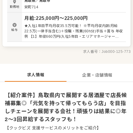
鳥取県
／
鳥取市
集しています！ 【店長・マネージャー（候補）の仕事内
勤務地
栄町714
容】 店長は、店舗の運営を管理する責任者です。接客をは
じめとする店舗業務はもちろん、スタッフの育成やマネジ
月給
:
225,000
円〜
225,000
円
メントといった重要な役割を担います。メインとなるの
は、販促イベントやキャンペーンの企画なども含め、売上
★入社1年目平均月収35.5万可能！ ※平均月収内訳/月給
に繋げていくことです。 全体のオペレーション改善なども
給与
22.5万(一律手当含む)＋役職・残業(60h分)手当＋賞与 年収
お任せしますので、あなたならではのアイデアを積極的に
例 【1】年収660万円/入社5年目・エリアマネージャー
発信してください。 【具体的には…】 ・ホール、キッチン
【2】年収510万円/入社3年目・店代 【3】年収426万円/入
の全体管理 ・予約管理、電話対応 ・接客、サービス全般
社1年目 ※月給22万5000円+賞与+役職手当＋残業手当 ※
・売上管理、在庫管理 ・スタッフの育成やマネジメント、
求人番号：
Job000-125-773
飲食業界の経験者の場合、前職年収を考慮 【試用期間】 3
シフト管理 など 入社後はスキルに合わせた業務からお任
ヵ月（期間中の待遇の変動なし）
せしますので、徐々に仕事の幅を広げていきましょう。成
長をしっかりサポートしますので、経験に関わらず安心し
てスタートできる環境です。 ゆくゆくはさらにステップア
求人情報
企業・店舗情報
ップなどめざせます。
【紹介案件】鳥取県内で展開する居酒屋で店長候
補募集◎「元気を持って帰ってもらう店」を目指
しチェーンを展開する会社！頑張りは結果に◎年
2～3回昇給するスタッフも！
【クックビズ 支援サービスのメリットをご紹介】