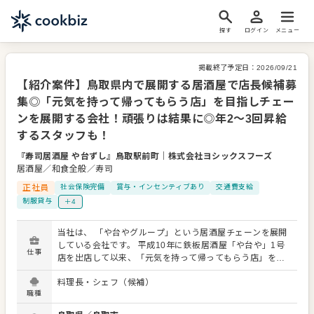
探す
ログイン
メニュー
掲載終了予定日：
2026/09/21
【紹介案件】鳥取県内で展開する居酒屋で店長候補募
集◎「元気を持って帰ってもらう店」を目指しチェー
ンを展開する会社！頑張りは結果に◎年2～3回昇給
するスタッフも！
『寿司居酒屋 や台ずし』鳥取駅前町
｜
株式会社ヨシックスフーズ
居酒屋／和食全般／寿司
正社員
社会保険完備
賞与・インセンティブあり
交通費支給
制服貸与
＋4
当社は、 「や台やグループ」という居酒屋チェーンを展開
している会社です。 平成10年に鉄板居酒屋「や台や」1号
仕事
店を出店して以来、「元気を持って帰ってもらう店」を目
指し、居心地のいい、どこか懐かしい屋台の雰囲気を生か
料理長・シェフ（候補）
したお店づくりで着実に成長。現在は関東・中部・関西・
職種
山陽・九州とエリアをひろげ、9つのブランドで約340店舗
を展開しています。 今回、鳥取県内の店舗で店長候補を募