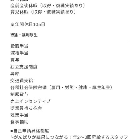
産前産後休暇（取得・復職実績あり）
育児休暇（取得・復職実績あり）
※年間休日105日
待遇・福利厚生
役職手当
深夜手当
賞与
独立支援制度
昇給
交通費支給
各種社会保険完備（雇用・労災・健康・厚生年金）
制服貸与
売上インセンティブ
従業員持ち株会
残業手当
食事補助
■自己申請昇格制度
└がんばりが結果につながる！年2～3回昇給するスタッフ