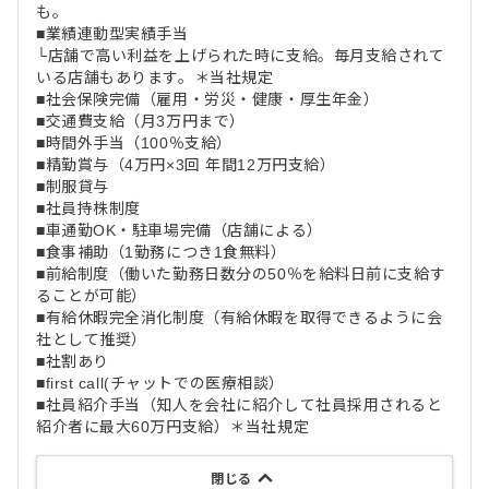
も。
■業績連動型実績手当
└店舗で高い利益を上げられた時に支給。毎月支給されて
いる店舗もあります。＊当社規定
■社会保険完備（雇用・労災・健康・厚生年金）
■交通費支給（月3万円まで）
■時間外手当（100％支給）
■精勤賞与（4万円×3回 年間12万円支給）
■制服貸与
■社員持株制度
■車通勤OK・駐車場完備（店舗による）
■食事補助（1勤務につき1食無料）
■前給制度（働いた勤務日数分の50％を給料日前に支給す
ることが可能）
■有給休暇完全消化制度（有給休暇を取得できるように会
社として推奨）
■社割あり
■first call(チャットでの医療相談）
■社員紹介手当（知人を会社に紹介して社員採用されると
紹介者に最大60万円支給）＊当社規定
閉じる