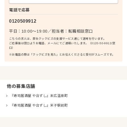
電話で応募
0120509912
平日：10:00〜19:00
／
担当者：
転職相談窓口
こちらの求人は、弊社クックビズの支援サービス通じて選考を行います。
ご応募後は窓口よりお電話、メールにてご連絡いたします。（0120-50-9912/窓
口）
※お電話の際は「クックビズを見た」とお伝えくださると受付がスムーズです。
他の募集店舗
『寿司居酒屋 や台ずし』末広温泉町
『寿司居酒屋 や台ずし』米子駅前町