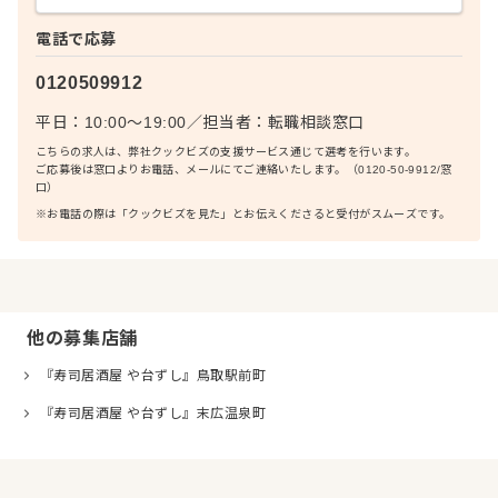
電話で応募
0120509912
平日：10:00〜19:00
／
担当者：
転職相談窓口
こちらの求人は、弊社クックビズの支援サービス通じて選考を行います。
ご応募後は窓口よりお電話、メールにてご連絡いたします。（0120-50-9912/窓
口）
※お電話の際は「クックビズを見た」とお伝えくださると受付がスムーズです。
他の募集店舗
『寿司居酒屋 や台ずし』鳥取駅前町
『寿司居酒屋 や台ずし』末広温泉町