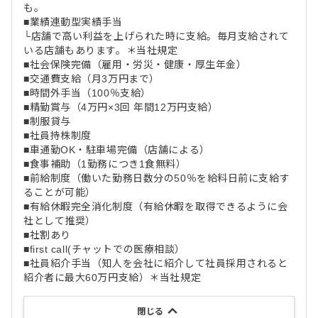
も。
■業績連動型実績手当
└店舗で高い利益を上げられた時に支給。毎月支給されて
いる店舗もあります。＊当社規定
■社会保険完備（雇用・労災・健康・厚生年金）
■交通費支給（月3万円まで）
■時間外手当（100％支給）
■精勤賞与（4万円×3回 年間12万円支給）
■制服貸与
■社員持株制度
■車通勤OK・駐車場完備（店舗による）
■食事補助（1勤務につき1食無料）
■前給制度（働いた勤務日数分の50％を給料日前に支給す
ることが可能）
■有給休暇完全消化制度（有給休暇を取得できるように会
社として推奨）
■社割あり
■first call(チャットでの医療相談）
■社員紹介手当（知人を会社に紹介して社員採用されると
紹介者に最大60万円支給）＊当社規定
閉じる