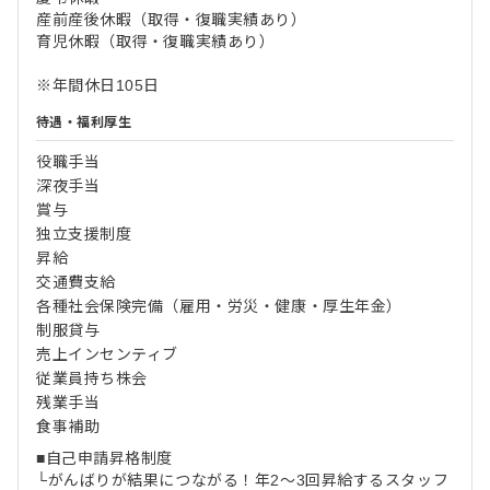
産前産後休暇（取得・復職実績あり）
育児休暇（取得・復職実績あり）
※年間休日105日
待遇・福利厚生
役職手当
深夜手当
賞与
独立支援制度
昇給
交通費支給
各種社会保険完備（雇用・労災・健康・厚生年金）
制服貸与
売上インセンティブ
従業員持ち株会
残業手当
食事補助
■自己申請昇格制度
└がんばりが結果につながる！年2～3回昇給するスタッフ