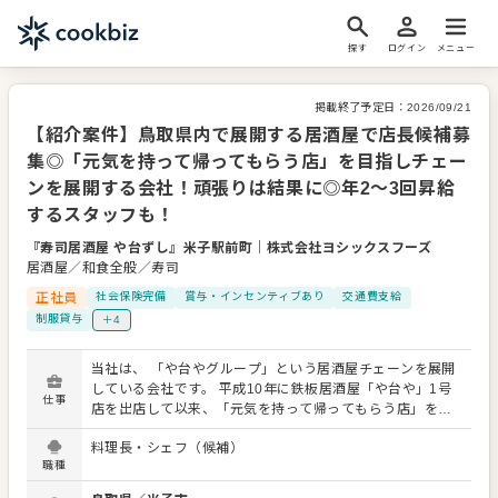
探す
ログイン
メニュー
掲載終了予定日：
2026/09/21
【紹介案件】鳥取県内で展開する居酒屋で店長候補募
集◎「元気を持って帰ってもらう店」を目指しチェー
ンを展開する会社！頑張りは結果に◎年2～3回昇給
するスタッフも！
『寿司居酒屋 や台ずし』米子駅前町
｜
株式会社ヨシックスフーズ
居酒屋／和食全般／寿司
正社員
社会保険完備
賞与・インセンティブあり
交通費支給
制服貸与
＋4
当社は、 「や台やグループ」という居酒屋チェーンを展開
している会社です。 平成10年に鉄板居酒屋「や台や」1号
仕事
店を出店して以来、「元気を持って帰ってもらう店」を目
指し、居心地のいい、どこか懐かしい屋台の雰囲気を生か
料理長・シェフ（候補）
したお店づくりで着実に成長。現在は関東・中部・関西・
職種
山陽・九州とエリアをひろげ、9つのブランドで約340店舗
を展開しています。 今回、鳥取県内の店舗で店長候補を募