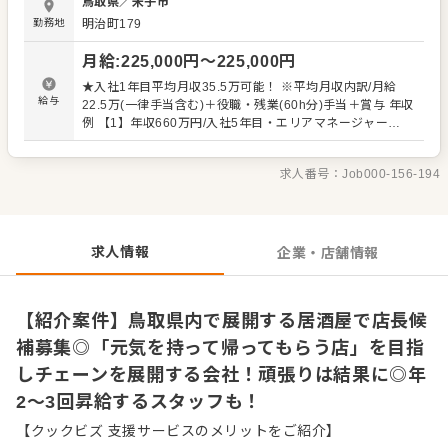
鳥取県
／
米子市
集しています！ 【店長・マネージャー（候補）の仕事内
勤務地
明治町179
容】 店長は、店舗の運営を管理する責任者です。接客をは
じめとする店舗業務はもちろん、スタッフの育成やマネジ
月給
:
225,000
円〜
225,000
円
メントといった重要な役割を担います。メインとなるの
は、販促イベントやキャンペーンの企画なども含め、売上
★入社1年目平均月収35.5万可能！ ※平均月収内訳/月給
に繋げていくことです。 全体のオペレーション改善なども
給与
22.5万(一律手当含む)＋役職・残業(60h分)手当＋賞与 年収
お任せしますので、あなたならではのアイデアを積極的に
例 【1】年収660万円/入社5年目・エリアマネージャー
発信してください。 【具体的には…】 ・ホール、キッチン
【2】年収510万円/入社3年目・店代 【3】年収426万円/入
の全体管理 ・予約管理、電話対応 ・接客、サービス全般
社1年目 ※月給22万5000円+賞与+役職手当＋残業手当 ※
・売上管理、在庫管理 ・スタッフの育成やマネジメント、
求人番号：
Job000-156-194
飲食業界の経験者の場合、前職年収を考慮 【試用期間】 3
シフト管理 など 入社後はスキルに合わせた業務からお任
ヵ月（期間中の待遇の変動なし）
せしますので、徐々に仕事の幅を広げていきましょう。成
長をしっかりサポートしますので、経験に関わらず安心し
てスタートできる環境です。 ゆくゆくはさらにステップア
求人情報
企業・店舗情報
ップなどめざせます。
【紹介案件】鳥取県内で展開する居酒屋で店長候
補募集◎「元気を持って帰ってもらう店」を目指
しチェーンを展開する会社！頑張りは結果に◎年
2～3回昇給するスタッフも！
【クックビズ 支援サービスのメリットをご紹介】