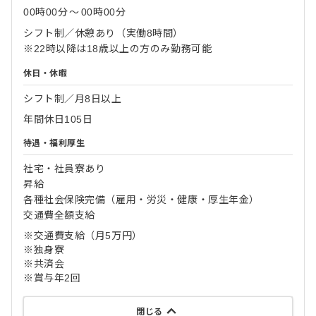
00時00分
〜
00時00分
シフト制／休憩あり（実働8時間）
※22時以降は18歳以上の方のみ勤務可能
休日・休暇
シフト制／月8日以上
年間休日105日
待遇・福利厚生
社宅・社員寮あり
昇給
各種社会保険完備（雇用・労災・健康・厚生年金）
交通費全額支給
※交通費支給（月5万円）
※独身寮
※共済会
※賞与年2回
閉じる