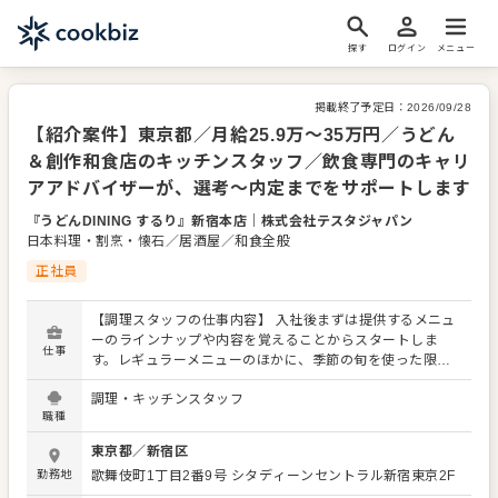
探す
ログイン
メニュー
掲載終了予定日：
2026/09/28
【紹介案件】東京都／月給25.9万〜35万円／うどん
＆創作和食店のキッチンスタッフ／飲食専門のキャリ
アアドバイザーが、選考～内定までをサポートします
『うどんDINING するり』新宿本店
｜
株式会社テスタジャパン
日本料理・割烹・懐石／居酒屋／和食全般
正社員
【調理スタッフの仕事内容】 入社後まずは提供するメニュ
ーのラインナップや内容を覚えることからスタートしま
仕事
す。レギュラーメニューのほかに、季節の旬を使った限定
メニューを提供することもありますので、これまでの調理
調理・キッチンスタッフ
経験に加え、さまざまなスキルを習得してください。 料理
職種
長のもと新メニューの考案に携わることも可能。自由な発
想から生まれる新作を期待しています。よりよいお店づく
東京都
／
新宿区
りのためのオペレーション改善や構築についてのアイデア
勤務地
歌舞伎町1丁目2番9号
シタディーンセントラル新宿東京2F
も大歓迎です。 【具体的には…】 ・仕込みや盛り付けなど