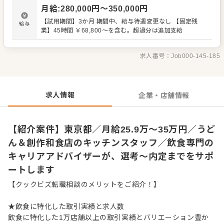
カンタンな調理からスタート ・全体の流れを学んで調理全
月給
:
280,000
円〜
350,000
円
般を担当 ・仕入れや在庫管理などキッチンの管理業務 ・ま
かないづくり ・後輩スタッフやアルバイトスタッフの教育
【試用期間】3か月 期間中、給与待遇変更なし 【固定残
給与
・料理長の補助 ・新メニュー提案 など 入社後はスキルに
業】45時間 ￥68,800～を含む。超過分は追加支給
合わせた業務からお任せしますので、徐々に業務の幅を広
げていきましょう。先輩スタッフがあなたの成長をサポー
トしますので、経験が浅い方も安心してスタートできる環
求人番号：
Job000-145-185
境です。 ゆくゆくは、料理長やSVといった本部職への昇格
をめざせます。 詳細は面談時にご説明いたします。この求
人が気になった方は、エントリーいただくか『クックビズ
転職支援窓口』までお問合せください！
求人情報
企業・店舗情報
【紹介案件】東京都／月給25.9万〜35万円／うど
ん＆創作和食店のキッチンスタッフ／飲食専門の
キャリアアドバイザーが、選考～内定までをサポ
ートします
【クックビズ転職相談のメリットをご紹介！】
★飲食に特化した取引実績と求人数
飲食に特化した1万店舗以上の取引実績とバリエーション豊か