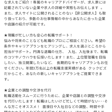
な求人をご紹介！専属のキャリアアドバイザーが、求人票には
記載されていない企業や求人の詳細や実態もお伝えします 。
また、求人サイトに公開されることのない【非公開求人】も取
り扱っており、多数のお仕事情報の中からあなたに合った企業
や店舗の紹介が可能です。
★現職が忙しい方も安心の転職サポート！
悩みや将来のことなども転職のプロにご相談ください。希望の
条件やキャリアプランをヒアリングし、求人を選ぶところから
担当がサポート。円満な退職の仕方、 入社、入社後まで、転職
のコツやノウハウを伝授いたします！また、上位管理職を目指
したい、独立開業したいなど、 長期的なキャリアプランもお任
せください。年間3万名以上の転職支援実績がある クックビズ
だからこそ、あなたの新しいキャリアプランをご提案できま
す。
★企業との調整や交渉を代行
転職活動をスムーズに行うために、企業や店舗との調整や交渉
を代行いたします！転職はしたいけど忙しくて時間がない･･･そ
んな方こそオススメ！ 面接日や入社日などの調整、時間や手