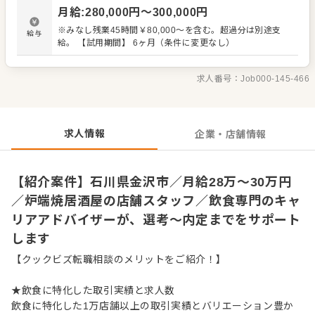
ク、レジ対応など接客全般 ・ドリンク作り、提供 ・予約管
月給
:
280,000
円〜
300,000
円
理、電話対応 ・仕込みや盛り付けなどカンタンな調理 ・仕
入れや在庫管理などキッチンの管理業務 ・まかないづくり
※みなし残業45時間￥80,000～を含む。超過分は別途支
給与
・アルバイトスタッフの教育 など 入社後はスキルに合わせ
給。 【試用期間】 6ヶ月（条件に変更なし）
た業務からお任せしますので、徐々に業務の幅を広げてい
きましょう。先輩スタッフがあなたの成長をサポートしま
すので、経験が浅い方も安心してスタートできる環境で
求人番号：
Job000-145-466
す。 ゆくゆくは、店長や料理長、SVといった本部職への昇
格をめざせます。 詳細は面談時にご説明いたします。この
求人が気になった方は、エントリーいただくか『クックビ
ズ転職支援窓口』までお問合せください！
求人情報
企業・店舗情報
【紹介案件】石川県金沢市／月給28万～30万円
／炉端焼居酒屋の店舗スタッフ／飲食専門のキャ
リアアドバイザーが、選考～内定までをサポート
します
【クックビズ転職相談のメリットをご紹介！】
★飲食に特化した取引実績と求人数
飲食に特化した1万店舗以上の取引実績とバリエーション豊か