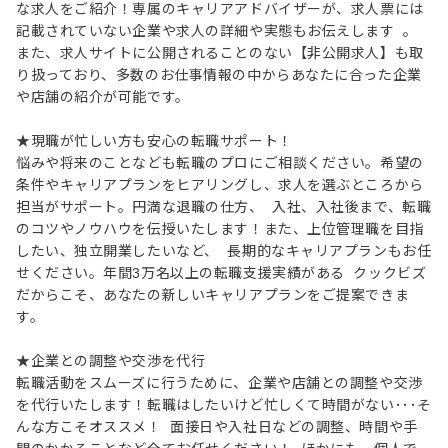
な求人をご紹介！専属のキャリアアドバイザーが、求人票には
記載されていない企業や求人の詳細や実態もお伝えします 。
また、求人サイトに公開されることのない【非公開求人】も取
り扱っており、多数のお仕事情報の中からあなたに合った企業
や店舗の紹介が可能です。
★現職が忙しい方も安心の転職サポート！
悩みや将来のことなども転職のプロにご相談ください。希望の
条件やキャリアプランをヒアリングし、求人を選ぶところから
担当がサポート。円満な退職の仕方、 入社、入社後まで、転職
のコツやノウハウを伝授いたします！また、上位管理職を目指
したい、独立開業したいなど、 長期的なキャリアプランもお任
せください。年間3万名以上の転職支援実績がある クックビズ
だからこそ、あなたの新しいキャリアプランをご提案できま
す。
★企業との調整や交渉を代行
転職活動をスムーズに行うために、企業や店舗との調整や交渉
を代行いたします！転職はしたいけど忙しくて時間がない･･･そ
んな方こそオススメ！ 面接日や入社日などの調整、時間や手