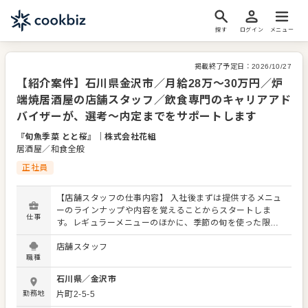
探す
ログイン
メニュー
掲載終了予定日：
2026/10/27
【紹介案件】石川県金沢市／月給28万～30万円／炉
端焼居酒屋の店舗スタッフ／飲食専門のキャリアアド
バイザーが、選考～内定までをサポートします
『旬魚季菜 とと桜』
｜
株式会社花組
居酒屋／和食全般
正社員
【店舗スタッフの仕事内容】 入社後まずは提供するメニュ
ーのラインナップや内容を覚えることからスタートしま
仕事
す。レギュラーメニューのほかに、季節の旬を使った限定
メニューを提供することもありますので、これまでの接
店舗スタッフ
客・調理経験に加え、さまざまなスキルを習得してくださ
職種
い。 店舗スタッフには接客や調理全般を担っていただきま
す。よりよいお店づくりのためのオペレーション改善や構
石川県
／
金沢市
築についてのアイデアも大歓迎です。 【具体的には…】 ・
勤務地
片町2-5-5
開店、閉店準備、清掃 ・お席へのご案内、オーダーテイ