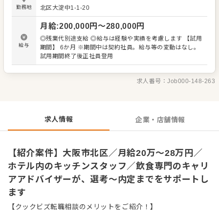
りのためのオペレーション改善や構築についてのアイデア
勤務地
北区大淀中1-1-20
も大歓迎です。 【具体的には…】 ・仕込みや盛り付けなど
カンタンな調理からスタート ・全体の流れを学んで調理全
月給
:
200,000
円〜
280,000
円
般を担当 ・仕入れや在庫管理などキッチンの管理業務 ・ま
かないづくり ・後輩スタッフやアルバイトスタッフの教育
◎残業代別途支給 ◎給与は経験や実績を考慮します 【試用
・料理長の補助 ・新メニュー提案 など 入社後はスキルに
給与
期間】 6か月 ※期間中は契約社員。給与等の変動はなし。
合わせた業務からお任せしますので、徐々に業務の幅を広
試用期間終了後正社員登用
げていきましょう。先輩スタッフがあなたの成長をサポー
トしますので、経験が浅い方も安心してスタートできる環
境です。 ゆくゆくは、料理長やSVといった本部職への昇格
求人番号：
Job000-148-263
をめざせます。 詳細は面談時にご説明いたします。この求
人が気になった方は、エントリーいただくか『クックビズ
転職支援窓口』までお問合せください！
求人情報
企業・店舗情報
【紹介案件】大阪市北区／月給20万～28万円／
ホテル内のキッチンスタッフ／飲食専門のキャリ
アアドバイザーが、選考～内定までをサポートし
ます
【クックビズ転職相談のメリットをご紹介！】