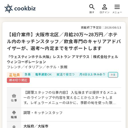
探す
ログイン
メニュー
掲載終了予定日：
2026/08/13
【紹介案件】大阪市北区／月給20万～28万円／ホテ
ル内のキッチンスタッフ／飲食専門のキャリアアドバ
イザーが、選考～内定までをサポートします
『ウェスティンホテル大阪』レストラン アマデウス
｜
株式会社テェル
ウィンコーポレーション
フレンチ／イタリアン／ホテル・旅館
正社員
急募
電車通勤OK
就活で役立つ
月8日以上休みあり
＋8
締め切り間近
【調理スタッフの仕事内容】 入社後まずは提供するメニュ
ーのラインナップや内容を覚えることからスタートしま
仕事
す。レギュラーメニューのほかに、季節の旬を使った限定
メニューを提供することもありますので、これまでの調理
調理・キッチンスタッフ
経験に加え、さまざまなスキルを習得してください。 料理
職種
長のもと新メニューの考案に携わることも可能。自由な発
想から生まれる新作を期待しています。よりよいお店づく
大阪府
／
大阪市