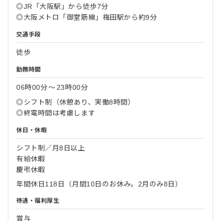
◎JR「大阪駅」から徒歩7分
◎大阪メトロ「御堂筋線」梅田駅から約9分
交通手段
徒歩
勤務時間
06時00分
〜
23時00分
◎シフト制（休憩あり、実働8時間）
◎終電時間は考慮します
休日・休暇
シフト制／月8日以上
有給休暇
慶弔休暇
年間休日118日（月間10日のお休み。2月のみ8日）
待遇・福利厚生
賞与