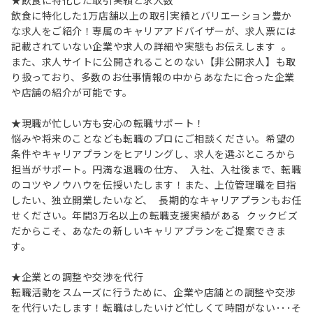
★飲食に特化した取引実績と求人数
飲食に特化した1万店舗以上の取引実績とバリエーション豊か
な求人をご紹介！専属のキャリアアドバイザーが、求人票には
記載されていない企業や求人の詳細や実態もお伝えします 。
また、求人サイトに公開されることのない【非公開求人】も取
り扱っており、多数のお仕事情報の中からあなたに合った企業
や店舗の紹介が可能です。
★現職が忙しい方も安心の転職サポート！
悩みや将来のことなども転職のプロにご相談ください。希望の
条件やキャリアプランをヒアリングし、求人を選ぶところから
担当がサポート。円満な退職の仕方、 入社、入社後まで、転職
のコツやノウハウを伝授いたします！また、上位管理職を目指
したい、独立開業したいなど、 長期的なキャリアプランもお任
せください。年間3万名以上の転職支援実績がある クックビズ
だからこそ、あなたの新しいキャリアプランをご提案できま
す。
★企業との調整や交渉を代行
転職活動をスムーズに行うために、企業や店舗との調整や交渉
を代行いたします！転職はしたいけど忙しくて時間がない･･･そ