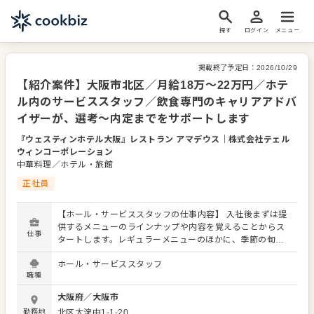
探す
ログイン
メニュー
掲載終了予定日：
2026/10/29
【紹介案件】大阪市北区／月給18万～22万円／ホテ
ル内のサービススタッフ／飲食専門のキャリアアドバ
イザーが、選考～内定までをサポートします
『ウェスティンホテル大阪』レストラン アマデウス
｜
株式会社テェル
ウィンコーポレーション
中華料理／ホテル・旅館
正社員
【ホール・サービススタッフの仕事内容】 入社後まずは提
供するメニューのラインナップや内容を覚えることからス
仕事
タートします。レギュラーメニューのほかに、季節の旬を
使った限定メニューを提供することもありますので、お客
ホール・サービススタッフ
さまに説明できるよう調理スタッフとの連携やコミュニケ
職種
ーションを大切にしてください。 ホール・サービススタッ
フは店舗の顔となります。感謝の言葉をいただいたり、改
大阪府
／
大阪市
善要求などのご意見を直接いただくこともあります。それ
勤務地
北区大淀中1-1-20