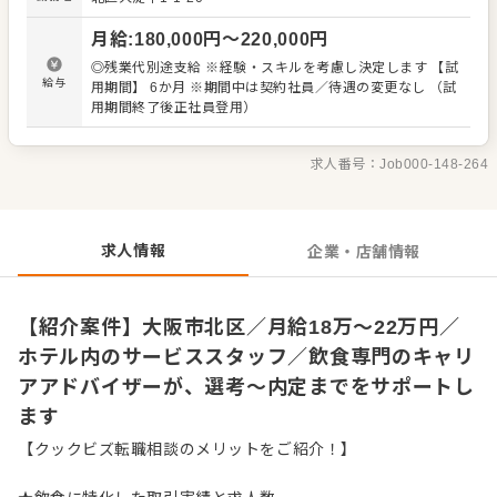
らの内容を店舗メンバーに共有しながら、よりよいお店づ
くりを心がけてください。オペレーション改善や構築につ
月給
:
180,000
円〜
220,000
円
いてのアイデアも大歓迎です。 【具体的には…】 ・開店、
閉店準備、清掃 ・お席へのご案内、オーダーテイク、レジ
◎残業代別途支給 ※経験・スキルを考慮し決定します 【試
対応など接客全般 ・ドリンク作り、提供 ・テーブルの片づ
給与
用期間】 6か月 ※期間中は契約社員／待遇の変更なし （試
け ・予約管理、電話対応 など 入社後はスキルに合わせた
用期間終了後正社員登用）
業務からお任せしますので、徐々に業務の幅を広げていき
ましょう。先輩スタッフがあなたの成長をサポートします
ので、経験が浅い方も安心してスタートできる環境です。
求人番号：
Job000-148-264
ゆくゆくは、ホールリーダーや副店長、店長、SVへの昇格
をめざせます。 詳細は面談時にご説明いたします。この求
人が気になった方は、エントリーいただくか『クックビズ
転職支援窓口』までお問合せください！
求人情報
企業・店舗情報
【紹介案件】大阪市北区／月給18万～22万円／
ホテル内のサービススタッフ／飲食専門のキャリ
アアドバイザーが、選考～内定までをサポートし
ます
【クックビズ転職相談のメリットをご紹介！】