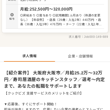
北区小松原町５−５
も大歓迎です。 【具体的には…】 ・仕込みや盛り付けなど
カンタンな調理からスタート ・全体の流れを学んで調理全
月給
:
252,500
円〜
320,000
円
般を担当 ・仕入れや在庫管理などキッチンの管理業務 ・ま
かないづくり ・後輩スタッフやアルバイトスタッフの教育
◎昇給あり ◎賞与あり ◎試用期間1ヵ月あり（待遇の変更
・料理長の補助 ・新メニュー提案 など 入社後はスキルに
給与
なし） 【年収例】 ・店長（29歳：入社2年）440万円 ・店
合わせた業務からお任せしますので、徐々に業務の幅を広
長（36歳：入社3年）476万円 ・チーフ（22歳：入社1年）
げていきましょう。先輩スタッフがあなたの成長をサポー
400万円 ・料理長（27歳：入社4年）472万円 ・料理長
トしますので、経験が浅い方も安心してスタートできる環
（32歳：入社6年）524万円 ・ソムリエ（37歳：入社1年）
境です。 ゆくゆくは、料理長やSVといった本部職への昇格
求人番号：
Job000-149-689
453万円 ・マネージャー（34歳：入社5年）550万円 ※固
をめざせます。
定残業30時間分（41,775円～）含む。超過分は追加支給
求人情報
企業・店舗情報
【紹介案件】 大阪府大阪市／月給25.2万～32万
円／寿司居酒屋のキッチンスタッフ／選考～内定
まで、あなたの転職をサポートします
【クックビズ 支援サービスのメリットをご紹介】
▼応募後、すぐにサポート開始！
担当が伴走しますので、応募したい企業の選考へとスムーズに