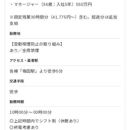
・マネージャー（34歳：入社5年）550万円
※固定残業30時間分（41,775円～）含む。超過分は追加
支給
勤務地
【受動喫煙防止の取り組み】
あり／全席禁煙
アクセス・最寄駅
各線「梅田駅」より徒歩5分
交通手段
徒歩
勤務時間
10時00分
〜
00時00分
◎上記時間内でシフト制（休憩あり）
◎終電考慮あり