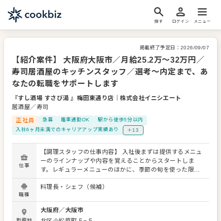
探す
ログイン
メニュー
掲載終了予定日：
2026/09/07
【紹介案件】 大阪府大阪市／月給25.2万～32万円／
寿司居酒屋のキッチンスタッフ／選考～内定まで、あ
なたの転職をサポートします
『すし酒場 すさび湯 』梅田東通り店
｜
株式会社イニシエート
居酒屋／寿司
正社員
急募
電車通勤OK
駅から徒歩5分以内
入社6ヶ月未満でのキャリアアップ実績あり
＋13
【調理スタッフの仕事内容】 入社後まずは提供するメニュ
ーのラインナップや内容を覚えることからスタートしま
仕事
す。レギュラーメニューのほかに、季節の旬を使った限定
メニューを提供することもありますので、これまでの調理
料理長・シェフ（候補）
経験に加え、さまざまなスキルを習得してください。 料理
職種
長のもと新メニューの考案に携わることも可能。自由な発
想から生まれる新作を期待しています。よりよいお店づく
大阪府
／
大阪市
りのためのオペレーション改善や構築についてのアイデア
勤務地