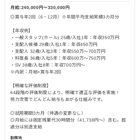
月給:240,000円〜330,000円
◎賞与年2回（6・12月）※年間平均支給実績3カ月分
【年収例】
・一般スタッフ(ホール) 25歳/入社1年：年収350万円
・支配人候補 29歳/入社1年：年収450万円
・支配人 32歳/入社3年：年収550万～700万円
・料理長 36歳/入社5年：年収600万～750万円
・SV 38歳/入社8年：年収700万円～
※内訳：月給+賞与年2回
【明確な評価制度】
64段階の評価制度により、明確で適正な評価を実施！
努力次第でどんどん給与もあがる仕組みです。
◎試用期間3カ月（待遇の変更なし）
◎月給には固定残業代30時間分（41,738円～）含む。超
過分は別途支給
勤務地