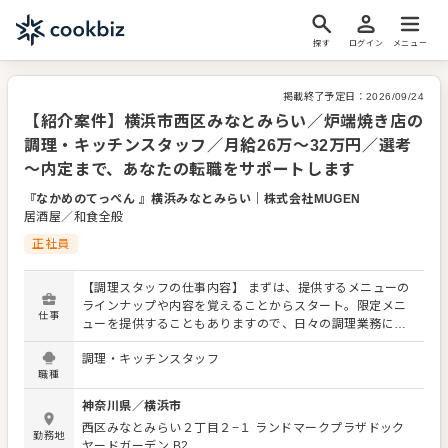
探す
ログイン
メニュー
掲載終了予定日：
2026/09/24
【紹介案件】横浜市西区みなとみらい／炉端焼き店の
調理・キッチンスタッフ／月給26万〜32万円／選考
～内定まで、あなたの転職をサポートします
『なかめのてっぺん 』横浜みなとみらい
｜
株式会社MUGEN
居酒屋／和食全般
正社員
【調理スタッフの仕事内容】 まずは、提供するメニューの
ラインナップや内容を覚えることからスタート。限定メニ
仕事
ューを提供することもありますので、日々の調理業務に加
え、さまざまなスキルを活かしたり、習得できたりもしま
調理・キッチンスタッフ
す。 メニューの提案も可能です。ぜひアイデアを発信して
職種
ください。よりよいお店づくりのためのオペレーション改
善なども大歓迎です。 【具体的には…】 ・仕込みからや盛
神奈川県
／
横浜市
り付けまでの調理全般 ・仕入れや在庫管理などキッチンの
西区みなとみらい２丁目２−１
ランドマークプラザドック
管理業務 ・まかないづくり ・後輩スタッフやアルバイトス
勤務地
ヤードガーデン B2