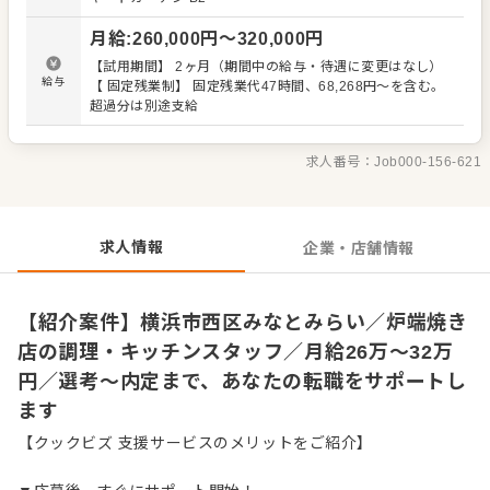
タッフの教育 ・洗浄や清掃など衛生管理 ・料理長の補助
・新メニュー提案 など 入社後はスキルに合わせた業務から
月給
:
260,000
円〜
320,000
円
お任せしますので、徐々に仕事の幅を広げていきましょ
う。成長をしっかりサポートしますので、経験に関わらず
【試用期間】 2ヶ月（期間中の給与・待遇に変更はなし）
安心してスタートできる環境です。 ゆくゆくはステップア
給与
【 固定残業制】 固定残業代47時間、68,268円～を含む。
ップなどもめざせます。
超過分は別途支給
求人番号：
Job000-156-621
求人情報
企業・店舗情報
【紹介案件】横浜市西区みなとみらい／炉端焼き
店の調理・キッチンスタッフ／月給26万〜32万
円／選考～内定まで、あなたの転職をサポートし
ます
【クックビズ 支援サービスのメリットをご紹介】