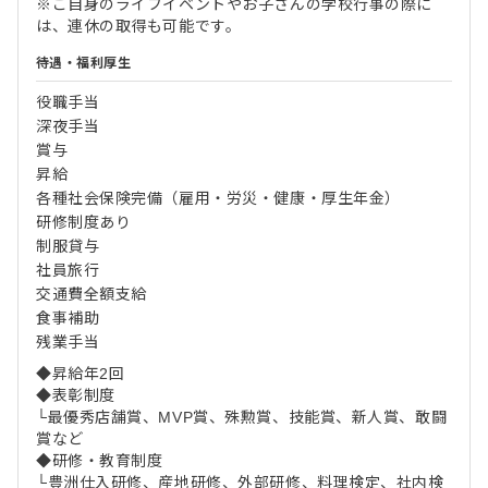
※ご自身のライフイベントやお子さんの学校行事の際に
は、連休の取得も可能です。
待遇・福利厚生
役職手当
深夜手当
賞与
昇給
各種社会保険完備（雇用・労災・健康・厚生年金）
研修制度あり
制服貸与
社員旅行
交通費全額支給
食事補助
残業手当
◆昇給年2回
◆表彰制度
└最優秀店舗賞、MVP賞、殊勲賞、技能賞、新人賞、敢闘
賞など
◆研修・教育制度
└豊洲仕入研修、産地研修、外部研修、料理検定、社内検