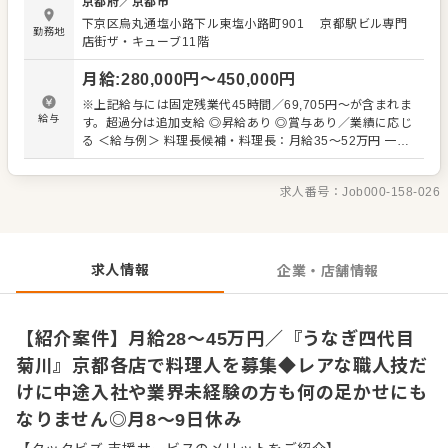
京都府
／
京都市
メニューのラインナップや内容を覚えることからスター
下京区烏丸通塩小路下ル東塩小路町901
京都駅ビル専門
ト。限定メニューを提供することもありますので、日々の
勤務地
店街ザ・キューブ11階
調理業務に加え、さまざまなスキルを活かしたり、習得で
きたりもします。 メニューの提案も可能です。ぜひアイデ
月給
:
280,000
円〜
450,000
円
アを発信してください。よりよいお店づくりのためのオペ
レーション改善なども大歓迎です。 【具体的には…】 鰻の
※上記給与には固定残業代45時間／69,705円～が含まれま
捌き、串打ち、焼き上げや仕込み業務の他、調理場の管
給与
す。超過分は追加支給 ◎昇給あり ◎賞与あり／業績に応じ
理、メニュー開発、原価管理、スタッフの育成などをお任
る ＜給与例＞ 料理長候補・料理長：月給35～52万円 一般
せ。初めに実務研修があるので、全くの異業種からわずか1
職（飲食経験社員あり）：月給28～35万円 新卒・第二新
年で花形である焼き場に立つ先輩もいます。中途入社や業
卒：月給22～24万円 ※試用期間3ヶ月あり／期間中の条件
界未経験は、当社では何の足かせにもなりません！ 入社後
求人番号：
Job000-158-026
変更はありません
はスキルに合わせた業務からお任せしますので、徐々に仕
事の幅を広げていきましょう。成長をしっかりサポートし
ますので、経験に関わらず安心してスタートできる環境で
す。 ゆくゆくはステップアップなどもめざせます。
求人情報
企業・店舗情報
【紹介案件】月給28～45万円／『うなぎ四代目
菊川』京都各店で料理人を募集◆レアな職人技だ
けに中途入社や業界未経験の方も何の足かせにも
なりません◎月8～9日休み