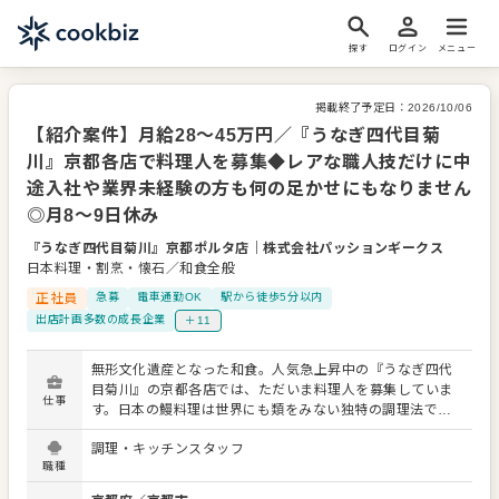
探す
ログイン
メニュー
掲載終了予定日：
2026/10/06
【紹介案件】月給28～45万円／『うなぎ四代目菊
川』京都各店で料理人を募集◆レアな職人技だけに中
途入社や業界未経験の方も何の足かせにもなりません
◎月8～9日休み
『うなぎ四代目菊川』京都ポルタ店
｜
株式会社パッションギークス
日本料理・割烹・懐石／和食全般
正社員
急募
電車通勤OK
駅から徒歩5分以内
出店計画多数の成長企業
＋11
無形文化遺産となった和食。人気急上昇中の『うなぎ四代
目菊川』の京都各店では、ただいま料理人を募集していま
仕事
す。日本の鰻料理は世界にも類をみない独特の調理法で
す。和食の中でも鰻は取り扱いが難しく、希少な食材だか
調理・キッチンスタッフ
らこそ、学べるノウハウは実に豊富。昔ながらの伝統継承
職種
だけでなく、今を生きる私たちだからこそできる変化や進
化を楽しみながら、身に付けませんか。 まずは、提供する