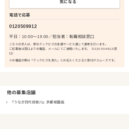
気になる
電話で応募
0120509912
平日：10:00〜19:00
／
担当者：
転職相談窓口
こちらの求人は、弊社クックビズの支援サービス通じて選考を行います。
ご応募後は窓口よりお電話、メールにてご連絡いたします。（0120-50-9912/窓
口）
※お電話の際は「クックビズを見た」とお伝えくださると受付がスムーズです。
他の募集店舗
『うなぎ四代目菊川』京都祇園店