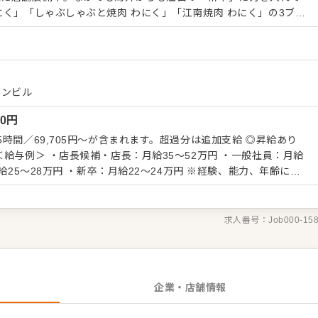
にく」「しゃぶしゃぶと焼肉 わにく」「江南焼肉 わにく」の3ブラ
迎えたいと考えています。 3ブランドは、グルメの評価
るなど売上も絶好調！働きやすい環境で、仕事にも誇りを持って、
足できる和食の世界でチャレンジしてみませんか。 まずは、提
ップや店舗オペレーションを覚えることからスタートします。ホー
メニュー・限定メニューなどの調理にも関わりますので、店舗業務
ャンビル
を身につけられます。よりよいお店づくりのためのオペレーション
00
円
ール接客業務 数値管
社後はスキルに合わせた業務からお任せし
／69,705円～が含まれます。超過分は追加支給 ◎昇給あり
を広げていきましょう。先輩スタッフがあなたの成長をサポートし
心してスタートできる環境です。 ▼キャリアプラン 一般社員（研
8万円 ・新卒：月給22～24万円 ※経験、能力、年齢に応
郊外店多店舗展開の立ち上げ→エリアマネージャー
用期間3ヶ月あり／期間中の条件変更はありません
求人番号：
Job000-15
企業・店舗情報