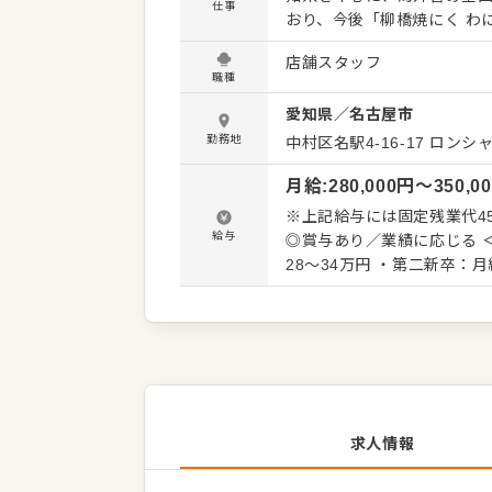
仕事
おり、今後「柳橋焼にく わ
ンドを力強くリードしてくださる仲間を
店舗スタッフ
サイトでも百名店に選ばれ
職種
そして何より将来の期待値も満
愛知県
／
名古屋市
供するメニューのラインナ
ルでの接客や、レギュラー
勤務地
中村区名駅4-16-17
ロンシ
全般に関わる幅広いスキル
月給
:
280,000
円〜
350,0
改善などのアイデアも大歓迎です。 【具体的には…】 厨房業務全般 ホ
理、従業員管理、 イベント企画など店舗運営全般 入
※上記給与には固定残業代45時間
ますので、徐々に仕事の幅
給与
◎賞与あり／業績に応じる ＜給与例＞ ・店長候補・店長：月給35～52万円 ・一般社員：月給
ますので、経験が浅い方も安
28～34万円 ・第二新卒：月給25～2
修期間）→郊外店の店長→
じて金額を決定します ※試
求人情報