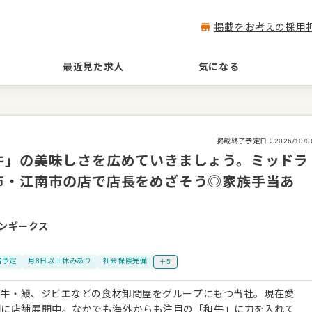
掲載をお考えの採用
最近見た求人
気になる
掲載終了予定日：
2026/10/0
牛」の美味しさを広めていきましょう。ミッドラ
市・江南市の店で店長をめざそう◎家族手当あ
ンギークス
店予定
月8日以上休みあり
社会保険完備
＋5
の和牛・鰻、ジビエなどの食材卸問屋をグループにもつ当社。現在愛
国に店舗展開中。なかでも海外からも注目の「和牛」に力を入れて