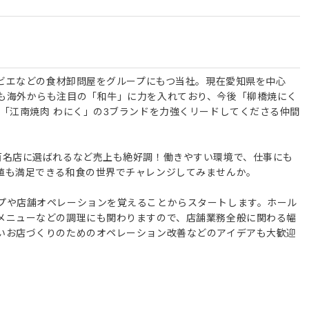
ジビエなどの食材卸問屋をグループにもつ当社。現在愛知県を中心
も海外からも注目の「和牛」に力を入れており、今後「柳橋焼にく
「江南焼肉 わにく」の3ブランドを力強くリードしてくださる仲間
百名店に選ばれるなど売上も絶好調！働きやすい環境で、仕事にも
値も満足できる和食の世界でチャレンジしてみませんか。
プや店舗オペレーションを覚えることからスタートします。ホール
メニューなどの調理にも関わりますので、店舗業務全般に関わる幅
いお店づくりのためのオペレーション改善などのアイデアも大歓迎