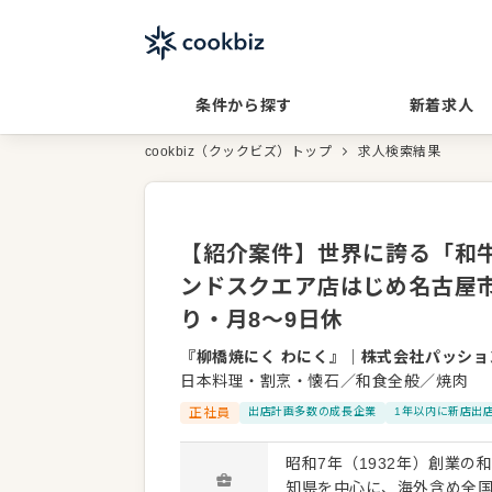
条件から探す
新着求人
cookbiz（クックビズ）トップ
求人検索結果
【紹介案件】世界に誇る「和
ンドスクエア店はじめ名古屋
り・月8～9日休
『柳橋焼にく わにく』
｜
株式会社パッショ
日本料理・割烹・懐石／和食全般／焼肉
正社員
出店計画多数の成長企業
1年以内に新店出
昭和7年（1932年）創業
知県を中心に、海外含め全